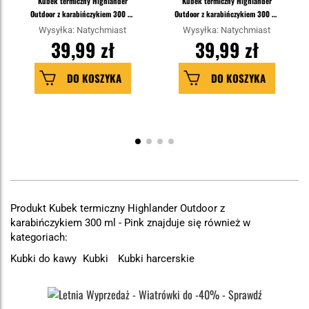
Kubek termiczny Highlander
Kubek termiczny Highlander
Outdoor z karabińczykiem 300 ml
Outdoor z karabińczykiem 300 ml
- Red
- Blue
Wysyłka: Natychmiast
Wysyłka: Natychmiast
39,99 zł
39,99 zł
DO KOSZYKA
DO KOSZYKA
Produkt Kubek termiczny Highlander Outdoor z
karabińczykiem 300 ml - Pink znajduje się również w
kategoriach:
Kubki do kawy
Kubki
Kubki harcerskie