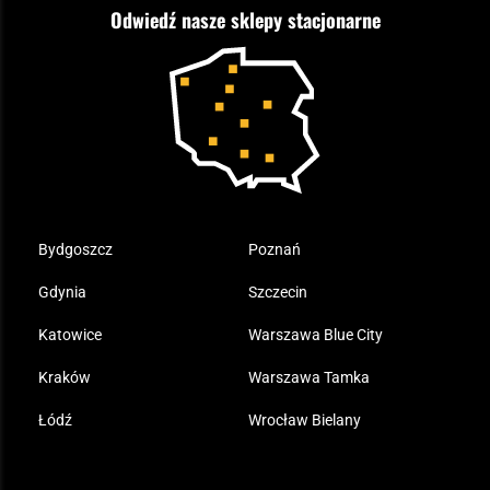
Odwiedź nasze sklepy stacjonarne
Samoobrona
Kupony i kody rabatowe
Reklamacje i gwarancja
Bushcraft - co to jest i jak zacząć?
Outdoor
Tax Free
Plecak ewakuacyjny preppersa
Odzież
Bydgoszcz
Poznań
Gdynia
Szczecin
Katowice
Warszawa Blue City
Kraków
Warszawa Tamka
Łódź
Wrocław Bielany