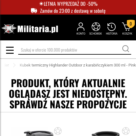
LETNIA WYPRZEDAŻ DO -50%
Zamów do 23:00 z dostawą w sobotę
0
KONTO
SCHOWEK
HISTORIA
KOSZYK
ander
Kubek termiczny Highlander Outdoor z karabińczykiem 300 ml - Pink
PRODUKT, KTÓRY AKTUALNIE
OGLĄDASZ JEST NIEDOSTĘPNY.
SPRAWDŹ NASZE PROPOZYCJE