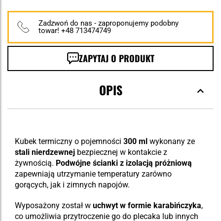
Zadzwoń do nas - zaproponujemy podobny
towar! +48 713474749
ZAPYTAJ O PRODUKT
OPIS
Kubek termiczny o pojemności
300 ml
wykonany ze
stali nierdzewnej
bezpiecznej w kontakcie z
żywnością.
Podwójne ścianki z izolacją próżniową
zapewniają utrzymanie temperatury zarówno
gorących, jak i zimnych napojów.
Wyposażony został w
uchwyt w formie karabińczyka
,
co umożliwia przytroczenie go do plecaka lub innych