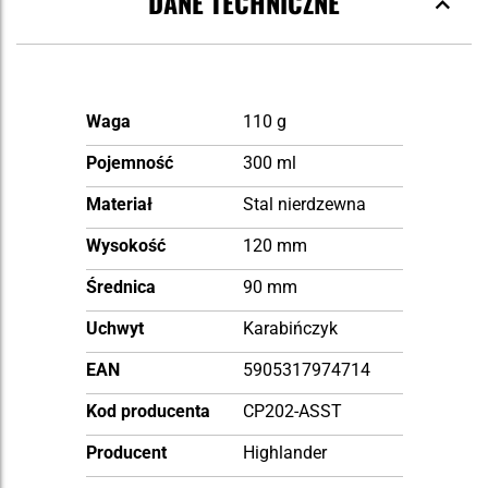
DANE TECHNICZNE
Więcej
Waga
110 g
informacji
Pojemność
300 ml
Materiał
Stal nierdzewna
Wysokość
120 mm
Średnica
90 mm
Uchwyt
Karabińczyk
EAN
5905317974714
Kod producenta
CP202-ASST
Producent
Highlander