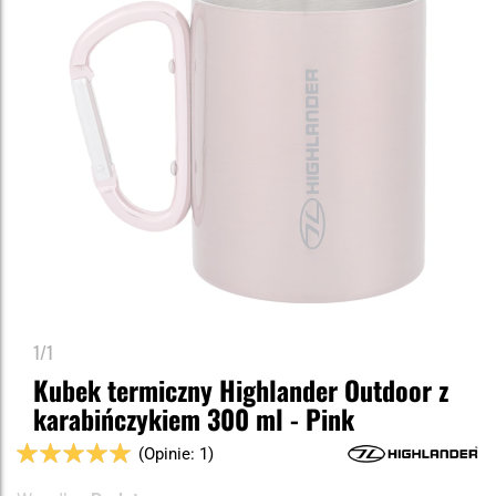
1/1
Kubek termiczny Highlander Outdoor z
karabińczykiem 300 ml - Pink
Ocena:
(Opinie: 1)
100
100
% of