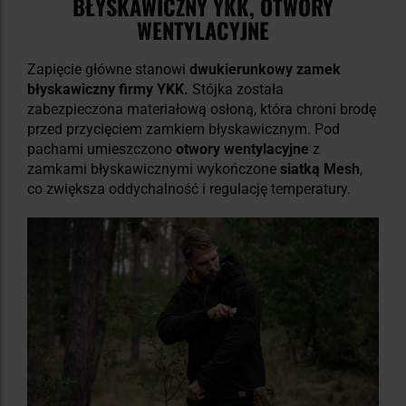
BŁYSKAWICZNY YKK, OTWORY
WENTYLACYJNE
Zapięcie główne stanowi
dwukierunkowy zamek
błyskawiczny firmy YKK
.
Stójka została
zabezpieczona materiałową osłoną, która chroni brodę
przed przycięciem zamkiem błyskawicznym. Pod
pachami umieszczono
otwory wentylacyjne
z
zamkami błyskawicznymi wykończone
siatką Mesh
,
co zwiększa oddychalność i regulację temperatury.