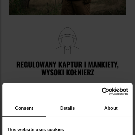
REGULOWANY KAPTUR I MANKIETY,
WYSOKI KOŁNIERZ
Wysoki kołnierz
zapewnia komfort podczas deszczu i
silnego wiatru.
Kaptur z 3-punktową
regulacją
umożliwia precyzyjne dopasowanie do
głowy w zależności od warunków pogodowych.
Consent
Details
About
Dwa
ściągacze umieszczone w pasie oraz w dolnej
krawędzi
kurtki pozwalają na regulację obwodu, a
także zabezpieczają przed
This website uses cookies
podwiewaniem. Dodatkowym zabezpieczeniem przed