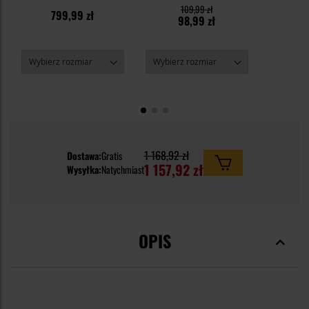
Marron Red
PolyCotton
109,99 zł
799,99 zł
6
98,99 zł
1 168,92 zł
Dostawa:
Gratis
1 157,92 zł
Wysyłka:
Natychmiast
OPIS