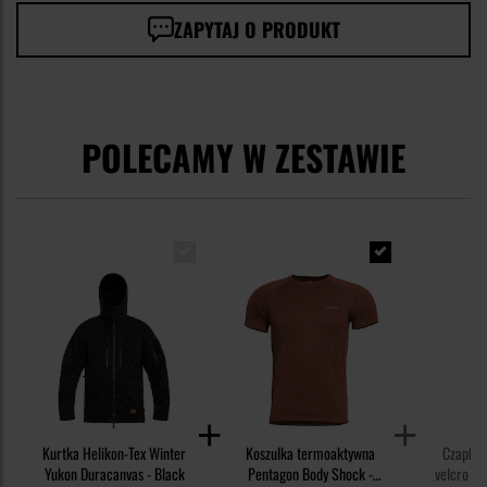
ZAPYTAJ O PRODUKT
POLECAMY W ZESTAWIE
Kurtka Helikon-Tex Winter
Koszulka termoaktywna
Czapka 
Yukon Duracanvas - Black
Pentagon Body Shock -
velcro He