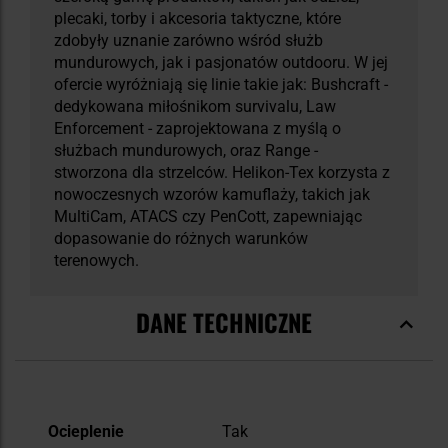
plecaki, torby i akcesoria taktyczne, które
zdobyły uznanie zarówno wśród służb
mundurowych, jak i pasjonatów outdooru. W jej
ofercie wyróżniają się linie takie jak: Bushcraft -
dedykowana miłośnikom survivalu, Law
Enforcement - zaprojektowana z myślą o
służbach mundurowych, oraz Range -
stworzona dla strzelców. Helikon-Tex korzysta z
nowoczesnych wzorów kamuflaży, takich jak
MultiCam, ATACS czy PenCott, zapewniając
dopasowanie do różnych warunków
terenowych.
DANE TECHNICZNE
Więcej
Ocieplenie
Tak
informacji