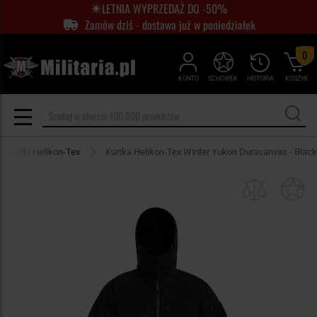
LETNIA WYPRZEDAŻ DO -50%
Zamów dziś - dostawa już w poniedziałek
0
KONTO
SCHOWEK
HISTORIA
KOSZYK
Kurtki Helikon-Tex
Kurtka Helikon-Tex Winter Yukon Duracanvas - Black