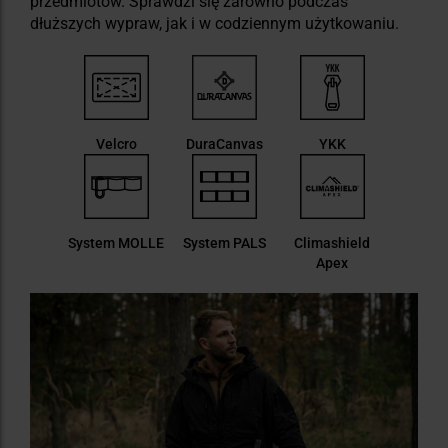
przedmiotów. Sprawdzi się zarówno podczas
dłuższych wypraw, jak i w codziennym użytkowaniu.
Velcro
DuraCanvas
YKK
System MOLLE
System PALS
Climashield
Apex