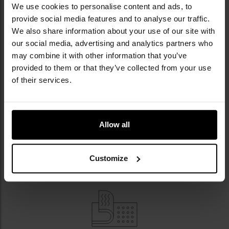
zimnem są
mankiety regulowane rzepem
oraz
We use cookies to personalise content and ads, to
ściągacze w kapturze i u dołu kurtki
.
provide social media features and to analyse our traffic.
We also share information about your use of our site with
our social media, advertising and analytics partners who
may combine it with other information that you’ve
provided to them or that they’ve collected from your use
of their services.
Allow all
Customize