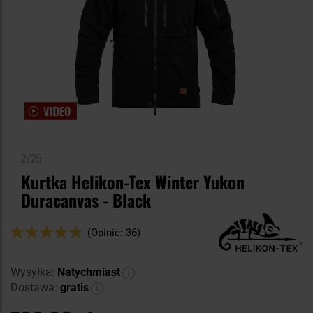
2/25
Kurtka Helikon-Tex Winter Yukon
Duracanvas - Black
Ocena:
(Opinie: 36)
94
100
% of
Wysyłka:
Natychmiast
Dostawa:
gratis