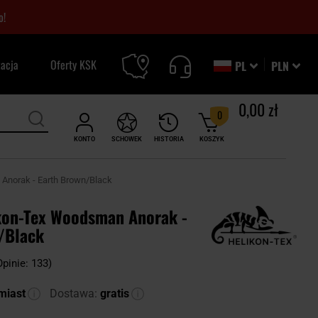
o!
zacja
Oferty KSK
PL
PLN
0,00 zł
0
KONTO
SCHOWEK
HISTORIA
KOSZYK
Anorak - Earth Brown/Black
kon-Tex Woodsman Anorak -
/Black
Opinie: 133)
miast
Dostawa:
gratis