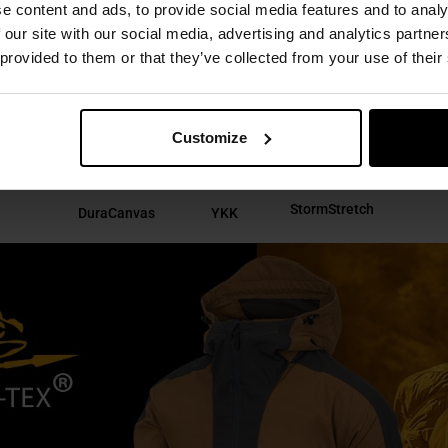
e content and ads, to provide social media features and to analy
th Brown/Black
typu anorak wyprodukowana w ramach linii Heli
 our site with our social media, advertising and analytics partn
ateriału Duracanvas. Wyposażona jest w wysoki kołnierz z osł
 provided to them or that they’ve collected from your use of their
e oraz praktyczne kieszenie, które ułatwią organizację prze
ypraw, jak i w codziennym użytkowaniu.
Customize
StormStretch
DuraCanvas
YKK