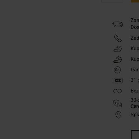
Zam
Dos
Zad
Kup
Kup
Dar
31
p
Bez
30-
Cen
Spr