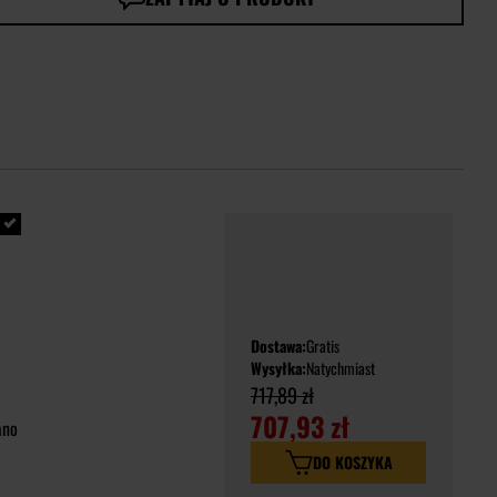
Dostawa:
Gratis
Wysyłka:
Natychmiast
717,89 zł
707,93 zł
ano
DO KOSZYKA