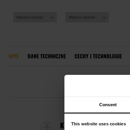
OPIS
DANE TECHNICZNE
CECHY I TECHNOLOGIE
Consent
KURTKA HELIKON-TEX 
This website uses cookies