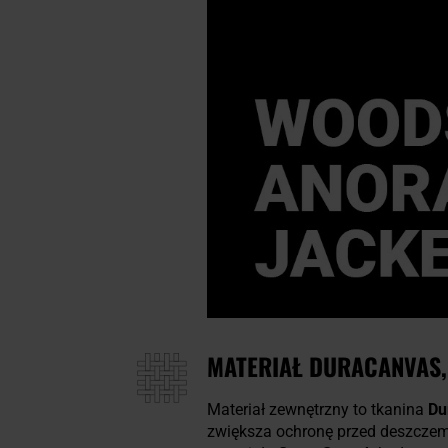
MATERIAŁ DURACANVAS,
Materiał zewnętrzny to tkanina
Du
zwiększa ochronę przed deszczem 