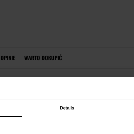
OPINIE
WARTO DOKUPIĆ
OPIS
Details
WOODSMAN ANORAK - EARTH BROWN/BLACK