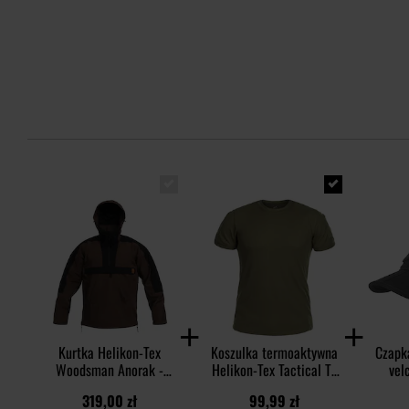
Kurtka Helikon-Tex
Koszulka termoaktywna
Czapk
Woodsman Anorak -
Helikon-Tex Tactical T-
vel
Earth Brown/Black
shirt TopCool - Olive
Foldin
319,00 zł
99,99 zł
Green