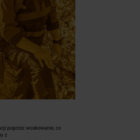
acji poprzez woskowanie, co
ny z