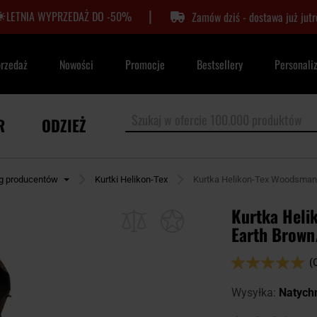
|
LETNIA WYPRZEDAŻ DO -50%
Zamów dziś - dostawa już jutr
przedaż
Nowości
Promocje
Bestsellery
Personali
R
ODZIEŻ
ug producentów
Kurtki Helikon-Tex
Kurtka Helikon-Tex Woodsman 
Kurtka Heli
Earth Brown
Ocena:
(
98
100
% of
Wysyłka:
Natych