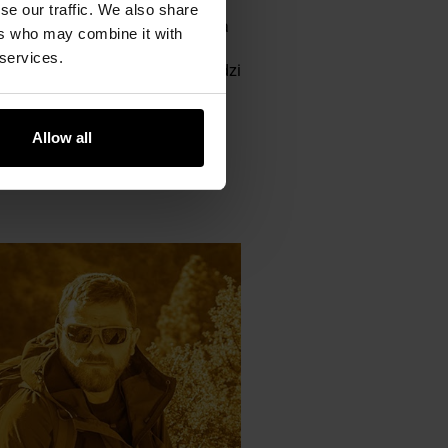
se our traffic. We also share
kon-Tex Bushcraft Line. Warstwa
ers who may combine it with
oną podbródka, zamki
 services.
chowywanych przedmiotów. Sprawdzi
Allow all