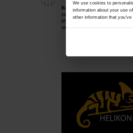
We use cookies to personalis
Kurtka z kapturem
w kolorze
Ear
information about your use of
zewnętrzna wykonana została z m
other information that you’ve
błyskawiczne YKK, pętle montażow
się zarówno podczas dłuższych w