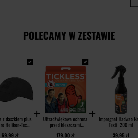
POLECAMY W ZESTAWIE
a z daszkiem plus
Ultradźwiękowa ochrona
Impregnat Hadwao N
cro Helikon-Tex
przed kleszczami
Textil 200 ml
g PolyCotton Rip-
TickLess Human - dla
69,99 zł
179,00 zł
39,95 zł
Stop - Black
ludzi - Orange