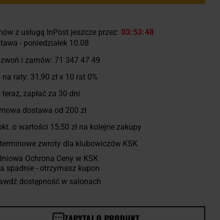
ów z usługą InPost jeszcze przez:
03
53
47
tawa - poniedziałek 10.08
zwoń i zamów:
71 347 47 49
 na raty:
31,90 zł
x 10 rat 0%
 teraz, zapłać za 30 dni
mowa dostawa od 200 zł
kt. o wartości
15,50 zł
na kolejne zakupy
terminowe zwroty dla klubowiczów KSK
dniowa Ochrona Ceny w KSK
a spadnie - otrzymasz kupon
awdź dostępność w salonach
ZAPYTAJ O PRODUKT