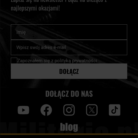
najlepszymi okazjami!
Imię
Subskrybuj
nasz
newsletter:
Zapoznałem się z
polityką prywatności
DOŁĄCZ
DOŁĄCZ DO NAS
y
f
i
t
tt
Blog