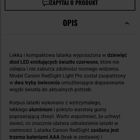
ZAPYTAJ O PRODUKT
OPIS
Lekka i kompaktowa latarka wyposażona w
dziewięć
diod LED
emitujących światło czerwone
, które nie
oślepia i nie zaburza zdolności nocnego widzenia.
Model Carson RedSight Light Pro został zaopatrzony
w
dwa tryby świecenia
umożliwiające dopasowanie
wiązki światła do aktualnych potrzeb.
Korpus latarki wykonano z wytrzymałego,
lekkiego
aluminium
i pokryto warstwą gumy
poprawiającą chwyt. Warto wspomnieć, że uchwyt
świeci, co znacznie ułatwia odnalezienie latarki w
ciemności. Latarka Carson RedSight
zasilana jest
trzema bateriami AAA
(brak w zestawie) i