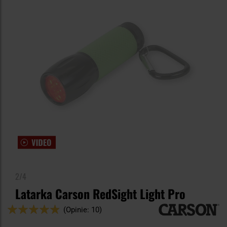
2/4
Latarka Carson RedSight Light Pro
Ocena:
(Opinie: 10)
96
100
% of