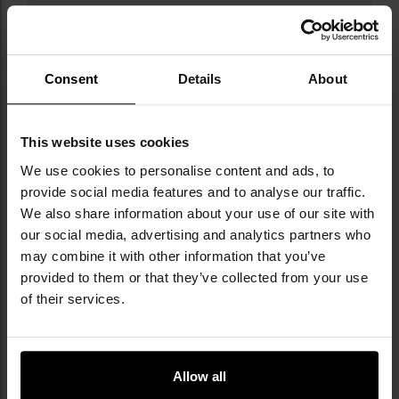
Consent
Details
About
Militaria.pl jest dystrybutorem marki Carson.
Carson to amerykańska marka założona w
This website uses cookies
1990 roku przez Richarda Camerona, która z
niewielkiego projektu szybko rozwinęła się w
We use cookies to personalise content and ads, to
jednego z globalnych liderów rynku optyki.
provide social media features and to analyse our traffic.
Firma z siedzibą w Ronkonkoma w stanie Nowy
We also share information about your use of our site with
Jork jest największym producentem lup i
our social media, advertising and analytics partners who
mikroskopów kieszonkowych w USA, a także
may combine it with other information that you’ve
cenionym dostawcą lornetek i innych rozwiązań
provided to them or that they’ve collected from your use
optycznych. Carson posiada już ponad 100
of their services.
patentów, co podkreśla jej innowacyjny
charakter i nieustanne dążenie do podnoszenia
standardów. Jej produkty znajdują
zastosowanie w edukacji, turystyce, rękodziele,
Allow all
myślistwie czy obserwacji przyrody, a także
wśród hobbystów i profesjonalistów.