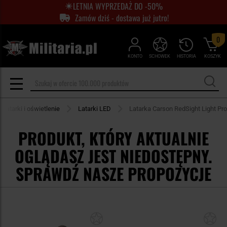
LETNIA WYPRZEDAŻ DO -50%
Zamów dziś - dostawa już jutro!
0
KONTO
SCHOWEK
HISTORIA
KOSZYK
Latarki i oświetlenie
Latarki LED
Latarka Carson RedSight Light Pro
PRODUKT, KTÓRY AKTUALNIE
OGLĄDASZ JEST NIEDOSTĘPNY.
SPRAWDŹ NASZE PROPOZYCJE