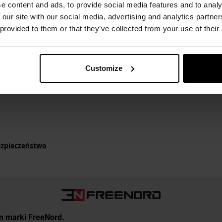
e content and ads, to provide social media features and to analy
nia swobodę ruchu mięśni oraz kontroluje ich ucisk, a
bezszw
 our site with our social media, advertising and analytics partn
yjątkowy komfort noszenia, nawet w trakcie intensywnego treni
 provided to them or that they’ve collected from your use of their
zpiecza przed wychłodzeniem lub przegrzaniem organizmu. Ant
 się bakterii
.
Customize
%
ezpieczeństwo
um marki FreeNord.