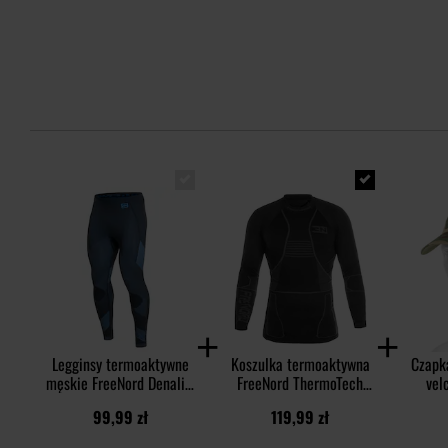
Legginsy termoaktywne
Koszulka termoaktywna
Czapk
męskie FreeNord Denali -
FreeNord ThermoTech
vel
Blue
Evo Long Sleeve - Black
PolyCo
99,99 zł
119,99 zł