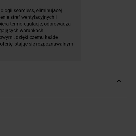
ologii seamless, eliminującej
nie stref wentylacyjnych i
piera termoregulację, odprowadza
magających warunkach
nowymi, dzięki czemu każde
ofertę, stając się rozpoznawalnym