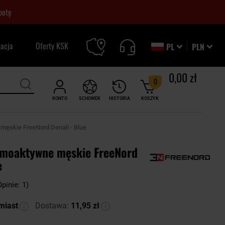
botę
zacja
Oferty KSK
PL
PLN
0,00 zł
0
KONTO
SCHOWEK
HISTORIA
KOSZYK
męskie FreeNord Denali - Blue
rmoaktywne męskie FreeNord
e
Opinie: 1)
miast
Dostawa:
11,95 zł