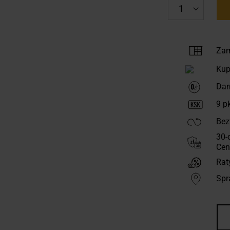
Zam
Kup
Dar
9
pk
Bez
30-
Cen
Rat
Spr