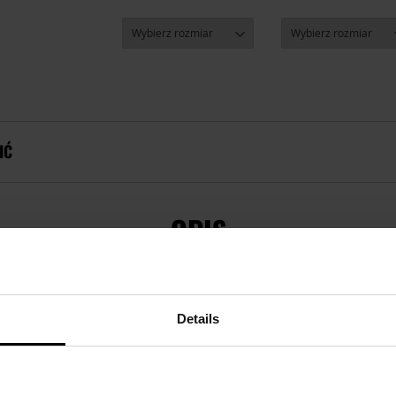
IĆ
OPIS
Details
konane z dwuwarstwowej dzianiny o wysokich właściwościach
lgoć
na zewnątrz, dzięki czemu
skóra jest zawsze sucha
.