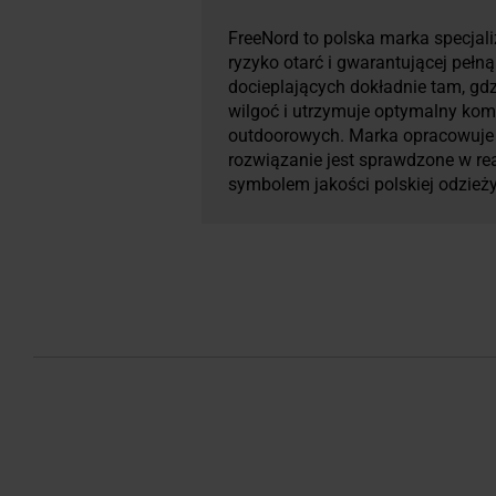
FreeNord to polska marka specjali
ryzyko otarć i gwarantującej peł
docieplających dokładnie tam, gdz
wilgoć i utrzymuje optymalny kom
outdoorowych. Marka opracowuje s
rozwiązanie jest sprawdzone w re
symbolem jakości polskiej odzież