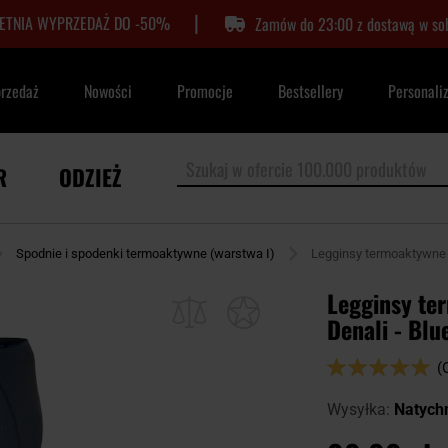
|
LETNIA WYPRZEDAŻ DO -50%
Zamów do 23:00 z dostawą w so
przedaż
Nowości
Promocje
Bestsellery
Personali
R
ODZIEŻ
Spodnie i spodenki termoaktywne (warstwa I)
Legginsy termoaktywne 
Legginsy te
Denali - Blu
Ocena:
(
100
100
% of
Wysyłka:
Natych