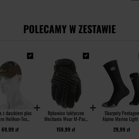
POLECAMY W ZESTAWIE
a z daszkiem plus
Rękawice taktyczne
Skarpety Pentagon
cro Helikon-Tex
Mechanix Wear M-Pact
Alpine Merino Light
tton Rip-Stop - US
Core 3 Covert - Black
Black
69,99 zł
159,99 zł
29,99 zł
Woodland