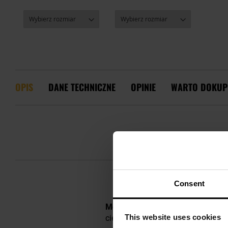
OPIS
DANE TECHNICZNE
OPINIE
WARTO DOKUP
Consent
Męskie legginsy termoaktywne
wy
This website uses cookies
ciepłotę ciała oraz
odprowadza wi