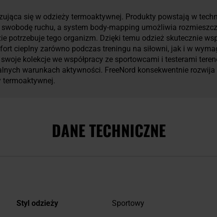
zująca się w odzieży termoaktywnej. Produkty powstają w techn
ną swobodę ruchu, a system body-mapping umożliwia rozmieszcze
ie potrzebuje tego organizm. Dzięki temu odzież skutecznie ws
fort cieplny zarówno podczas treningu na siłowni, jak i w wy
woje kolekcje we współpracy ze sportowcami i testerami tere
alnych warunkach aktywności. FreeNord konsekwentnie rozwija 
y termoaktywnej.
DANE TECHNICZNE
Więcej
Styl odzieży
Sportowy
informacji