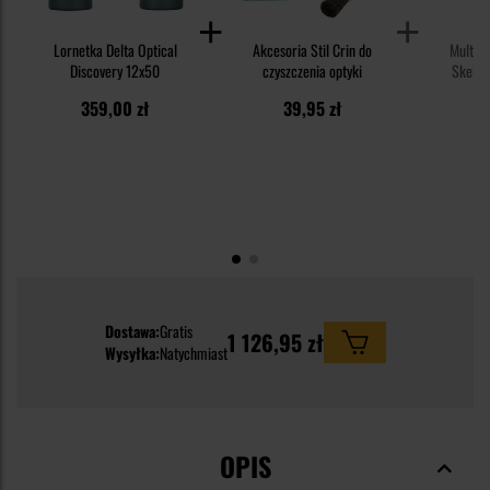
Lornetka Delta Optical
Akcesoria Stil Crin do
Multit
Discovery 12x50
czyszczenia optyki
Skelet
359,00 zł
39,95 zł
49
Dostawa:
Gratis
1 126,95 zł
Wysyłka:
Natychmiast
OPIS