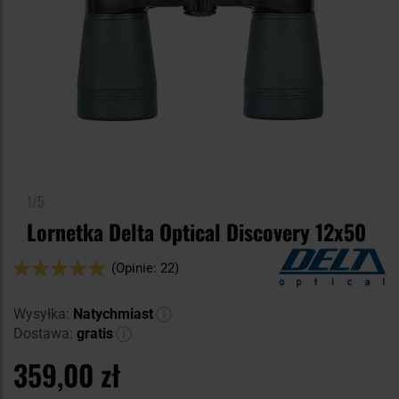
1/5
Lornetka Delta Optical Discovery 12x50
Ocena:
(Opinie: 22)
100
100
% of
Wysyłka:
Natychmiast
Dostawa:
gratis
359,00 zł