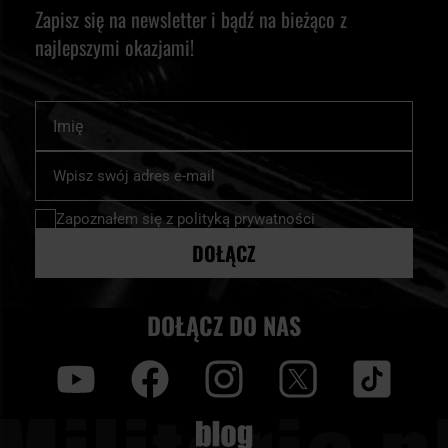
Zapisz się na newsletter i bądź na bieżąco z
najlepszymi okazjami!
Imię
Subskrybuj
nasz
newsletter:
Zapoznałem się z
polityką prywatności
DOŁĄCZ
DOŁĄCZ DO NAS
y
f
i
t
tt
Blog