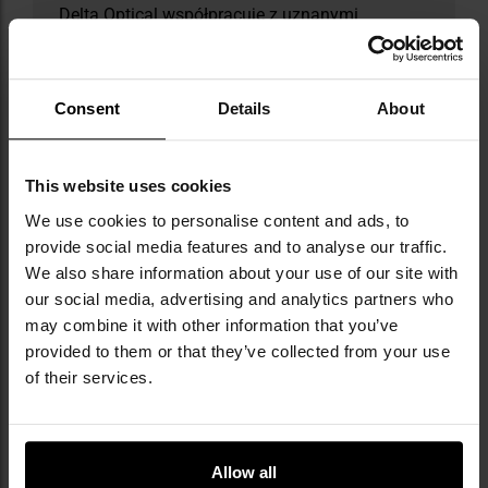
Delta Optical współpracuje z uznanymi
partnerami, takimi jak Pulsar, Pentax czy
William Optics, oferując szeroką gamę
produktów cenionych zarówno przez
Consent
Details
About
profesjonalistów, jak i miłośników obserwacji
przyrody czy nieba. Firma nieustannie rozwija
swoje rozwiązania, wprowadzając innowacje
poprawiające komfort i precyzję użytkowania.
This website uses cookies
Teleskopy Delta Optical były wielokrotnie
We use cookies to personalise content and ads, to
wykorzystywane podczas publicznych pokazów
provide social media features and to analyse our traffic.
astronomicznych w Polsce, a dzięki wsparciu
We also share information about your use of our site with
marki tysiące osób mogło po raz pierwszy
our social media, advertising and analytics partners who
zobaczyć pierścienie Saturna czy powierzchnię
may combine it with other information that you’ve
Księżyca.
provided to them or that they’ve collected from your use
of their services.
DANE TECHNICZNE
Allow all