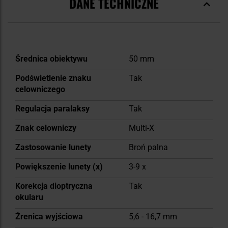
DANE TECHNICZNE
Więcej
Średnica obiektywu
50 mm
informacji
Podświetlenie znaku
Tak
celowniczego
Regulacja paralaksy
Tak
Znak celowniczy
Multi-X
Zastosowanie lunety
Broń palna
Powiększenie lunety (x)
3-9 x
Korekcja dioptryczna
Tak
okularu
Źrenica wyjściowa
5,6 - 16,7 mm