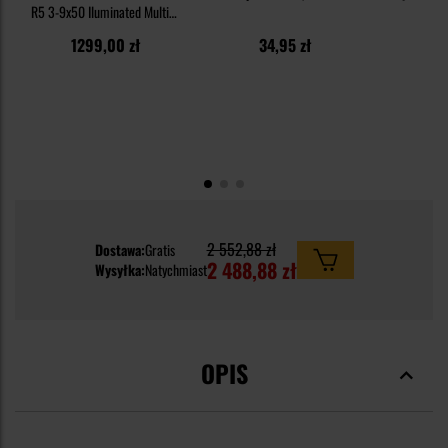
R5 3-9x50 Iluminated Multi-X
- Black
1299,00 zł
34,95 zł
1
2 552,88 zł
Dostawa:
Gratis
2 488,88 zł
Wysyłka:
Natychmiast
OPIS