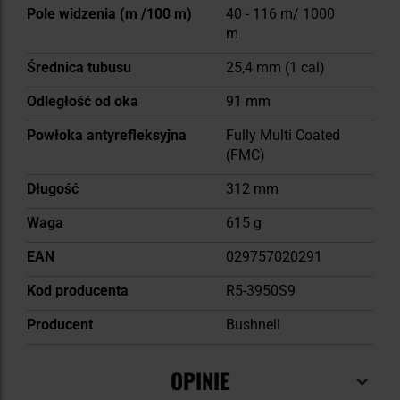
Pole widzenia (m /100 m)
40 - 116 m/ 1000
m
Średnica tubusu
25,4 mm (1 cal)
Odległość od oka
91 mm
Powłoka antyrefleksyjna
Fully Multi Coated
(FMC)
Długość
312 mm
Waga
615 g
EAN
029757020291
Kod producenta
R5-3950S9
Producent
Bushnell
OPINIE