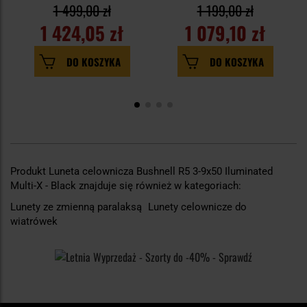
1 499,00 zł
1 199,00 zł
1 424,05 zł
1 079,10 zł
DO KOSZYKA
DO KOSZYKA
Produkt Luneta celownicza Bushnell R5 3-9x50 Iluminated
Multi-X - Black znajduje się również w kategoriach:
Lunety ze zmienną paralaksą
Lunety celownicze do
wiatrówek