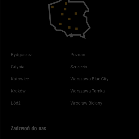
Outdoor
Tax Free
Plecak ewakuacyjny preppersa
Odzież
Bydgoszcz
Poznań
Gdynia
Szczecin
Katowice
Warszawa Blue City
Kraków
Warszawa Tamka
Łódź
Wrocław Bielany
Zadzwoń do nas