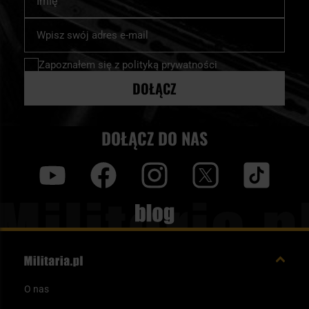
Subskrybuj
nasz
newsletter:
Zapoznałem się z
polityką prywatności
DOŁĄCZ
DOŁĄCZ DO NAS
y
f
i
t
tt
Blog
O nas