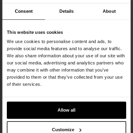
Informacja o producencie i bezpieczeństwo
Consent
Details
About
DANE TECHNICZNE
This website uses cookies
We use cookies to personalise content and ads, to
provide social media features and to analyse our traffic.
We also share information about your use of our site with
our social media, advertising and analytics partners who
Więcej
EAN
4045011173349
may combine it with other information that you’ve
informacji
Kod producenta
UC-XL
provided to them or that they’ve collected from your use
of their services.
Producent
Ulticlip
OPINIE
Allow all
WARTO DOKUPIĆ
Customize