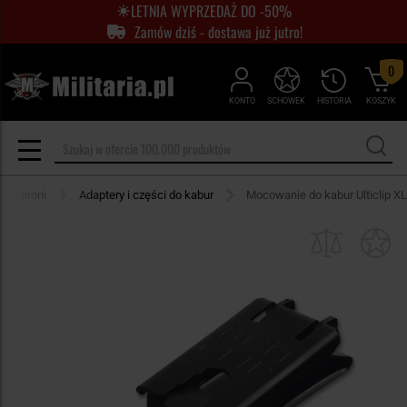
LETNIA WYPRZEDAŻ DO -50%
Zamów dziś - dostawa już jutro!
0
KONTO
SCHOWEK
HISTORIA
KOSZYK
 do broni
Adaptery i części do kabur
Mocowanie do kabur Ulticlip XL