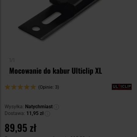
1/1
Mocowanie do kabur Ulticlip XL
Ocena:
(Opinie: 3)
100
100
% of
Wysyłka:
Natychmiast
Dostawa:
11,95 zł
89,95 zł