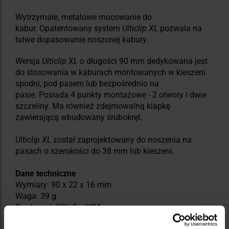
Wytrzymałe, metalowe mocowanie do
kabur. Opatentowany system
Ulticlip XL
pozwala na
łatwe dopasowanie noszonej kabury.
Wersja
Ulticlip XL
o długości 90 mm dedykowana jest
do stosowania w kaburach montowanych w kieszeni
spodni, pod pasem lub bezpośrednio na
pasie. Posiada 4 punkty montażowe - 2 otwory i dwie
szczeliny. Ma również zdejmowalną klapkę
zawierającą wbudowany śrubokręt.
Ulticlip XL
został zaprojektowany do noszenia na
pasach o szerokości do 38 mm lub kieszeni.
Dane techniczne
Wymiary: 90 x 22 x 16 mm
Waga: 39 g
Producent:
Ulticlip, USA