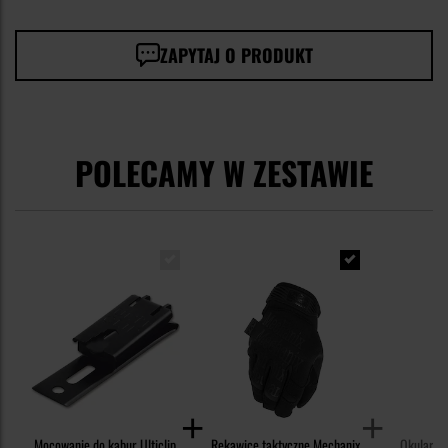
ZAPYTAJ O PRODUKT
POLECAMY W ZESTAWIE
Mocowanie do kabur Ulticlip
Rękawice taktyczne Mechanix
Okulary t