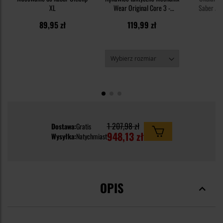
XL
Wear Original Core 3 -
Saber Adv
Covert
Grey/Clear
3
89,95 zł
119,99 zł
29
1 207,98 zł
Dostawa:
Gratis
948,13 zł
Wysyłka:
Natychmiast
OPIS