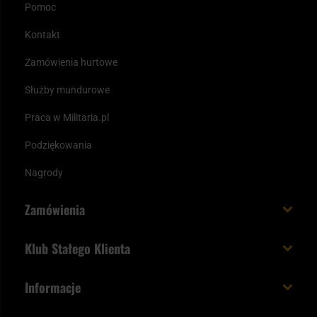
Pomoc
Kontakt
Zamówienia hurtowe
Służby mundurowe
Praca w Militaria.pl
Podziękowania
Nagrody
Zamówienia
Koszt i czas dostawy
Klub Stałego Klienta
Zamów do 23:00 - dostawa jutro!
Co zyskujesz z kontem KSK
Informacje
Paczka w weekend
Jak wykorzystać punkty KSK