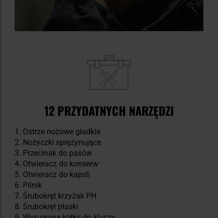
12 PRZYDATNYCH NARZĘDZI
Ostrze nożowe gładkie
Nożyczki sprężynujące
Przecinak do pasów
Otwieracz do konserw
Otwieracz do kapsli
Pilnik
Śrubokręt krzyżak PH
Śrubokręt płaski
Wysuwane kółko do kluczy