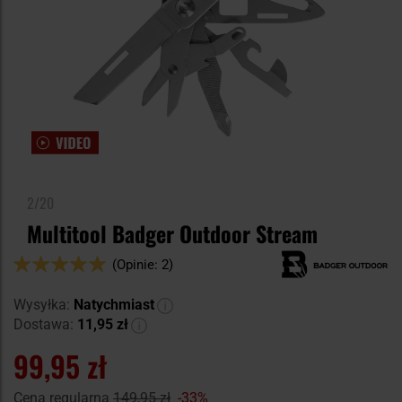
2/20
Multitool Badger Outdoor Stream
Ocena:
(Opinie: 2)
100
100
% of
Wysyłka:
Natychmiast
Dostawa:
11,95 zł
99,95 zł
Cena regularna
149,95 zł
-33%