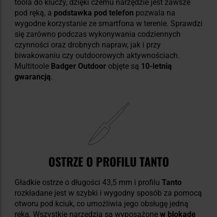
toola do kluczy, dzięki czemu narzędzie jest zawsze
pod ręką, a
podstawka pod telefon
pozwala na
wygodne korzystanie ze smartfona w terenie. Sprawdzi
się zarówno podczas wykonywania codziennych
czynności oraz drobnych napraw, jak i przy
biwakowaniu czy outdoorowych aktywnościach.
Multitoole
Badger Outdoor
objęte są
10-letnią
gwarancją
.
OSTRZE O PROFILU TANTO
Gładkie ostrze o długości 43,5 mm i profilu
Tanto
rozkładane jest w szybki i wygodny sposób za pomocą
otworu pod kciuk, co umożliwia jego obsługę jedną
ręką. Wszystkie narzędzia są wyposażone
w blokadę