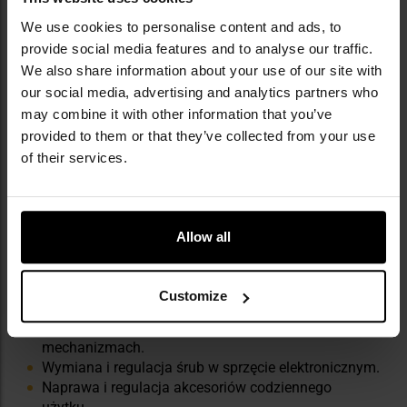
We use cookies to personalise content and ads, to
provide social media features and to analyse our traffic.
We also share information about your use of our site with
our social media, advertising and analytics partners who
may combine it with other information that you’ve
provided to them or that they’ve collected from your use
of their services.
PRZYKŁADOWE ZASTOSOWANIA I
Allow all
AKTYWNOŚCI
Majsterkowanie w domu i terenie
Customize
Dokręcanie, luzowanie i wymiana śrub w domowych
mechanizmach.
Wymiana i regulacja śrub w sprzęcie elektronicznym.
Naprawa i regulacja akcesoriów codziennego