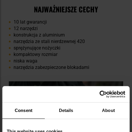
NAJWAŻNIEJSZE CECHY
10 lat gwarancji
12 narzędzi
konstrukcja z aluminium
narzędzia ze stali nierdzewnej 420
sprężynujące nożyczki
kompaktowy rozmiar
niska waga
narzędzia zabezpieczone blokadami
Consent
Details
About
This website uses cookies