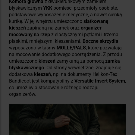
Komora główna
z dwukierunkowym zamkiem
błyskawicznym
YKK
pomieści przedmioty osobiste,
podstawowe wyposażenie medyczne, a nawet cienką
kurtkę. W jej wnętrzu umieszczono
siatkowaną
kieszeń
zapinaną na zamek oraz
organizer
mocowany na rzep
z elastycznymi pętlami i trzema
płaskimi, mniejszymi kieszeniami.
Boczne skrzydła
wyposażono w taśmy
MOLLE/PALS
, które pozwalają
na mocowanie dodatkowego oporządzenia. Z przodu
umieszczono
kieszeń
zamykaną za pomocą
zamka
błyskawicznego
. Od strony wewnętrznej znajduje się
dodatkowa
kieszeń
, np. na dokumenty Helikon-Tex
Bandicoot jest kompatybilny z
Versatile Insert System
,
co umożliwia stosowanie różnego rodzaju
organizerów.