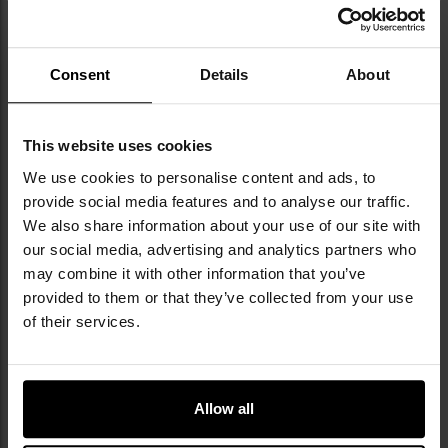
NAJWAŻNIEJSZE CECHY
Consent
Details
About
konstrukcja z mocnej Cordury
komora główna wyposażona w organizer
This website uses cookies
3 kieszenie
panel velcro
We use cookies to personalise content and ads, to
kompatybilność z Versatile Insert System
provide social media features and to analyse our traffic.
zamki YKK
We also share information about your use of our site with
klamra Woojin
our social media, advertising and analytics partners who
regulowany system nośny
may combine it with other information that you’ve
provided to them or that they’ve collected from your use
of their services.
Allow all