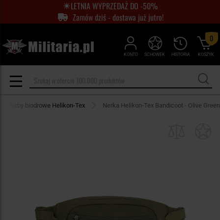
LETNIA WYPRZEDAŻ DO -50%
Zamów dziś - dostawa już jutro!
0
KONTO
SCHOWEK
HISTORIA
KOSZYK
ki i torby biodrowe Helikon-Tex
Nerka Helikon-Tex Bandicoot - Olive Green