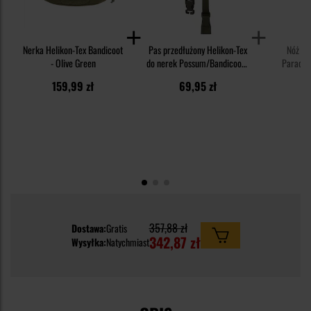
Nerka Helikon-Tex Bandicoot
Pas przedłużony Helikon-Tex
Nóż sk
- Olive Green
do nerek Possum/Bandicoot -
Paracor
Olive Green
159,99 zł
69,95 zł
3
357,88 zł
Dostawa:
Gratis
342,87 zł
Wysyłka:
Natychmiast