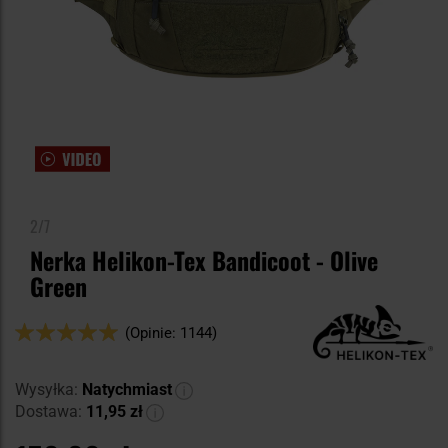
2/7
Nerka Helikon-Tex Bandicoot - Olive
Green
Ocena:
(Opinie: 1144)
100
100
% of
Wysyłka:
Natychmiast
Dostawa:
11,95 zł