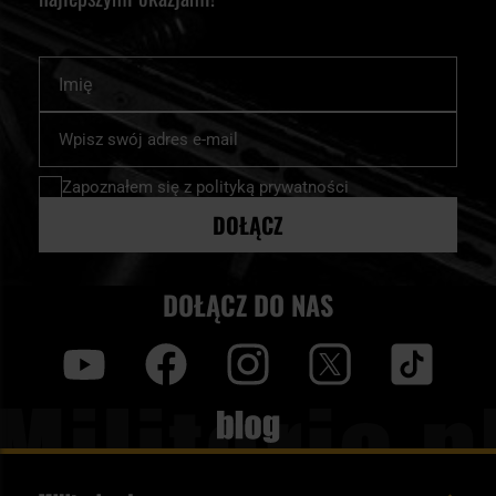
Imię
Subskrybuj
nasz
newsletter:
Zapoznałem się z
polityką prywatności
DOŁĄCZ
DOŁĄCZ DO NAS
y
f
i
t
tt
Blog