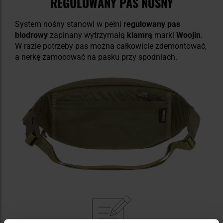
REGULOWANY PAS NOŚNY
System nośny stanowi w pełni
regulowany pas
biodrowy
zapinany wytrzymałą
klamrą
marki
Woojin
.
W razie potrzeby pas można całkowicie zdemontować,
a nerkę zamocować na pasku przy spodniach.