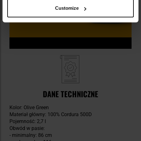
Customize
DANE TECHNICZNE
Kolor: Olive Green
Materiał główny: 100% Cordura 500D
Pojemność: 2,7 l
Obwód w pasie:
- minimalny: 86 cm