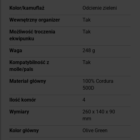
Więcej
Kolor/kamuflaż
Odcienie zieleni
informacji
Wewnętrzny organizer
Tak
Możliwość troczenia
Tak
ekwipunku
Waga
248 g
Kompatybilność z
Tak
molle/pals
Materiał główny
100% Cordura
500D
Ilość komór
4
Wymiary
260 x 140 x 90
mm
Kolor główny
Olive Green