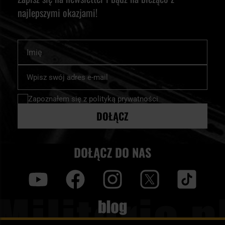
najlepszymi okazjami!
Imię
Subskrybuj
nasz
newsletter:
Zapoznałem się z
polityką prywatności
DOŁĄCZ
DOŁĄCZ DO NAS
y
f
i
t
tt
Blog