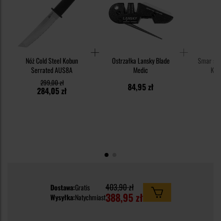
Nóż Cold Steel Kobun
Ostrzałka Lansky Blade
Smar syn
Serrated AUS8A
Medic
Knif
299,00 zł
84,95 zł
1
284,05 zł
403,90 zł
Dostawa:
Gratis
388,95 zł
Wysyłka:
Natychmiast