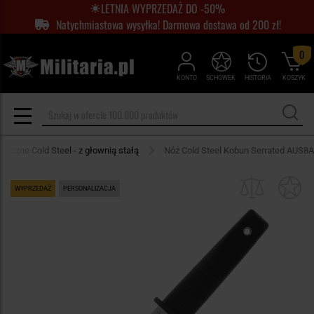
LETNIA WYPRZEDAŻ DO -50%
Natychmiastowa wysyłka! Darmowa dostawa od 200 zł!
0
KONTO
SCHOWEK
HISTORIA
KOSZYK
ktyczne Cold Steel - z głownią stałą
Nóż Cold Steel Kobun Serrated AUS8A
WYPRZEDAŻ
PERSONALIZACJA