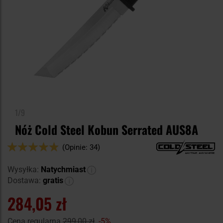
1/9
Nóż Cold Steel Kobun Serrated AUS8A
Ocena:
(Opinie: 34)
96
100
% of
Wysyłka:
Natychmiast
Dostawa:
gratis
284,05 zł
Cena regularna
299,00 zł
-5%