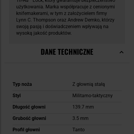
Tri-Ad™ Lock, który gwarantuje bezpieczeństwo
użytkowania. Marka współpracuje z cenionymi
knifemakerami, w tym z założycielem firmy
Lynn C. Thompson oraz Andrew Demko, którzy
swoją pasją i doświadczeniem wpływają na
wysoką jakość produktów.
DANE TECHNICZNE
Więcej
Typ noża
Z głownią stałą
informacji
Styl
Militarno-taktyczny
Długość głowni
139.7 mm
Grubość głowni
3.5 mm
Profil głowni
Tanto