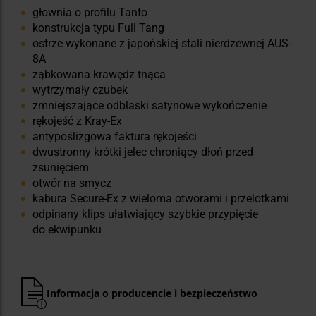
głownia o profilu Tanto
konstrukcja typu Full Tang
ostrze wykonane z japońskiej stali nierdzewnej AUS-
8A
ząbkowana krawędz tnąca
wytrzymały czubek
zmniejszające odblaski satynowe wykończenie
rękojeść z Kray-Ex
antypoślizgowa faktura rękojeści
dwustronny krótki jelec chroniący dłoń przed
zsunięciem
otwór na smycz
kabura Secure-Ex z wieloma otworami i przelotkami
odpinany klips ułatwiający szybkie przypięcie
do ekwipunku
Informacja o producencie i bezpieczeństwo