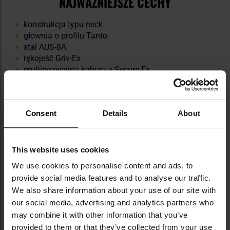
NAJWAŻNIEJSZE CECHY
konstrukcja typu neck
głownia o profilu Tanto
stal AUS-8A
rękojeść Griv-Ex
multipozycyjna kabura z Secure-Ex
łańcuszek kulkowy do przenoszenia na szyi
Consent
Details
About
Informacja o producencie i bezpieczeństwo
This website uses cookies
We use cookies to personalise content and ads, to
provide social media features and to analyse our traffic.
We also share information about your use of our site with
our social media, advertising and analytics partners who
may combine it with other information that you’ve
Militaria.pl jest oficjalnym dystrybutorem
marki Cold Steel.
provided to them or that they’ve collected from your use