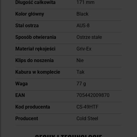
Długość całkowita
171 mm
Kolor główny
Black
Stal ostrza
AUS-8
Sposób otwierania
Ostrze stałe
Materiał rękojeści
Griv-Ex
Klips do noszenia
Nie
Kabura w komplecie
Tak
Waga
77 g
EAN
705442009870
Kod producenta
CS-49HTF
Producent
Cold Steel