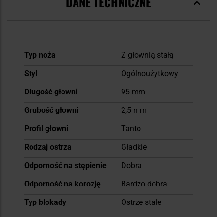
DANE TECHNICZNE
Więcej
Typ noża
Z głownią stałą
informacji
Styl
Ogólnoużytkowy
Długość głowni
95 mm
Grubość głowni
2,5 mm
Profil głowni
Tanto
Rodzaj ostrza
Gładkie
Odporność na stępienie
Dobra
Odporność na korozję
Bardzo dobra
Typ blokady
Ostrze stałe