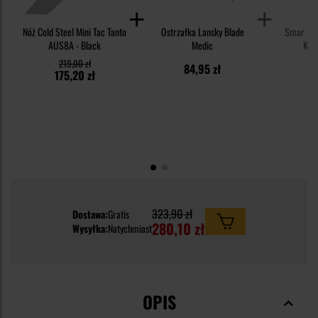
Nóż Cold Steel Mini Tac Tanto
Ostrzałka Lansky Blade
Smar syn
AUS8A - Black
Medic
Knif
219,00 zł
84,95 zł
1
175,20 zł
323,90 zł
Dostawa:
Gratis
280,10 zł
Wysyłka:
Natychmiast
OPIS