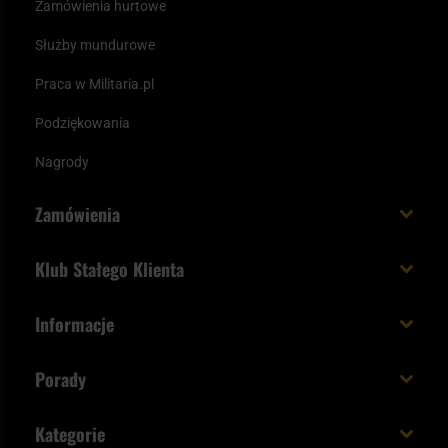
Zamówienia hurtowe
Służby mundurowe
Praca w Militaria.pl
Podziękowania
Nagrody
Zamówienia
Koszt i czas dostawy
Klub Stałego Klienta
Zamów do 23:00 - dostawa jutro!
Co zyskujesz z kontem KSK
Informacje
Paczka w weekend
Jak wykorzystać punkty KSK
Regulamin
Status zamówienia
Porady
Unboxing Militaria.pl
Cookies
Sposoby płatności
Polecane śpiwory na wiosnę
Logowanie
Kategorie
Polityka prywatności