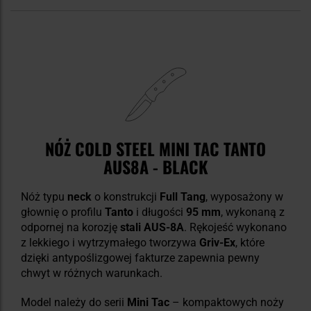
NÓŻ COLD STEEL MINI TAC TANTO
AUS8A - BLACK
Nóż typu
neck
o konstrukcji
Full Tang
, wyposażony w
głownię o profilu
Tanto
i długości
95 mm
, wykonaną z
odpornej na korozję
stali AUS-8A
. Rękojeść wykonano
z lekkiego i wytrzymałego tworzywa
Griv-Ex
, które
dzięki antypoślizgowej fakturze zapewnia pewny
chwyt w różnych warunkach.
Model należy do serii
Mini Tac
– kompaktowych noży