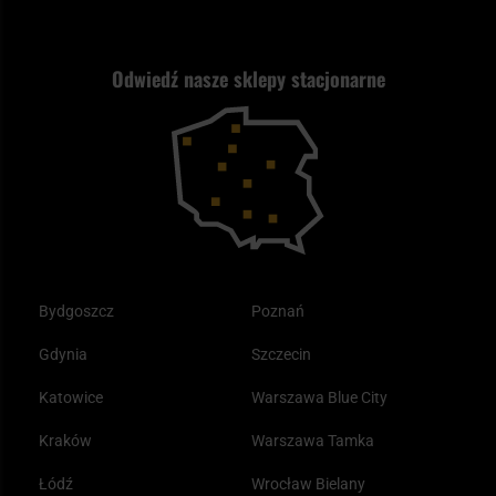
Wysyłka za granicę
Jak wybrać replikę ASG?
Strzelectwo
Nasz asortyment a prawo
Zwroty
ASG czy wiatrówka - co wybrać?
Odwiedź nasze sklepy stacjonarne
Samoobrona
Kupony i kody rabatowe
Reklamacje i gwarancja
Bushcraft - co to jest i jak zacząć?
Outdoor
Tax Free
Plecak ewakuacyjny preppersa
Odzież
Bydgoszcz
Poznań
Gdynia
Szczecin
Katowice
Warszawa Blue City
Kraków
Warszawa Tamka
Łódź
Wrocław Bielany