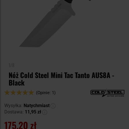
1/8
Nóż Cold Steel Mini Tac Tanto AUS8A -
Black
Ocena:
(Opinie: 1)
100
100
% of
Wysyłka:
Natychmiast
Dostawa:
11,95 zł
175,20 zł