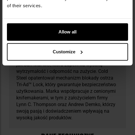
of their services.
Cold Steel to renomowana amerykańska marka
noży, maczet i narzędzi taktycznych, założona
w 1980 roku w Irving, Kalifornia. Firma zyskała
popularność dzięki innowacyjnym
Allow all
rozwiązaniom, takim jak rękojeści Kraton® i
ostrza typu American Tanto, które doceniają
służby mundurowe i miłośnicy militariów.
Customize
Wprowadziła również własne stopy stali, takie
jak San Mai III®, która zapewnia wysoką
wytrzymałość i odporność na zużycie. Cold
Steel opatentował mechanizm blokady ostrza
Tri-Ad™ Lock, który gwarantuje bezpieczeństwo
użytkowania. Marka współpracuje z cenionymi
knifemakerami, w tym z założycielem firmy
Lynn C. Thompson oraz Andrew Demko, którzy
swoją pasją i doświadczeniem wpływają na
wysoką jakość produktów.