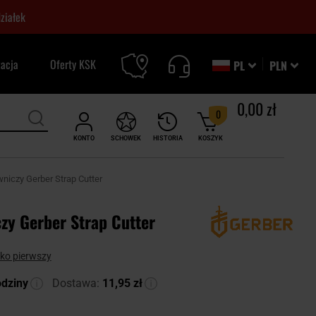
ziałek
zacja
Oferty KSK
PL
PLN
0,00 zł
0
KONTO
SCHOWEK
HISTORIA
KOSZYK
wniczy Gerber Strap Cutter
zy Gerber Strap Cutter
ako pierwszy
odziny
Dostawa:
11,95 zł