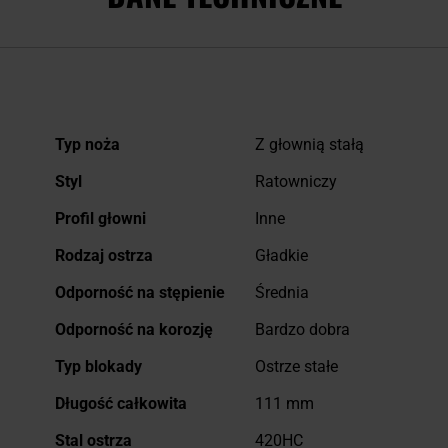
Więcej
Typ noża
Z głownią stałą
informacji
Styl
Ratowniczy
Profil głowni
Inne
Rodzaj ostrza
Gładkie
Odporność na stępienie
Średnia
Odporność na korozję
Bardzo dobra
Typ blokady
Ostrze stałe
Długość całkowita
111 mm
Stal ostrza
420HC