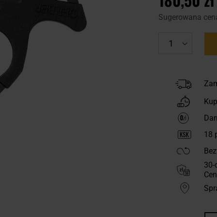
Sugerowana cen
Zam
Kup
Dar
18
p
Bez
30-
Cen
Spr