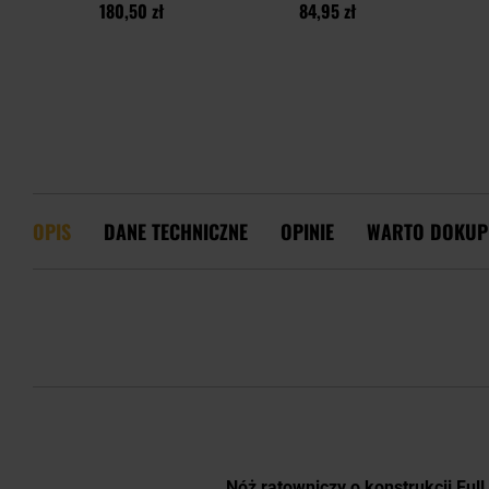
180,50 zł
84,95 zł
OPIS
DANE TECHNICZNE
OPINIE
WARTO DOKUP
Nóż ratowniczy o konstrukcji Full