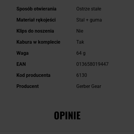
Sposób otwierania
Ostrze stałe
Materiał rękojeści
Stal + guma
Klips do noszenia
Nie
Kabura w komplecie
Tak
Waga
64 g
EAN
013658019447
Kod producenta
6130
Producent
Gerber Gear
OPINIE