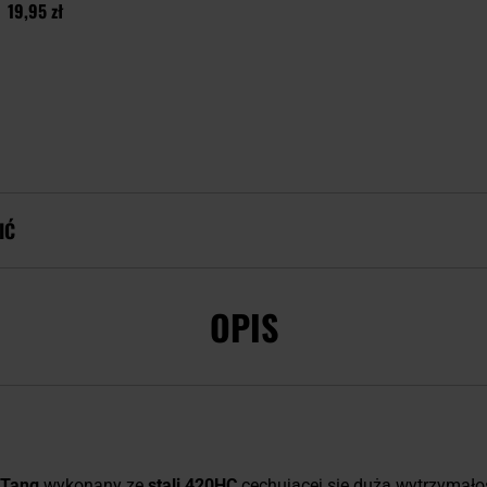
19,95 zł
IĆ
OPIS
 Tang
wykonany ze
stali 420HC
cechującej się dużą wytrzymałoś