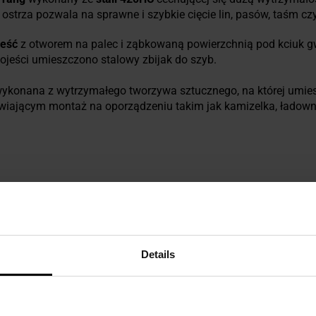
ostrza pozwala na sprawne i szybkie cięcie lin, pasów, taśm czy
jeść
z otworem na palec i ząbkowaną powierzchnią pod kciuk 
kojeści umieszczono stalowy zbijak do szyb.
wykonana z wytrzymałego tworzywa sztucznego, na której umie
iającym montaż na oporządzeniu takim jak kamizelka, ładownic
Details
ezpieczeństwo