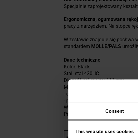
Specjalnie zaprojektowany kształt 
Ergonomiczna, ogumowana ręko
pracy z narzędziem. Na stopce rę
W zestawie znajduje się pochwa 
standardem
MOLLE/PALS
umożliw
Dane techniczne
Kolor: Black
Stal: stal 420HC
Długość całkowita: 111 mm
Materiał:
- chwyt: guma,
- pochwa: tworzywo sztuczne.
Waga: 64 g
Consent
Producent:
Gerber, USA
This website uses cookies
Informacja o producencie i b