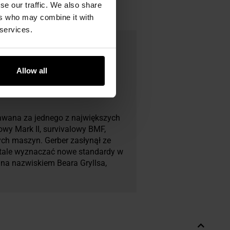
se our traffic. We also share
ers who may combine it with
 services.
Allow all
nawana za jednego z największych
jowy Mark II, survivalowy BMF,
ych maszyn. Gerber zasłynął ze
stale wyznaczać nowe standardy w
ana nazwiskiem Beara Gryllsa,