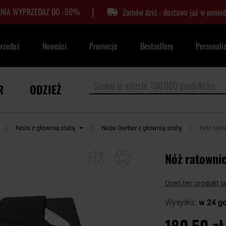
|
TNIA WYPRZEDAŻ DO -50%
Zamów dziś - dostawa już w ponied
przedaż
Nowości
Promocje
Bestsellery
Personali
R
ODZIEŻ
Noże z głownią stałą
Noże Gerber z głownią stałą
Nóż rato
Nóż ratownic
Oceń ten produkt j
Wysyłka:
w 24 g
180,50 zł