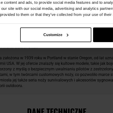
e content and ads, to provide social media features and to analy
 our site with our social media, advertising and analytics partn
 provided to them or that they’ve collected from your use of their
Customize
um marki Gerber Gear.
 założona w 1939 roku w Portland w stanie Oregon, od lat uz
mii USA. W jej ofercie znalazły się kultowe modele, takie jak bo
worzony z myślą o bezpiecznym uwalnianiu pilotów z zestrzelon
ntami, w tym twórcami customowych noży, co pozwoliło marce 
niosła jej także seria noży survivalowych i akcesoriów sygnow
orii outdooru.
DANE TECHNICZNE