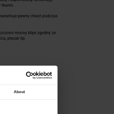
 tkanin.
gwarantuje pewny chwyt podczas
szczono mocny klips zgodny ze
a, plecak itp.
About