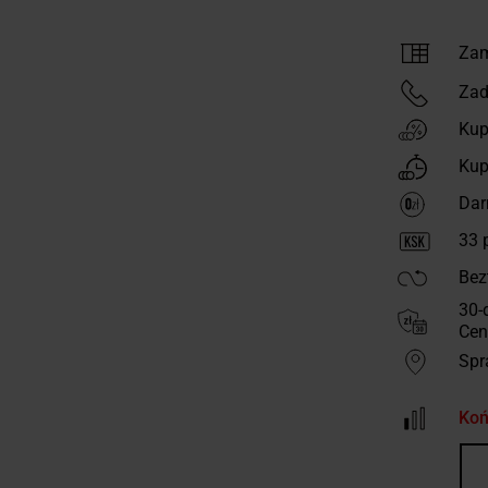
Zam
Zad
Kup
Kup
Dar
33
p
Bez
30-
Cen
Spr
Koń