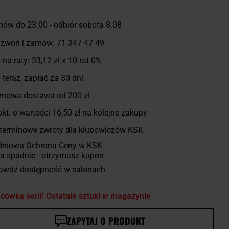
ów do 23:00 -
odbiór sobota 8.08
zwoń i zamów:
71 347 47 49
 na raty:
33,12 zł
x 10 rat 0%
 teraz, zapłać za 30 dni
mowa dostawa od 200 zł
kt. o wartości
16,50 zł
na kolejne zakupy
terminowe zwroty dla klubowiczów KSK
dniowa Ochrona Ceny w KSK
a spadnie - otrzymasz kupon
awdź dostępność w salonach
cówka serii! Ostatnie sztuki w magazynie
ZAPYTAJ O PRODUKT