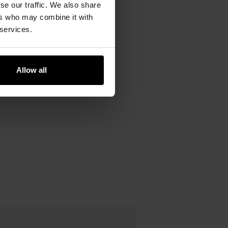
se our traffic. We also share
 kieszeni cargo, ładownic,
ers who may combine it with
 services.
solidną
klamrę Cobra
, która
Allow all