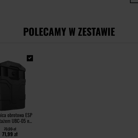
POLECAMY W ZESTAWIE
ica obrotowa ESP
tażem UBC-05 na
azynek AR-15 -
79,99 zł
Black
71,99 zł