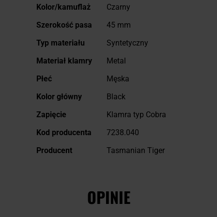
Więcej
Kolor/kamuflaż
Czarny
informacji
Szerokość pasa
45 mm
Typ materiału
Syntetyczny
Materiał klamry
Metal
Płeć
Męska
Kolor główny
Black
Zapięcie
Klamra typ Cobra
Kod producenta
7238.040
Producent
Tasmanian Tiger
OPINIE