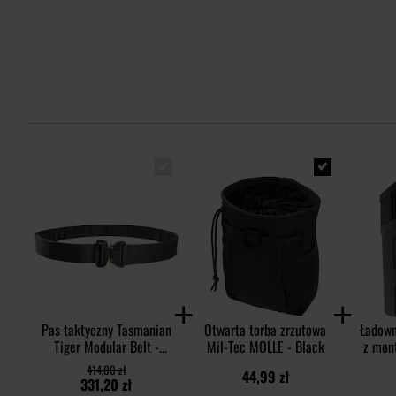
Pas taktyczny Tasmanian
Otwarta torba zrzutowa
Ładown
Tiger Modular Belt -
Mil-Tec MOLLE - Black
z mon
Black
mag
414,00 zł
44,99 zł
331,20 zł