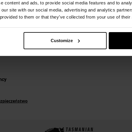
e content and ads, to provide social media features and to analy
tandardzie
MOLLE
umożliwiają troczenie w dowolnej konfiguracji
 our site with our social media, advertising and analytics partn
w.
 provided to them or that they’ve collected from your use of their
ko pasek do spodni, dzięki
szerokości 45 mm
. Wyposażony w 
zne zapinanie i rozpinanie
.
Customize
mcy
ezpieczeństwo