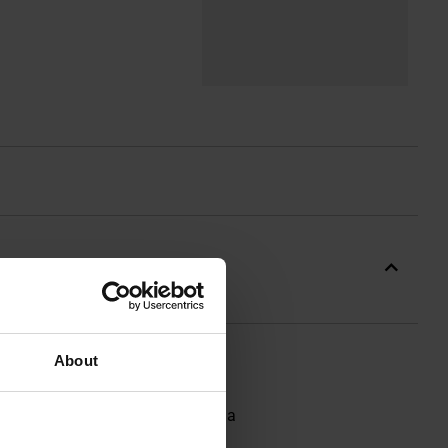
About
formę do wygodnego przenoszenia