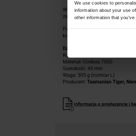
We use cookies to personalis
Wykonane laserowo nacięcia w s
information about your use of
zasobników lub innych akcesorió
other information that you’ve
Pas może być używany również ja
konstrukcja pozwala na
błyskawic
Dane techniczne
Kolor: Black
Materiał: Cordura 700D
Szerokość: 45 mm
Waga: 305 g (rozmiar L)
Producent:
Tasmanian Tiger, Nie
Informacja o producencie i b