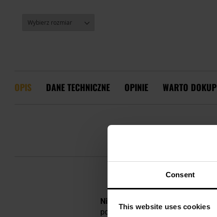
OPIS
DANE TECHNICZNE
OPINIE
WARTO DOKUP
Consent
Niskoprofilowy pas taktyczny
wyk
This website uses cookies
podstawowego wyposażenia.