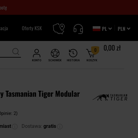
botę
zacja
Oferty KSK
PL
PLN
0,00 zł
0
KONTO
SCHOWEK
HISTORIA
KOSZYK
ny Tasmanian Tiger Modular
Opinie: 2)
miast
Dostawa:
gratis