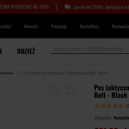
|
LETNIA WYPRZEDAŻ DO -50%
Zamów do 23:00 z dostawą w so
przedaż
Nowości
Promocje
Bestsellery
Personali
R
ODZIEŻ
zeniowe
Pas taktyczny Tasmanian Tiger Modular Belt - Black
Pas taktycz
Belt - Black
Ocena:
(
100
100
% of
Wysyłka:
Natych