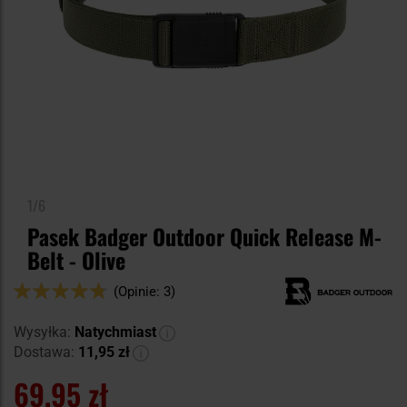
1/6
Pasek Badger Outdoor Quick Release M-
Belt - Olive
Ocena:
(Opinie: 3)
94
100
% of
Wysyłka:
Natychmiast
Dostawa:
11,95 zł
69,95 zł