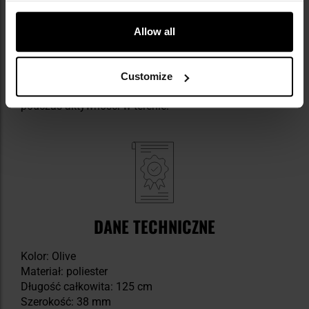
komfort noszenia nawet w wymagających warunkach.
Allow all
Rozgrywki paintball, ASG:
Dla miłośników militariów,
strzelectwa czy airsoftu pasek będzie stylowym i
praktycznym dodatkiem. Dobrze komponuje się z
Customize
odzieżą w stylu taktycznym i zapewnia trwałość
podczas aktywności w terenie.
DANE TECHNICZNE
Kolor: Olive
Materiał: poliester
Długość całkowita: 125 cm
Szerokość: 38 mm