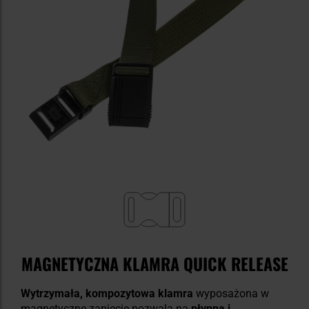
MAGNETYCZNA KLAMRA QUICK RELEASE
Wytrzymała, kompozytowa klamra
wyposażona w
magnetyczne zapięcie pozwala na
płynną i