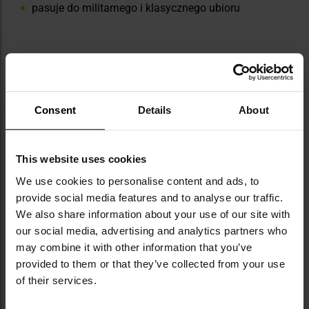
pasuje do militarnego i klasycznego ubioru
Consent
Details
About
PRZYKŁADOWE ZASTOSOWANIA I
AKTYWNOŚCI
This website uses cookies
We use cookies to personalise content and ads, to
Survival, bushcraft:
Dzięki militarnemu stylowi i
provide social media features and to analyse our traffic.
solidnej konstrukcji, pasek świetnie wpisuje się w
We also share information about your use of our site with
wyposażenie survivalowe. Można na nim zawiesić
our social media, advertising and analytics partners who
lekkie narzędzia, takie jak organizer, apteczka czy
may combine it with other information that you’ve
niewielkie etui na akcesoria.
provided to them or that they’ve collected from your use
Turystyka górska i trekking:
Sprawdzi się podczas
of their services.
pieszych wycieczek i dłuższych wypraw w teren. Jego
wytrzymałość oraz łatwość regulacji zapewniają