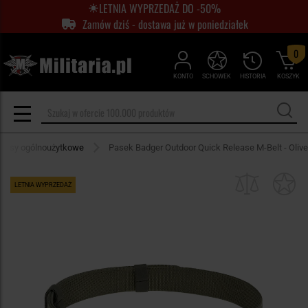
LETNIA WYPRZEDAŻ DO -50%
Zamów dziś - dostawa już w poniedziałek
0
KONTO
SCHOWEK
HISTORIA
KOSZYK
Pasy ogólnoużytkowe
Pasek Badger Outdoor Quick Release M-Belt - Olive
LETNIA WYPRZEDAŻ