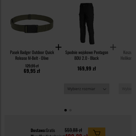
Pasek Badger Outdoor Quick
Spodnie wojskowe Pentagon
Koszulk
Release M-Belt - Olive
BDU 2.0 - Black
Helikon-Te
TopCool
129,95 zł
169,99 zł
9
69,95 zł
559,88 zł
Dostawa:
Gratis