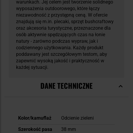
warunkach. Jej celem jest tworzenie solidnego
wyposażenia outdoorowego, które łączy
niezawodność z przystępną ceną. W ofercie
znajdują się m.in. plecaki, sprzęt bushcraftowy
oraz akcesoria turystyczne, przeznaczone dla
osób aktywnie spędzających czas na łonie
natury - zarówno podczas wypraw, jak i
codziennego użytkowania. Każdy produkt
poddawany jest szczegółowym testom, aby
zapewnić wysoką jakość i praktyczność w
każdej sytuacji.
DANE TECHNICZNE
Więcej
Kolor/kamuflaż
Odcienie zieleni
informacji
Szerokość pasa
38 mm