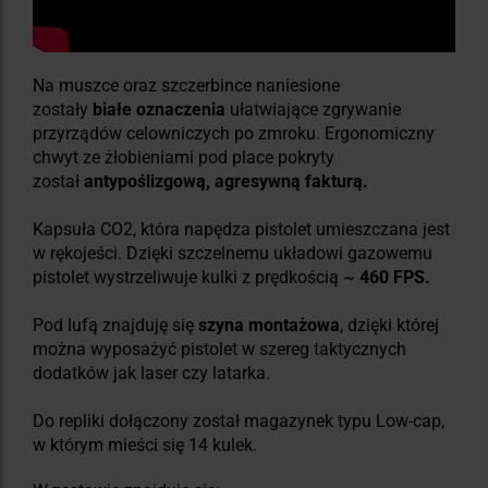
Na muszce oraz szczerbince naniesione
zostały
białe oznaczenia
ułatwiające zgrywanie
przyrządów celowniczych po zmroku. Ergonomiczny
chwyt ze żłobieniami pod place pokryty
został
antypoślizgową, agresywną fakturą.
Kapsuła CO2, która napędza pistolet umieszczana jest
w rękojeści. Dzięki szczelnemu układowi gazowemu
pistolet wystrzeliwuje kulki z prędkością ~
460 FPS.
Pod lufą znajduję się
szyna montażowa
, dzięki której
można wyposażyć pistolet w szereg taktycznych
dodatków jak laser czy latarka.
Do repliki dołączony został magazynek typu Low-cap,
w którym mieści się 14 kulek.