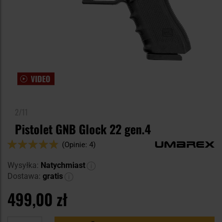
2/11
Pistolet GNB Glock 22 gen.4
Ocena:
(Opinie: 4)
96
100
% of
Wysyłka:
Natychmiast
Dostawa:
gratis
499,00 zł