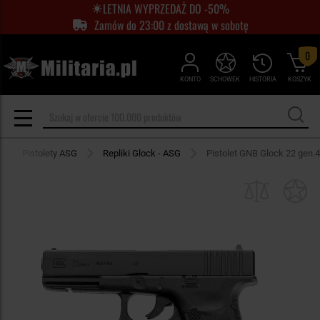
LETNIA WYPRZEDAŻ DO -50%
Zamów do 23:00 z dostawą w sobotę
0
KONTO
SCHOWEK
HISTORIA
KOSZYK
Pistolety ASG
Repliki Glock - ASG
Pistolet GNB Glock 22 gen.4