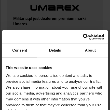
Militaria.pl jest dealerem premium marki
Umarex.
Umarex to niemiecka firma założona w 1972
roku, która należy do największych
producentów wiatrówek, replik ASG i pistoletów
Consent
Details
About
alarmowych na świecie. Marka zasłynęła z
wiernych replik broni palnej tworzonych na
licencjach takich gigantów jak Glock, Heckler &
Koch, Walther czy Beretta. W jej ofercie znajdują
This website uses cookies
się także systemy treningowe T4E, amunicja,
We use cookies to personalise content and ads, to
akcesoria oraz sprzęt obronny. Umarex
provide social media features and to analyse our traffic.
wyróżnia się innowacjami, m.in. rewolucyjnymi
We also share information about your use of our site with
wiatrówkami CO2 i systemem Fast Action.
our social media, advertising and analytics partners who
Dzięki globalnej dystrybucji produkty marki
may combine it with other information that you’ve
dostępne są już w kilkudziesięciu krajach.
Pierwszy wielki sukces Umarex przyniosła
provided to them or that they’ve collected from your use