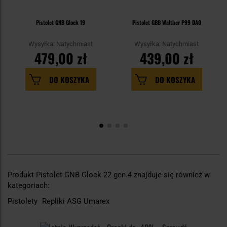
Pistolet GNB Glock 19
Pistolet GBB Walther P99 DAO
Wysyłka: Natychmiast
Wysyłka: Natychmiast
479,00 zł
439,00 zł
DO KOSZYKA
DO KOSZYKA
Produkt Pistolet GNB Glock 22 gen.4 znajduje się również w
kategoriach:
Pistolety
Repliki ASG Umarex