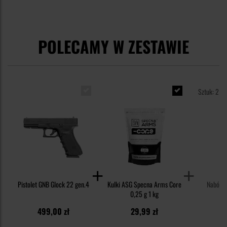
POLECAMY W ZESTAWIE
Sztuk: 2
Pistolet GNB Glock 22 gen.4
Kulki ASG Specna Arms Core
Nabój CO
0,25 g 1 kg
499,00 zł
29,99 zł