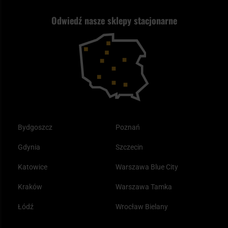
Nasz asortyment a prawo
Zwroty
ASG czy wiatrówka - co wybrać?
Odwiedź nasze sklepy stacjonarne
Samoobrona
Kupony i kody rabatowe
Reklamacje i gwarancja
Bushcraft - co to jest i jak zacząć?
Outdoor
Tax Free
Plecak ewakuacyjny preppersa
Odzież
Bydgoszcz
Poznań
Gdynia
Szczecin
Katowice
Warszawa Blue City
Kraków
Warszawa Tamka
Łódź
Wrocław Bielany