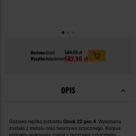
584,90 zł
Dostawa:
Gratis
582,90 zł
Wysyłka:
Natychmiast
OPIS
Gazowa replika pistoletu
Glock 22 gen.4
.
Wykonana
została z metalu oraz tworzywa sztucznego. Korpus
pistoletu wykonany został z tworzywa sztucznego