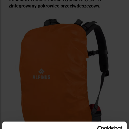
zintegrowany pokrowiec przeciwdeszczowy.