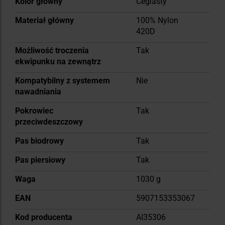
Kolor główny
Ceglasty
Materiał główny
100% Nylon
420D
Możliwość troczenia
Tak
ekwipunku na zewnątrz
Kompatybilny z systemem
Nie
nawadniania
Pokrowiec
Tak
przeciwdeszczowy
Pas biodrowy
Tak
Pas piersiowy
Tak
Waga
1030 g
EAN
5907153353067
Kod producenta
AI35306