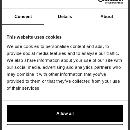
Consent
Details
About
This website uses cookies
We use cookies to personalise content and ads, to
provide social media features and to analyse our traffic.
NAJWAŻNIEJSZE CECHY
We also share information about your use of our site with
our social media, advertising and analytics partners who
całkowita pojemność plecaka 35 litrów
may combine it with other information that you’ve
wykonany z nylonu 420D
provided to them or that they’ve collected from your use
dwie komory główne
of their services.
przegroda do przenoszenia laptopa lub tabletu
liczne kieszenie
system nośny z pasem biodrowym i piersiowym
klamra pasa piersiowego wyposażona w gwizdek
Allow all
alarmowy
system wentylacji ADS
lekki aluminiowy stelaż