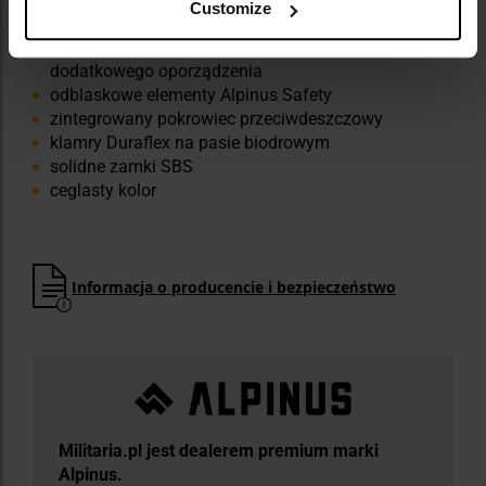
Customize
pasy kompresyjne
elastyczne linki ze stoperami do mocowania
dodatkowego oporządzenia
odblaskowe elementy Alpinus Safety
zintegrowany pokrowiec przeciwdeszczowy
klamry Duraflex na pasie biodrowym
solidne zamki SBS
ceglasty kolor
Informacja o producencie i bezpieczeństwo
Militaria.pl jest dealerem premium marki
Alpinus.