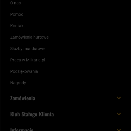
O nas
Pomoc
Kontakt
Zamówienia hurtowe
Służby mundurowe
Praca w Militaria.pl
Podziękowania
Nagrody
Zamówienia
Koszt i czas dostawy
Klub Stałego Klienta
Zamów do 23:00 - dostawa jutro!
Co zyskujesz z kontem KSK
Informacje