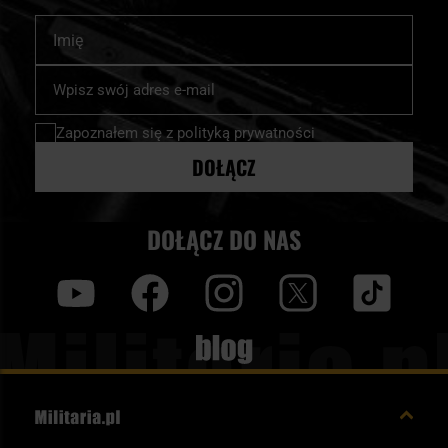
Imię
Subskrybuj
nasz
newsletter:
Zapoznałem się z
polityką prywatności
DOŁĄCZ
DOŁĄCZ DO NAS
y
f
i
t
tt
Blog