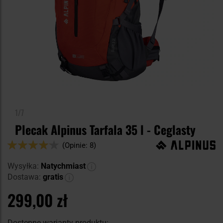
1/7
Plecak Alpinus Tarfala 35 l - Ceglasty
Ocena:
(Opinie: 8)
82
100
% of
Wysyłka:
Natychmiast
Dostawa:
gratis
299,00 zł
Dostępne warianty produktu: