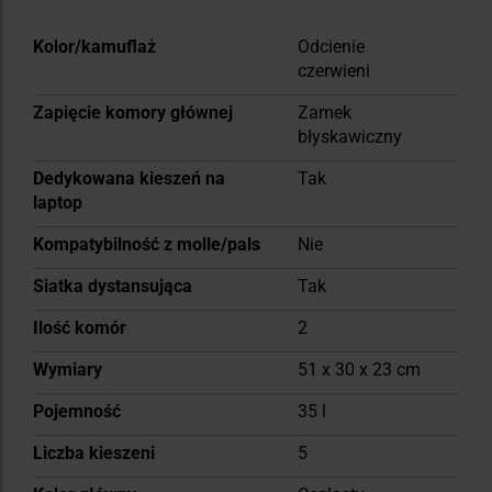
Więcej
Kolor/kamuflaż
Odcienie
informacji
czerwieni
Zapięcie komory głównej
Zamek
błyskawiczny
Dedykowana kieszeń na
Tak
laptop
Kompatybilność z molle/pals
Nie
Siatka dystansująca
Tak
Ilość komór
2
Wymiary
51 x 30 x 23 cm
Pojemność
35 l
Liczba kieszeni
5