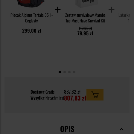
Plecak Alpinus Tarfala 35 l -
Zestaw survivalowy Mamba
Latarka c
Ceglasty
Tac Must Have Survival Kit
100
119,99 zł
299,00 zł
6
79,95 zł
887,82 zł
Dostawa:
Gratis
807,83 zł
Wysyłka:
Natychmiast
OPIS