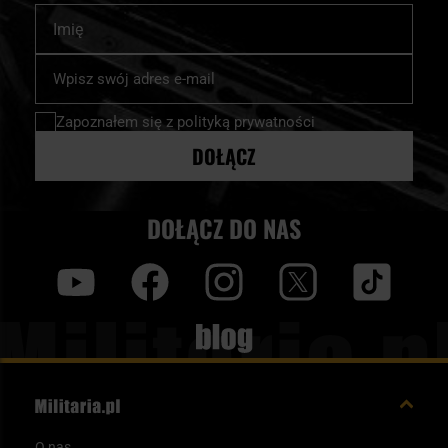
Imię
Subskrybuj
nasz
newsletter:
Zapoznałem się z
polityką prywatności
DOŁĄCZ
DOŁĄCZ DO NAS
y
f
i
t
tt
Blog
O nas