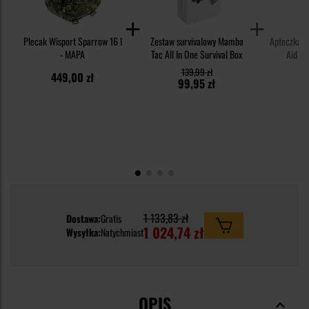
Plecak Wisport Sparrow 16 l
Zestaw survivalowy Mamba
Apteczka M
- MAPA
Tac All In One Survival Box
Aid Ki
139,99 zł
449,00 zł
6
99,95 zł
1 133,83 zł
Dostawa:
Gratis
1 024,74 zł
Wysyłka:
Natychmiast
OPIS