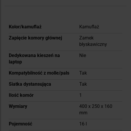
Więcej
Kolor/kamuflaż
Kamuflaż
informacji
Zapięcie komory głównej
Zamek
błyskawiczny
Dedykowana kieszeń na
Nie
laptop
Kompatybilność z molle/pals
Tak
Siatka dystansująca
Tak
Ilość komór
1
Wymiary
400 x 250 x 160
mm
Pojemność
16 l