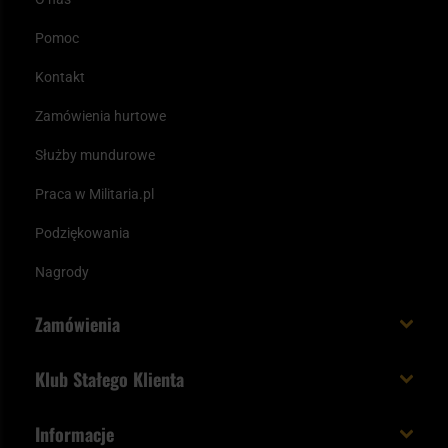
Pomoc
Kontakt
Zamówienia hurtowe
Służby mundurowe
Praca w Militaria.pl
Podziękowania
Nagrody
Zamówienia
Koszt i czas dostawy
Klub Stałego Klienta
Zamów do 23:00 - dostawa jutro!
Co zyskujesz z kontem KSK
Informacje
Paczka w weekend