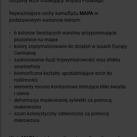
oficjalny wzór maskujący Wojska Polskiego.
Najważniejsze cechy kamuflażu
MAPA
w
podstawowym wariancie leśnym:
6 kolorów tworzących warstwy przypominające
poziomice na mapie
kolory zoptymalizowane do działań w lasach Europy
Centralnej
zastosowanie iluzji trójwymiarowości oraz efektu
anamorfozy
biomorficzne kształty upodabniające wzór do
roślinności
elementy mocno kontrastowe imitujące bliki światła
i cienie
deformacja maskowanej sylwetki za pomocą
makrowzoru
szum kolorystyczny odtworzony za pomocą
mikrowzoru