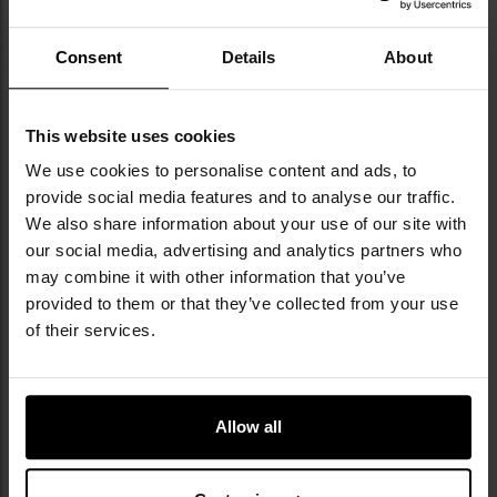
pojemność 16 litrów
wykonany z Cordury 500D
Consent
Details
About
wewnętrzna przegroda na wkład hydracyjny
komfortowy system nośny ACS
siatka dystansowa od strony pleców
This website uses cookies
system montażowy MOLLE/PALS
We use cookies to personalise content and ads, to
boczne troki z klamrami
provide social media features and to analyse our traffic.
odczepiane szelki
panel Velcro do zamocowania naszywek
We also share information about your use of our site with
our social media, advertising and analytics partners who
may combine it with other information that you’ve
provided to them or that they’ve collected from your use
of their services.
KAMUFLAŻ MAPA
Allow all
Wzór kamuflażowy
MAPA
zaprojektowany został