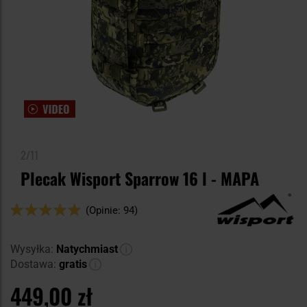
2/11
Plecak Wisport Sparrow 16 l - MAPA
Ocena:
(Opinie: 94)
98
100
% of
Wysyłka:
Natychmiast
Dostawa:
gratis
449,00 zł