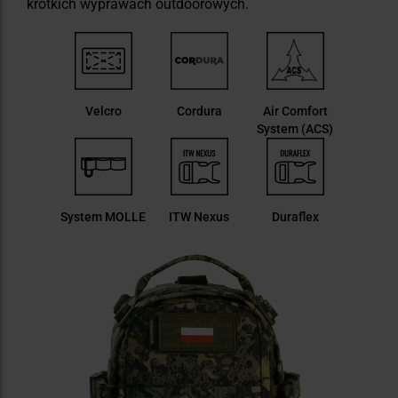
krótkich wyprawach outdoorowych.
Velcro
Cordura
Air Comfort
System (ACS)
System MOLLE
ITW Nexus
Duraflex