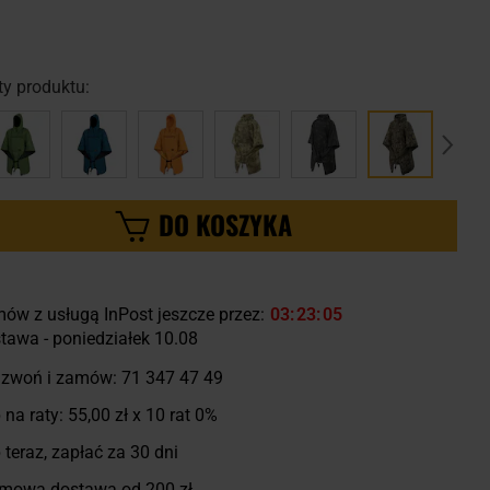
y produktu:
DO KOSZYKA
ów z usługą InPost jeszcze przez:
03
23
03
tawa - poniedziałek 10.08
zwoń i zamów:
71 347 47 49
 na raty:
55,00 zł
x 10 rat 0%
 teraz, zapłać za 30 dni
mowa dostawa od 200 zł