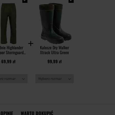
dnie Highlander
Kalosze Dry Walker
oor Stormguard
Xtrack Ultra Green
proof Trousers -
69,99 zł
99,99 zł
Olive
OPINIE
WARTO DOKUPIĆ