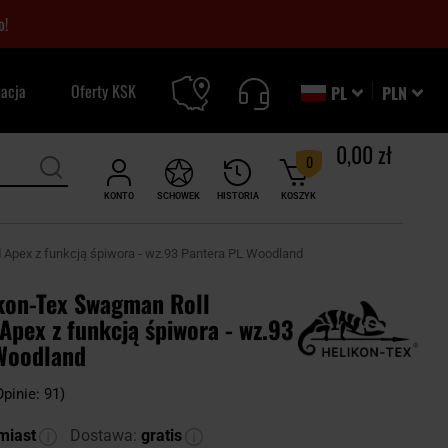
o!
zacja
Oferty KSK
PL
PLN
0,00 zł
0
KONTO
SCHOWEK
HISTORIA
KOSZYK
 Apex z funkcją śpiwora - wz.93 Pantera PL Woodland
kon-Tex Swagman Roll
Apex z funkcją śpiwora - wz.93
Woodland
Opinie: 91)
miast
Dostawa:
gratis