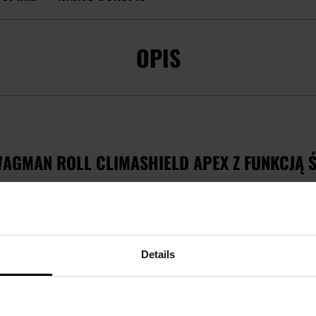
OPIS
AGMAN ROLL CLIMASHIELD APEX Z FUNKCJĄ Ś
eplanym kapturem wykonane w 100% z nylonu
charakteryzujące
 klasycznego przeznaczenia może pełnić funkcję jako
awaryjna
inka pod hamak.
Details