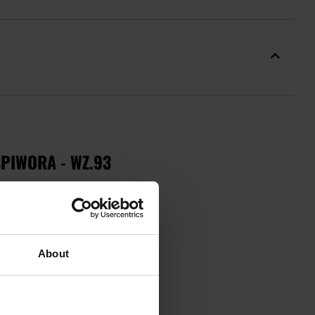
PIWORA - WZ.93
go się wytrzymałością i
 kurtka, śpiwór lub wkładka do
About