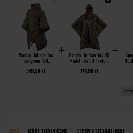
Ponczo Helikon-Tex
Ponczo Helikon-Tex US
Spo
Swagman Roll
Model - wz.93 Pantera
Outd
Climashield Apex z
PL Woodland
Water
549,99 zł
179,99 zł
funkcją śpiwora - wz.93
Pantera PL Woodland
OPIS
DANE TECHNICZNE
CECHY I TECHNOLOGIE