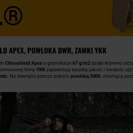
ELD APEX, POWŁOKA DWR, ZAMKI YKK
łem
Climashield Apex
o gramaturze
67 g/m2
dzięki któremu utrz
enomowanej firmy
YKK
zapewniają wysoką jakość i trwałość uż
stic
. Na zewnątrz ponczo pokryto
powłoką DWR
, chroniącą prz