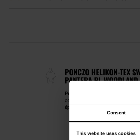
PONCZO HELIKON-TEX SW
PANTERA PL WOODLAND
Ponczo przeciwdeszczowe z oci
odpornością na przetarcia.
Oprócz
śpiwora, koc, a także jako podp
Consent
This website uses cookies