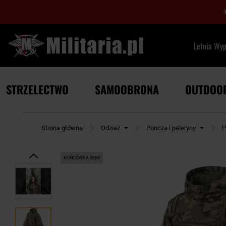
Letnia Wy
STRZELECTWO
SAMOOBRONA
OUTDOO
Strona główna
Odzież
Poncza i peleryny
P
KOŃCÓWKA SERII