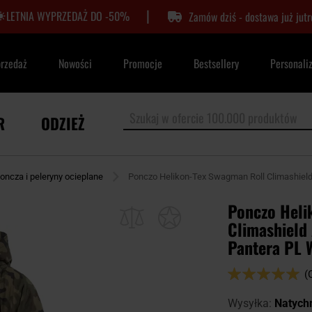
|
LETNIA WYPRZEDAŻ DO -50%
Zamów dziś - dostawa już jutr
przedaż
Nowości
Promocje
Bestsellery
Personali
R
ODZIEŻ
oncza i peleryny ocieplane
Ponczo Helikon-Tex Swagman Roll Climashield
Ponczo Heli
Climashield 
Pantera PL 
Ocena:
(
98
100
% of
Wysyłka:
Natych