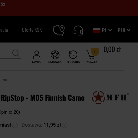
14
s
zacja
Oferty KSK
PL
PLN
0,00 zł
0
KONTO
SCHOWEK
HISTORIA
KOSZYK
Camo
RipStop - M05 Finnish Camo
Opinie: 20)
miast
Dostawa:
11,95 zł