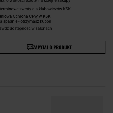
kt. o wartości
6,00 zł
na kolejne zakupy
terminowe zwroty dla klubowiczów KSK
dniowa Ochrona Ceny w KSK
a spadnie - otrzymasz kupon
awdź dostępność w salonach
ZAPYTAJ O PRODUKT