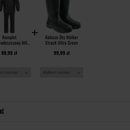
Komplet
Kalosze Dry Walker
iwdeszczowy Mil-
Xtrack Ultra Green
kurtka+spodnie -
89,99 zł
99,99 zł
Black
IĆ