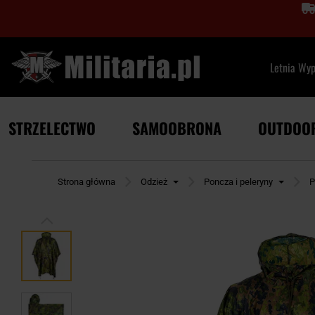
Letnia Wy
STRZELECTWO
SAMOOBRONA
OUTDOO
Strona główna
Odzież
Poncza i peleryny
P