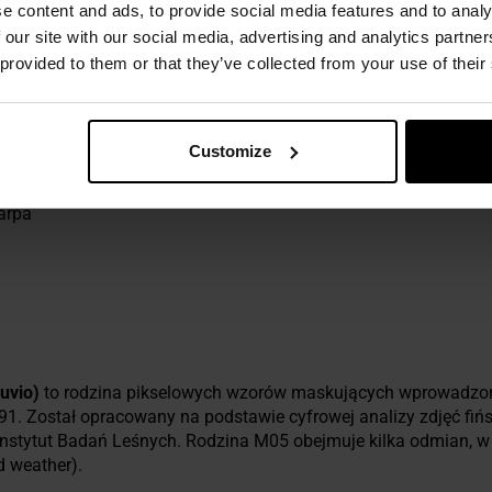
eści się do plecaka lub mniejszej torby.
e content and ads, to provide social media features and to analy
 our site with our social media, advertising and analytics partn
 provided to them or that they’ve collected from your use of their
p
Customize
arpa
uvio)
to rodzina pikselowych wzorów maskujących wprowadzony
1. Został opracowany na podstawie cyfrowej analizy zdjęć fiń
 Instytut Badań Leśnych. Rodzina M05 obejmuje kilka odmian, 
d weather).