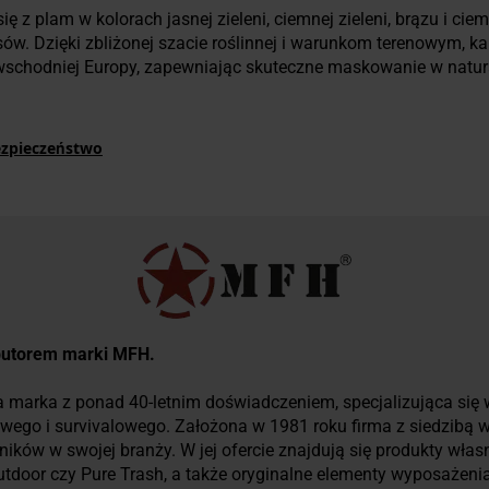
ię z plam w kolorach jasnej zieleni, ciemnej zieleni, brązu i cie
asów. Dzięki zbliżonej szacie roślinnej i warunkom terenowym
 wschodniej Europy, zapewniając skuteczne maskowanie w natu
ezpieczeństwo
rybutorem marki MFH.
marka z ponad 40-letnim doświadczeniem, specjalizująca się w 
owego i survivalowego. Założona w 1981 roku firma z siedzibą w
ików w swojej branży. W jej ofercie znajdują się produkty wła
Outdoor czy Pure Trash, a także oryginalne elementy wyposaż