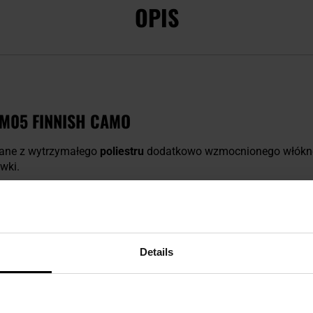
OPIS
 M05 FINNISH CAMO
ane z wytrzymałego
poliestru
dodatkowo wzmocnionego włók
ówki.
 Z REGULACJĄ I SPECJALNE OCZKA
adać je na każdy typ odzieży i nakrycie głowy
, także wówczas
Details
ęcie po bokach, co zwiększa ochronę przed deszczem i wiatrem
tosowanie poncza jako tarp - płachtę biwakową.
Kaptur z regu
erycznymi. Worek transportowy ułatwia przenoszenie i przech