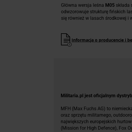
Główna wersja leśna
M05
składa s
odwzorowuje strukturę fińskich l
się również w lasach środkowej i
Informacja o producencie i b
Militaria.pl jest oficjalnym dyst
MFH (Max Fuchs AG) to niemiecka 
oraz sprzętu militarnego, outdoor
największych europejskich hurtown
(Mission for High Defence), Fox 