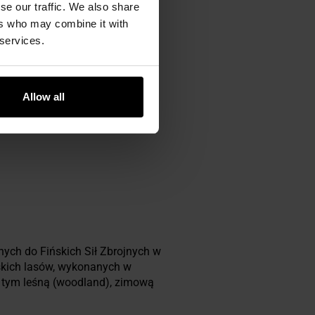
se our traffic. We also share
ers who may combine it with
 services.
Allow all
ch do Fińskich Sił Zbrojnych w
skich lasów, wykonanych w
w tym leśną (woodland), zimową