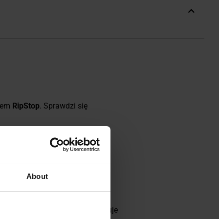
nem
RipStop
. Sprawdzi się
, gdy nosimy plecak bądź inny
About
.
lacją chroni głowę przed
owywanie. Złożone ponczo zajmuje