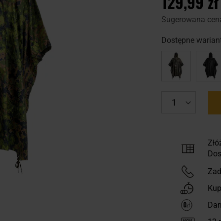
129,99 zł
Sugerowana cen
Dostępne wariant
Złó
Dos
Zad
Kup
Dar