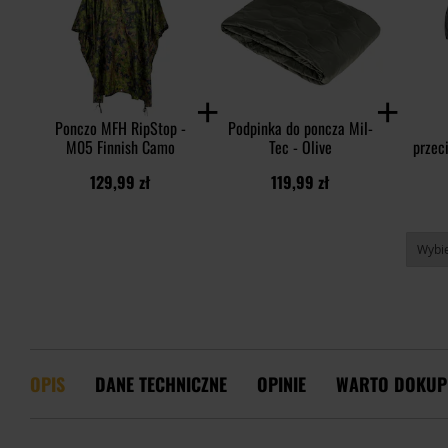
Ponczo MFH RipStop -
Podpinka do poncza Mil-
M05 Finnish Camo
Tec - Olive
przec
Tec 
129,99 zł
119,99 zł
OPIS
DANE TECHNICZNE
OPINIE
WARTO DOKUP