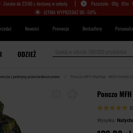
|
Zamów do 23:00 z dostawą w sobotę
08
g
01
m
LETNIA WYPRZEDAŻ DO -50%
przedaż
Nowości
Promocje
Bestsellery
Personali
R
ODZIEŻ
oncza i peleryny przeciwdeszczowe
Ponczo MFH RipStop - M05 Finnish 
Ponczo MFH 
Ocena:
(
98
100
% of
Wysyłka:
Natych