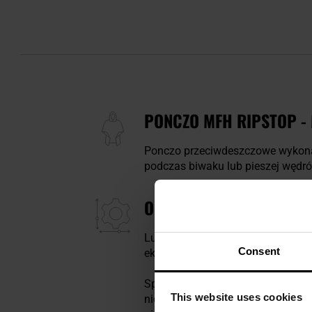
PONCZO MFH RIPSTOP -
Ponczo przeciwdeszczowe wykon
podczas biwaku lub pieszej wędr
OBSZERNY KRÓJ, KAPTUR
Luźny,
obszerny krój pozwala zakł
Consent
ekwipunek. Napy umożliwiają zapi
Specjalne oczka pozwalają na
zas
This website uses cookies
niekorzystnymi warunkami atmosf