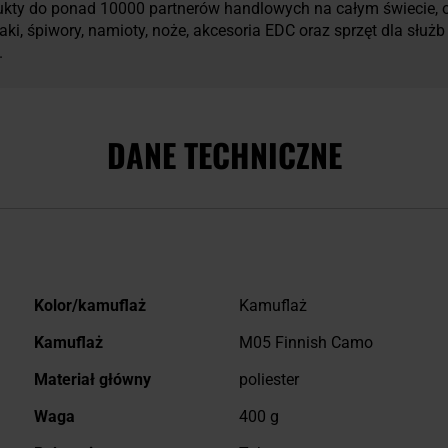
kty do ponad 10000 partnerów handlowych na całym świecie, o
aki, śpiwory, namioty, noże, akcesoria EDC oraz sprzęt dla słu
.
DANE TECHNICZNE
Więcej
Kolor/kamuflaż
Kamuflaż
informacji
Kamuflaż
M05 Finnish Camo
Materiał główny
poliester
Waga
400 g