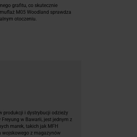
mnego grafitu, co skutecznie
, kamuflaż M05 Woodland sprawdza
ralnym otoczeniu.
produkcji i dystrybucji odzieży
 Freyung w Bawarii, jest jednym z
snych marek, takich jak MFH
enia wojskowego z magazynów