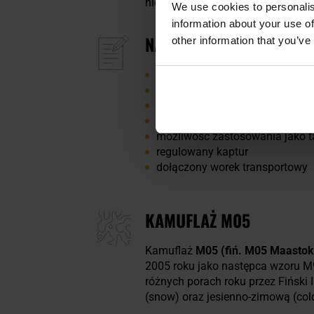
niewiele miejsca i z łatwością zmi
We use cookies to personalis
information about your use of
NAJWAŻNIEJSZE CECHY
other information that you’ve
wykonanie z poliestru
wzmocnienie włóknami RipSto
obszerny krój
napy zapinające po bokach
możliwość zastosowania jako t
regulowany kaptur
dołączony worek transportowy
KAMUFLAŻ M05
Kamuflaż
M05 (fiń. M05 Maastok
2005 roku jako następca wzoru M9
różnych porach roku przez Fiński
(snow) oraz jesienno-zimową (col