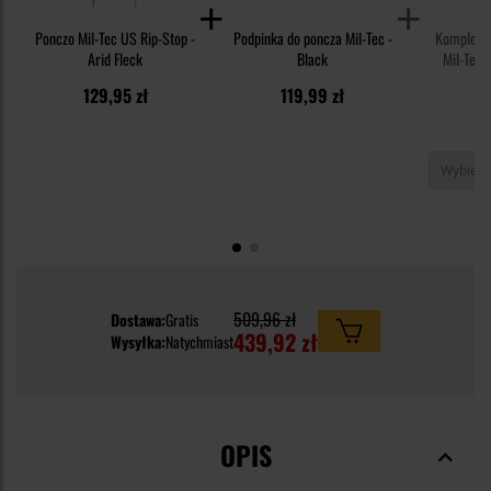
Ponczo Mil-Tec US Rip-Stop -
Podpinka do poncza Mil-Tec -
Komplet p
Arid Fleck
Black
Mil-Tec 
129,95 zł
119,99 zł
8
509,96 zł
Dostawa:
Gratis
439,92 zł
Wysyłka:
Natychmiast
OPIS