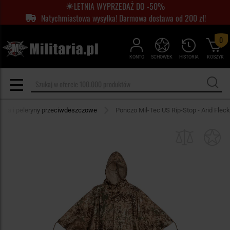
LETNIA WYPRZEDAŻ DO -50%
Natychmiastowa wysyłka! Darmowa dostawa od 200 zł!
0
KONTO
SCHOWEK
HISTORIA
KOSZYK
cza i peleryny przeciwdeszczowe
Ponczo Mil-Tec US Rip-Stop - Arid Fleck