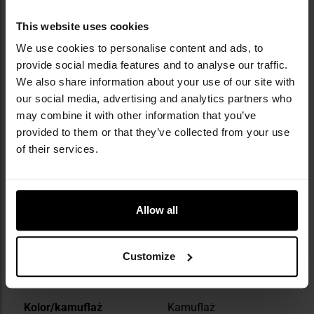
sprzętu outdoorowego i taktycznego.
Korzystając z doświadczenia w pracy z
This website uses cookies
nadwyżkami wojskowymi i jednocześnie
rozwijając własne, nowoczesne rozwiązania -
We use cookies to personalise content and ads, to
jak linia cywilnych kamuflaży Phantomleaf® -
provide social media features and to analyse our traffic.
firma zyskała renomę producenta wysokiej
We also share information about your use of our site with
jakości sprzętu w atrakcyjnej cenie. Marka dba
our social media, advertising and analytics partners who
o etyczne standardy w krajach produkcji,
may combine it with other information that you’ve
aktywnie wspierając inicjatywę "Social Fair".
provided to them or that they’ve collected from your use
Ciekawostką jest oferta replik historycznych
of their services.
mundurów i wyposażenia wojskowego,
cieszących się uznaniem wśród kolekcjonerów i
rekonstruktorów.
Allow all
DANE TECHNICZNE
Customize
Więcej
Kolor/kamuflaż
Kamuflaż