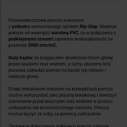
Przeciwdeszczowe ponczo wykonane
z
poliestru
wzmocnionego splotem
Rip-Stop
. Materiał
pokryto od wewnątrz
warstwą PVC
, co w połączeniu z
podklejonymi szwami
zapewnia wodoodporność na
poziomie
5000 mm/m2.
Duży kaptur
ze ściągaczem skutecznie chroni głowę
przed opadami oraz wiatrem, a luźny, obszerny krój
pozwala zakładać ponczo na każdy typ odzieży i
nakrycie głowy.
Dzięki metalowym otworom na krawędziach ponczo
można wykorzystać jako płachtę biwakową i stworzyć
schronienie przed deszczem oraz wiatrem w postaci
zadaszenia lub prowizorycznego namiotu. Poncza
można łączyć ze sobą za pomocą zatrzasków.
Złożone w dołączonym pokrowcu ponczo zajmuje