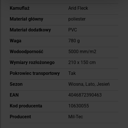
informacji
Kamuflaż
Arid Fleck
Materiał główny
poliester
Materiał dodatkowy
PVC
Waga
780 g
Wodoodporność
5000 mm/m2
Wymiary rozłożonego
210 x 150 cm
Pokrowiec transportowy
Tak
Sezon
Wiosna, Lato, Jesień
EAN
4046872390463
Kod producenta
10630055
Producent
Mil-Tec