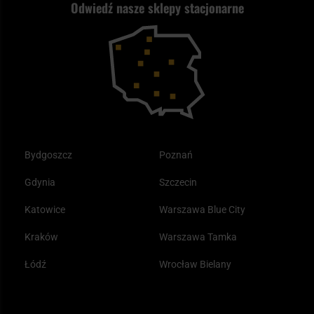
Odwiedź nasze sklepy stacjonarne
Samoobrona
Kupony i kody rabatowe
Reklamacje i gwarancja
Bushcraft - co to jest i jak zacząć?
Outdoor
Tax Free
Plecak ewakuacyjny preppersa
Odzież
Bydgoszcz
Poznań
Gdynia
Szczecin
Katowice
Warszawa Blue City
Kraków
Warszawa Tamka
Łódź
Wrocław Bielany