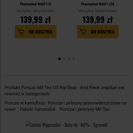
Phantomleaf WASP I Z2
Phantomleaf WASP I Z3A
Wysyłka: Natychmiast
Wysyłka: Natychmiast
139,99 zł
139,99 zł
DO KOSZYKA
DO KOSZYKA
Produkt Ponczo Mil-Tec US Rip-Stop - Arid Fleck znajduje się
również w kategoriach:
Poncza w kamuflażu
Poncza i peleryny przeciwdeszczowe na
rower
Pałatki harcerskie
Poncza i peleryny Mil-Tec