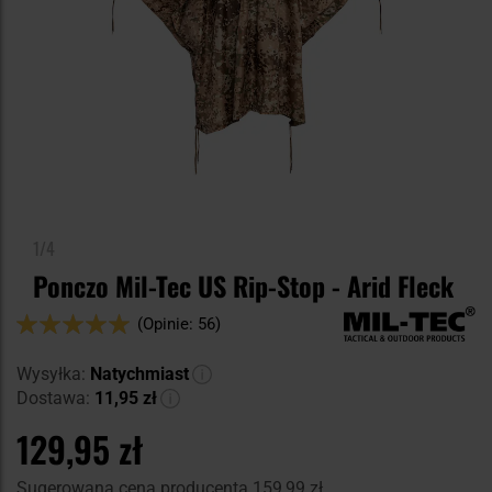
1/4
Ponczo Mil-Tec US Rip-Stop - Arid Fleck
Ocena:
(Opinie: 56)
98
100
% of
Wysyłka:
Natychmiast
Dostawa:
11,95 zł
129,95 zł
Sugerowana cena producenta
159,99 zł