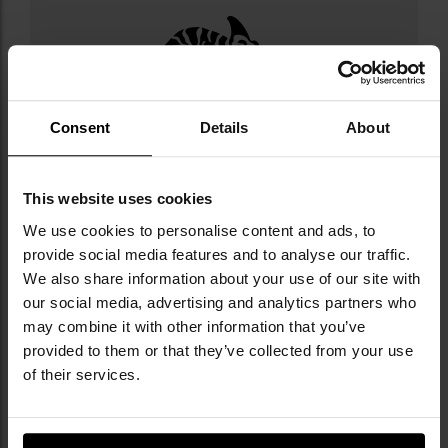
Militaria.pl jest oficjalnym dystrybutorem
Consent
Details
About
marki Helikon-Tex.
Helikon-Tex to polska firma założona w 1983
This website uses cookies
roku, specjalizująca się w produkcji odzieży
taktycznej, militarnej i outdoorowej. Oferuje
We use cookies to personalise content and ads, to
szeroką gamę produktów, takich jak odzież,
provide social media features and to analyse our traffic.
plecaki, torby i akcesoria taktyczne, które
We also share information about your use of our site with
zdobyły uznanie zarówno wśród służb
our social media, advertising and analytics partners who
mundurowych, jak i pasjonatów outdooru. W jej
may combine it with other information that you’ve
ofercie wyróżniają się linie takie jak: Bushcraft -
provided to them or that they’ve collected from your use
dedykowana miłośnikom survivalu, Law
of their services.
Enforcement - zaprojektowana z myślą o
służbach mundurowych, oraz Range -
stworzona dla strzelców. Helikon-Tex korzysta z