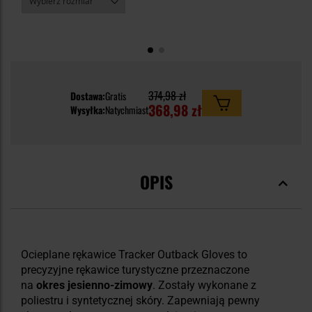
374,98 zł
Dostawa:
Gratis
368,98 zł
Wysyłka:
Natychmiast
OPIS
Ocieplane rękawice Tracker Outback Gloves to
precyzyjne rękawice turystyczne przeznaczone
na
okres jesienno-zimowy
. Zostały wykonane z
poliestru i syntetycznej skóry. Zapewniają pewny