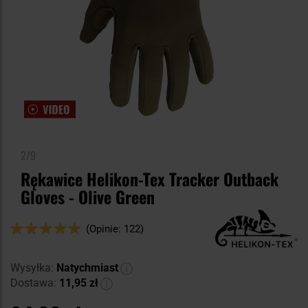
2/9
Rękawice Helikon-Tex Tracker Outback
Gloves - Olive Green
Ocena:
(Opinie: 122)
94
100
% of
Wysyłka:
Natychmiast
Dostawa:
11,95 zł