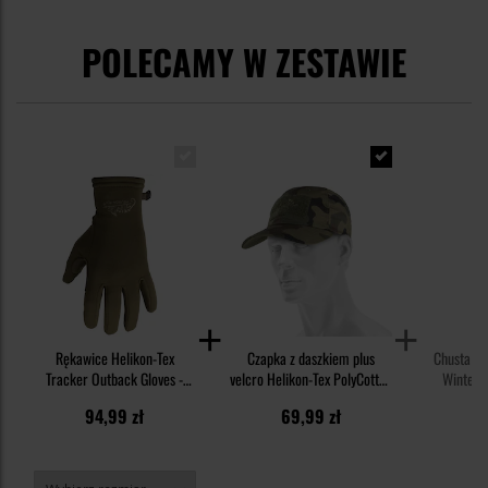
POLECAMY W ZESTAWIE
Rękawice Helikon-Tex
Czapka z daszkiem plus
Chusta o
Tracker Outback Gloves -
velcro Helikon-Tex PolyCotton
Winter 
Olive Green
Rip-Stop - wz.93 Pantera PL
94,99 zł
69,99 zł
2
Woodland