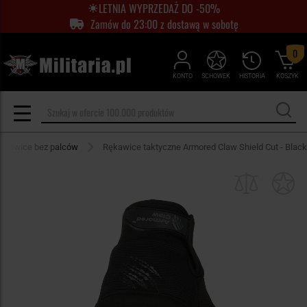
LETNIA WYPRZEDAŻ DO -50%
Zamów do 23:00 z dostawą w sobotę
0
KONTO
SCHOWEK
HISTORIA
KOSZYK
ękawice bez palców
Rękawice taktyczne Armored Claw Shield Cut - Black