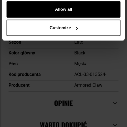
Materiał dodatkowy
Kevlar
Allow all
Materiał dodatkowy
Spandex
Materiał główny
skóra
Customize
syntetyczna
Sezon
Lato
Kolor główny
Black
Płeć
Męska
Kod producenta
ACL-33-013524-
Producent
Armored Claw
OPINIE
WARTO DOKUPIĆ