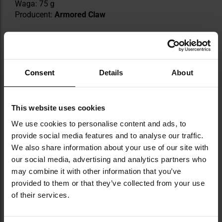
Waga: 75 g
Producent:
Armored Claw
DANE TECHNICZNE
Consent
Details
About
Więcej
Kolor/kamuflaż
Czarny
informacji
This website uses cookies
Ocieplenie
Nie
We use cookies to personalise content and ads, to
Obsługa ekranów
Tak
provide social media features and to analyse our traffic.
dotykowych
We also share information about your use of our site with
our social media, advertising and analytics partners who
Typ materiału
Syntetyczny
may combine it with other information that you’ve
Typ/przeznaczenie
Taktyczne
provided to them or that they’ve collected from your use
of their services.
Materiał dodatkowy
tworzywo
sztuczne