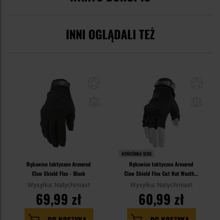
INNI OGLĄDALI TEŻ
KOŃCÓWKA SERII
Rękawice taktyczne Armored
Rękawice taktyczne Armored
Claw Shield Flex - Black
Claw Shield Flex Cut Hot Weather
- Black
Wysyłka: Natychmiast
Wysyłka: Natychmiast
69,99 zł
60,99 zł
DO KOSZYKA
DO KOSZYKA