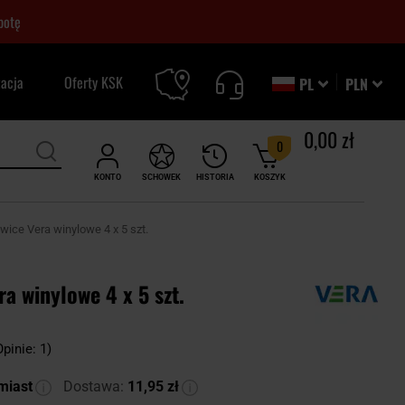
botę
zacja
Oferty KSK
PL
PLN
0,00 zł
0
KONTO
SCHOWEK
HISTORIA
KOSZYK
wice Vera winylowe 4 x 5 szt.
a winylowe 4 x 5 szt.
Opinie: 1)
miast
Dostawa:
11,95 zł