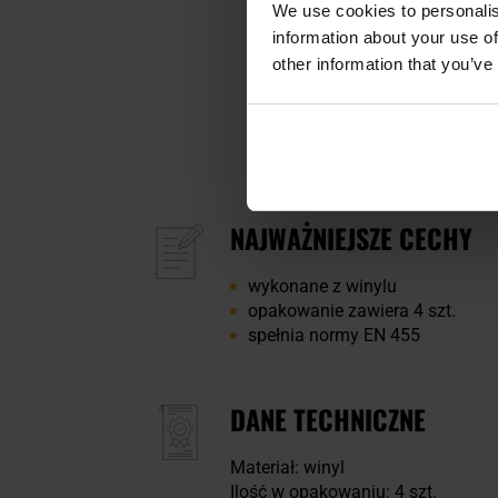
We use cookies to personalis
information about your use of
other information that you’ve
NAJWAŻNIEJSZE CECHY
wykonane z winylu
opakowanie zawiera 4 szt.
spełnia normy EN 455
DANE TECHNICZNE
Materiał: winyl
Ilość w opakowaniu: 4 szt.