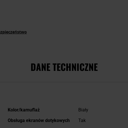
ezpieczeństwo
DANE TECHNICZNE
Więcej
Kolor/kamuflaż
Biały
informacji
Obsługa ekranów dotykowych
Tak