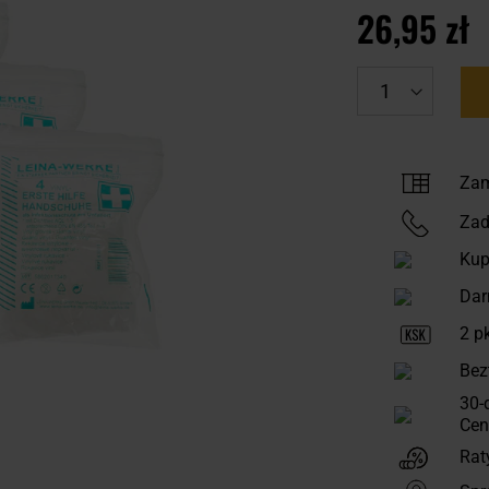
26,95 zł
Zam
Zad
Kup
Dar
2
pk
Bez
30-
Cen
Rat