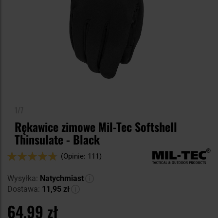
1/7
Rękawice zimowe Mil-Tec Softshell
Thinsulate - Black
Ocena:
(Opinie: 111)
94
100
% of
Wysyłka:
Natychmiast
Dostawa:
11,95 zł
64,99 zł