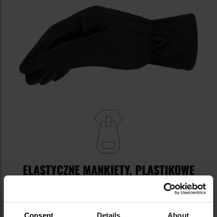
ELASTYCZNE MANKIETY, PLASTIKOWE
KLAMRY
Elastyczne mankiety
odpowiadają za dobre
dopasowanie rękawic do nadgarstków, zwiększając
Consent
Details
About