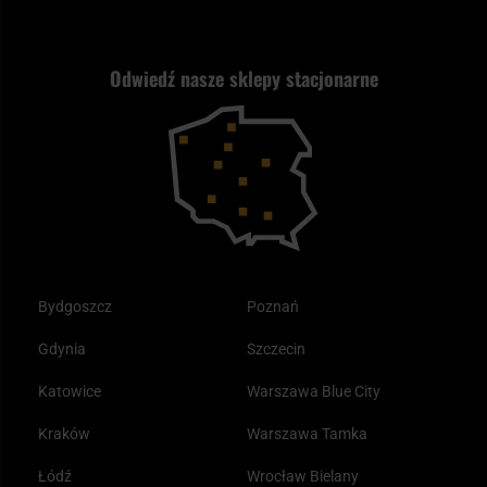
Wysyłka za granicę
Jak wybrać replikę ASG?
Strzelectwo
Nasz asortyment a prawo
Zwroty
ASG czy wiatrówka - co wybrać?
Odwiedź nasze sklepy stacjonarne
Samoobrona
Kupony i kody rabatowe
Reklamacje i gwarancja
Bushcraft - co to jest i jak zacząć?
Outdoor
Tax Free
Plecak ewakuacyjny preppersa
Odzież
Bydgoszcz
Poznań
Gdynia
Szczecin
Katowice
Warszawa Blue City
Kraków
Warszawa Tamka
Łódź
Wrocław Bielany