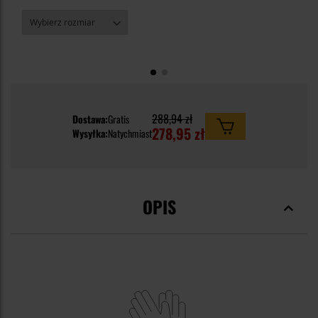
288,94 zł
Dostawa:
Gratis
278,95 zł
Wysyłka:
Natychmiast
OPIS