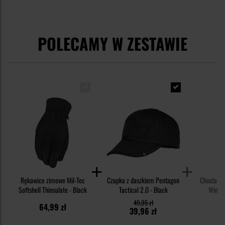
POLECAMY W ZESTAWIE
Rękawice zimowe Mil-Tec
Czapka z daszkiem Pentagon
Chusta o
Softshell Thinsulate - Black
Tactical 2.0 - Black
Winter
49,95 zł
64,99 zł
2
39,96 zł