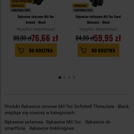
LETNIA WYPRZEDAŻ
WYPRZEDAŻ
WYPRZEDAŻ
KOŃCÓWKA SERII
KOŃCÓWKA SERII
Rękawice skórzane Mil-Tec
Rękawice taktyczne Mil-Tec Sand
Aramid - Black
Defender - Black
Wysyłka: Natychmiast
Wysyłka: Natychmiast
76,66 zł
59,95 zł
99,99 zł
84,99 zł
DO KOSZYKA
DO KOSZYKA
Produkt Rękawice zimowe Mil-Tec Softshell Thinsulate - Black
znajduje się również w kategoriach:
Rękawice polarowe
Rękawice Mil-Tec
Rękawice do
smartfona
Rękawice trekkingowe