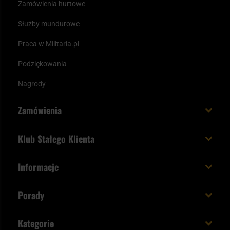
Zamówienia hurtowe
Służby mundurowe
Praca w Militaria.pl
Podziękowania
Nagrody
Zamówienia
Koszt i czas dostawy
Klub Stałego Klienta
Zamów do 23:00 - dostawa jutro!
Co zyskujesz z kontem KSK
Informacje
Paczka w weekend
Jak wykorzystać punkty KSK
Regulamin
Status zamówienia
Porady
Unboxing Militaria.pl
Cookies
Sposoby płatności
Polecane śpiwory na wiosnę
Logowanie
Kategorie
Polityka prywatności