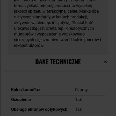
firma zyskała renomę producenta wysokiej
jakości sprzętu w atrakcyjnej cenie. Marka dba
o etyczne standardy w krajach produkcji,
aktywnie wspierając inicjatywę "Social Fair".
Ciekawostką jest oferta replik historycznych
mundurów i wyposażenia wojskowego,
cieszących się uznaniem wśród kolekcjonerów i
rekonstruktorów.
DANE TECHNICZNE
Więcej
Kolor/kamuflaż
Czarny
informacji
Ocieplenie
Tak
Obsługa ekranów dotykowych
Tak