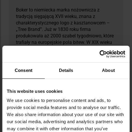
Boker to niemiecka marka nożownicza z
tradycją sięgającą XVII wieku, znana z
charakterystycznego logo z kasztanowcem –
„Tree Brand”. Już w 1830 roku firma
produkowała aż 2000 szabel tygodniowo, które
trafiały na europejskie pola bitew. W XIX wieku
rozszerzyła działalność na USA, Kanadę i
Meksyk, tworząc rozpoznawalne filie. Dziś
główna fabryka w Solingen specjalizuje się w
ręcznie wykonywanych nożach kolekcjonerskich
Consent
Details
About
i użytkowych, także ze stali odzyskanej z
historycznych obiektów, jak pancernik Tirpitz.
Marka oferuje cztery linie: Boker Manufaktur
This website uses cookies
Solingen, Boker Plus, Magnum i Arbolito.
Produkty Boker są cenione przez kolekcjonerów,
We use cookies to personalise content and ads, to
służby mundurowe i kucharzy na całym świecie.
provide social media features and to analyse our traffic.
We also share information about your use of our site with
our social media, advertising and analytics partners who
DANE TECHNICZNE
may combine it with other information that you’ve