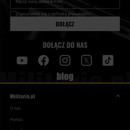
nasz
newsletter:
Zapoznałem się z
polityką prywatności
DOŁĄCZ
DOŁĄCZ DO NAS
y
f
i
t
tt
Blog
O nas
Pomoc