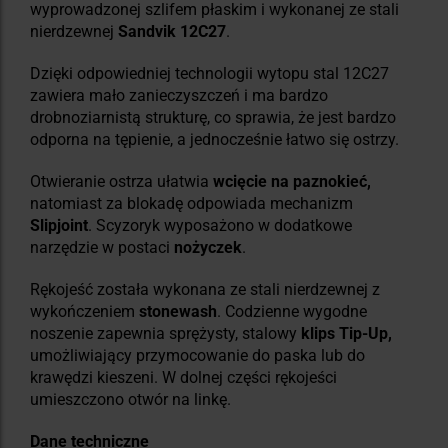
wyprowadzonej szlifem płaskim i wykonanej ze stali
nierdzewnej
Sandvik 12C27
.
Dzięki odpowiedniej technologii wytopu stal 12C27
zawiera mało zanieczyszczeń i ma bardzo
drobnoziarnistą strukturę, co sprawia, że jest bardzo
odporna na tępienie, a jednocześnie łatwo się ostrzy.
Otwieranie ostrza ułatwia
wcięcie na paznokieć,
natomiast za blokadę odpowiada mechanizm
Slipjoint
. Scyzoryk wyposażono w dodatkowe
narzędzie w postaci
nożyczek
.
Rękojeść została wykonana ze stali nierdzewnej z
wykończeniem
stonewash
. Codzienne wygodne
noszenie zapewnia sprężysty, stalowy
klips Tip-Up,
umożliwiający przymocowanie do paska lub do
krawędzi kieszeni. W dolnej części rękojeści
umieszczono otwór na linkę.
Dane techniczne