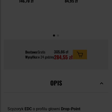
146,70 zł
84,95 zł
1
305,86 zł
Dostawa:
Gratis
284,55 zł
Wysyłka:
w 24 godziny
OPIS
Scyzoryk
EDC
o profilu głowni
Drop-Point