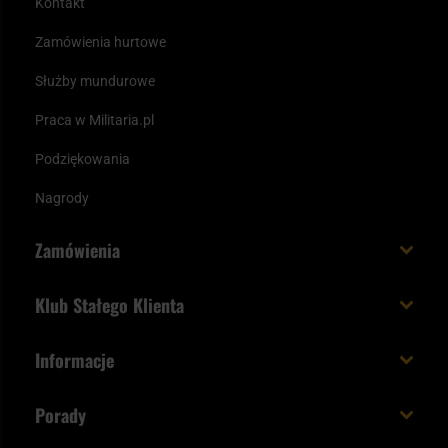
Kontakt
Zamówienia hurtowe
Służby mundurowe
Praca w Militaria.pl
Podziękowania
Nagrody
Zamówienia
Koszt i czas dostawy
Klub Stałego Klienta
Zamów do 23:00 - dostawa jutro!
Co zyskujesz z kontem KSK
Informacje
Paczka w weekend
Jak wykorzystać punkty KSK
Regulamin
Status zamówienia
Porady
Unboxing Militaria.pl
Cookies