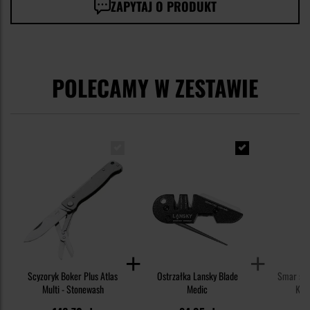
ZAPYTAJ O PRODUKT
POLECAMY W ZESTAWIE
Scyzoryk Boker Plus Atlas
Ostrzałka Lansky Blade
Smar syn
Multi - Stonewash
Medic
Knif