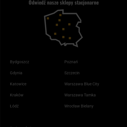
Odwiedź nasze sklepy stacjonarne
Samoobrona
Kupony i kody rabatowe
Reklamacje i gwarancja
Bushcraft - co to jest i jak zacząć?
Outdoor
Tax Free
Plecak ewakuacyjny preppersa
Odzież
Bydgoszcz
Poznań
Gdynia
Szczecin
Katowice
Warszawa Blue City
Kraków
Warszawa Tamka
Łódź
Wrocław Bielany