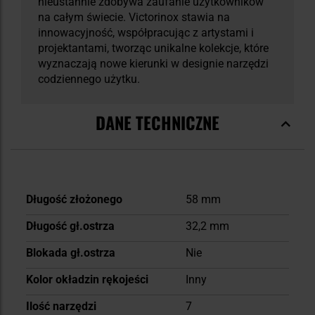
nieustannie zdobywa zaufanie użytkowników
na całym świecie. Victorinox stawia na
innowacyjność, współpracując z artystami i
projektantami, tworząc unikalne kolekcje, które
wyznaczają nowe kierunki w designie narzędzi
codziennego użytku.
DANE TECHNICZNE
Więcej
Długość złożonego
58 mm
informacji
Długość gł.ostrza
32,2 mm
Blokada gł.ostrza
Nie
Kolor okładzin rękojeści
Inny
Ilość narzędzi
7