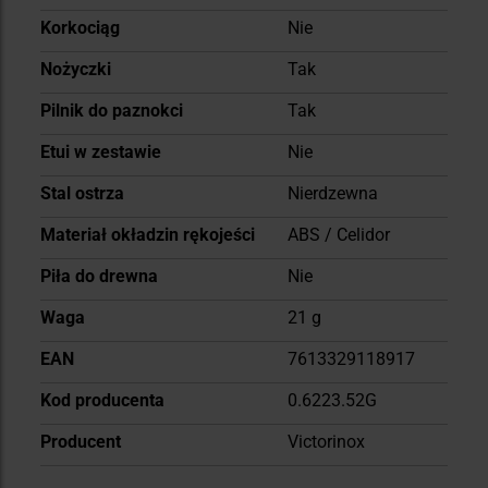
Korkociąg
Nie
Nożyczki
Tak
Pilnik do paznokci
Tak
Etui w zestawie
Nie
Stal ostrza
Nierdzewna
Materiał okładzin rękojeści
ABS / Celidor
Piła do drewna
Nie
Waga
21 g
EAN
7613329118917
Kod producenta
0.6223.52G
Producent
Victorinox