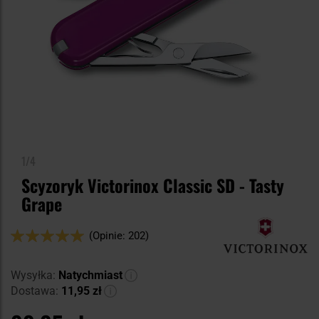
1/4
Scyzoryk Victorinox Classic SD - Tasty
Grape
Ocena:
(Opinie: 202)
100
100
% of
Wysyłka:
Natychmiast
Dostawa:
11,95 zł