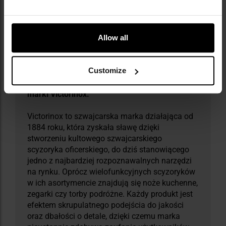
Allow all
Customize
Militaria.pl jest autoryzowanym dealerem
marki Victorinox.
Victorinox to szwajcarska marka działająca od
1884 roku, która zyskała sławę dzięki
stworzeniu kultowego szwajcarskiego
scyzoryka oficerskiego, do dziś stanowiącego
jedno z najbardziej rozpoznawalnych narzędzi
na rynku. Oprócz wielofunkcyjnych scyzoryków
w ich asortymencie znajdują się noże kuchenne,
zegarki czy torby podróżne. Każdy produkt jest
efektem skrupulatnego podejścia do jakości
oraz dbałości o detale, dzięki czemu marka