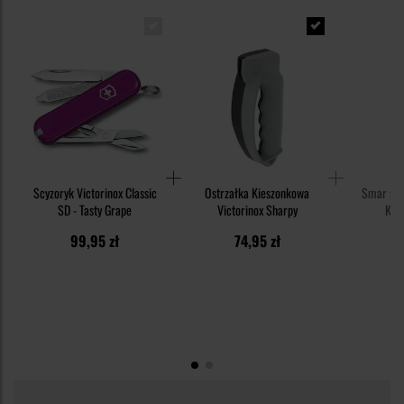
Scyzoryk Victorinox Classic
Ostrzałka Kieszonkowa
Smar syn
SD - Tasty Grape
Victorinox Sharpy
Knif
99,95 zł
74,95 zł
1