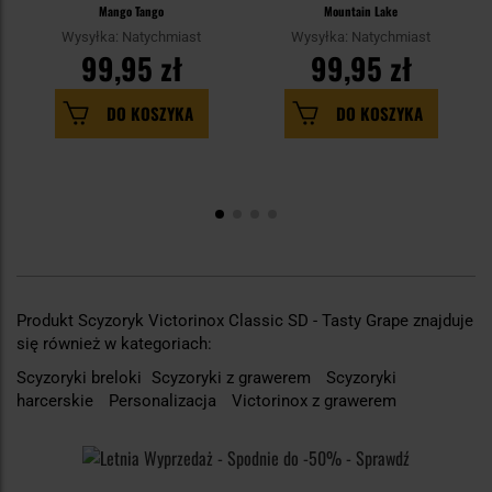
Mango Tango
Mountain Lake
Wysyłka: Natychmiast
Wysyłka: Natychmiast
99,95 zł
99,95 zł
DO KOSZYKA
DO KOSZYKA
Produkt Scyzoryk Victorinox Classic SD - Tasty Grape znajduje
się również w kategoriach:
Scyzoryki breloki
Scyzoryki z grawerem
Scyzoryki
harcerskie
Personalizacja
Victorinox z grawerem