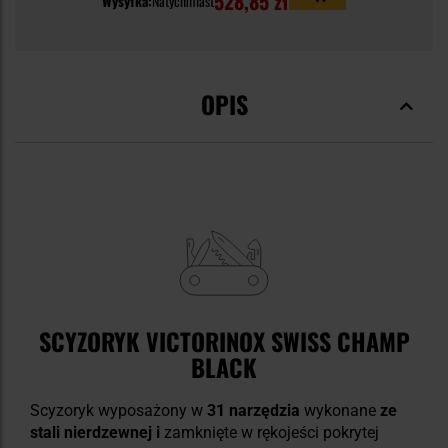
528,85 zł
Wysyłka:
Natychmiast
OPIS
SCYZORYK VICTORINOX SWISS CHAMP
BLACK
Scyzoryk wyposażony w
31 narzędzia
wykonane
ze
stali nierdzewnej i
zamknięte w rękojeści pokrytej