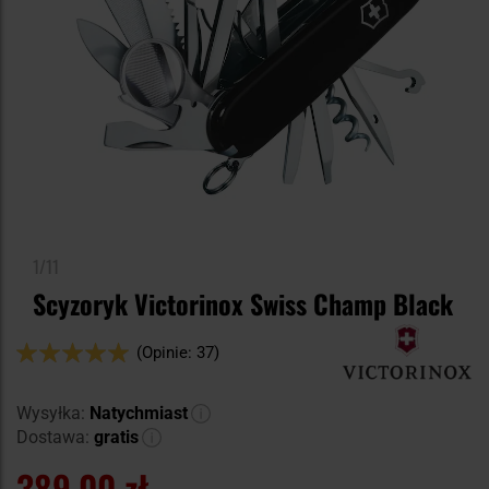
1/11
Scyzoryk Victorinox Swiss Champ Black
Ocena:
(Opinie: 37)
100
100
% of
Wysyłka:
Natychmiast
Dostawa:
gratis
389,00 zł