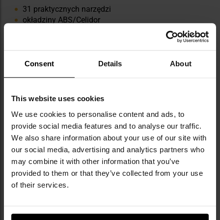
31 praktycznych narzędzi
okładziny ABS/Celidor
Consent
Details
About
This website uses cookies
DANE TECHNICZNE
We use cookies to personalise content and ads, to
provide social media features and to analyse our traffic.
Kolor: Black
We also share information about your use of our site with
Okładziny: ABS/Celidor
our social media, advertising and analytics partners who
Wysokość: 33 mm
may combine it with other information that you’ve
Długość: 91 mm
provided to them or that they’ve collected from your use
Szerokość: 26 mm
of their services.
Waga: 185 g
Producent:
Victorinox, Szwajcaria