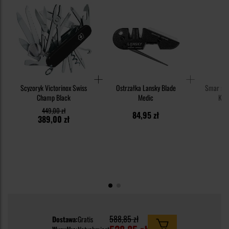
Scyzoryk Victorinox Swiss
Ostrzałka Lansky Blade
Smar syn
Champ Black
Medic
Knif
449,00 zł
84,95 zł
1
389,00 zł
588,85 zł
Dostawa:
Gratis