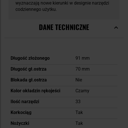
wyznaczają nowe kierunki w designie narzędzi
codziennego użytku.
DANE TECHNICZNE
Więcej
Długość złożonego
91 mm
informacji
Długość gł.ostrza
70 mm
Blokada gł.ostrza
Nie
Kolor okładzin rękojeści
Czarny
Ilość narzędzi
33
Korkociąg
Tak
Nożyczki
Tak