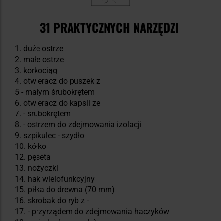
31 PRAKTYCZNYCH NARZĘDZI
1. duże ostrze
2. małe ostrze
3. korkociąg
4. otwieracz do puszek z
5 - małym śrubokrętem
6. otwieracz do kapsli ze
7. - śrubokrętem
8. - ostrzem do zdejmowania izolacji
9. szpikulec - szydło
10. kółko
12. pęseta
13. nożyczki
14. hak wielofunkcyjny
15. piłka do drewna (70 mm)
16. skrobak do ryb z -
17. - przyrządem do zdejmowania haczyków