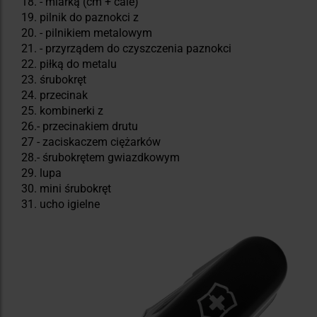
18. - miarką (cm + cale)
19. pilnik do paznokci z
20. - pilnikiem metalowym
21. - przyrządem do czyszczenia paznokci
22. piłką do metalu
23. śrubokręt
24. przecinak
25. kombinerki z
26.- przecinakiem drutu
27 - zaciskaczem ciężarków
28.- śrubokrętem gwiazdkowym
29. lupa
30. mini śrubokręt
31. ucho igielne