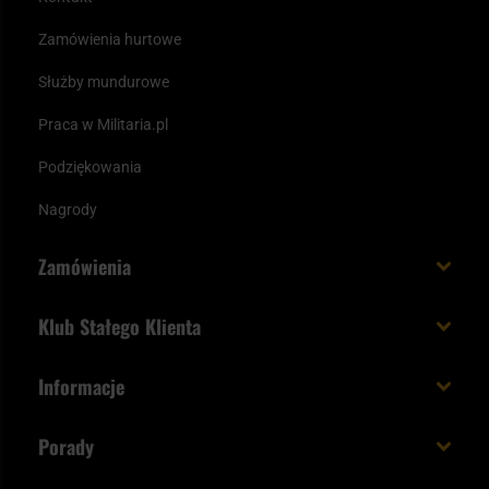
Zamówienia hurtowe
Służby mundurowe
Praca w Militaria.pl
Podziękowania
Nagrody
Zamówienia
Koszt i czas dostawy
Klub Stałego Klienta
Zamów do 23:00 - dostawa jutro!
Co zyskujesz z kontem KSK
Informacje
Paczka w weekend
Jak wykorzystać punkty KSK
Regulamin
Status zamówienia
Porady
Unboxing Militaria.pl
Cookies
Sposoby płatności