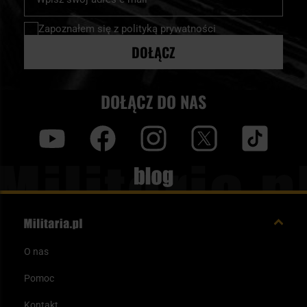
nasz
newsletter:
Zapoznałem się z
polityką prywatności
DOŁĄCZ
DOŁĄCZ DO NAS
y
f
i
t
tt
Blog
O nas
Pomoc
Kontakt