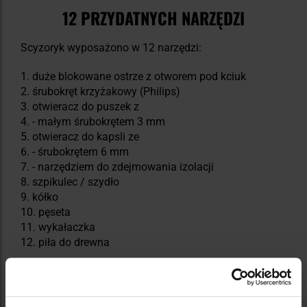
12 PRZYDATNYCH NARZĘDZI
Scyzoryk wyposażono w 12 narzędzi:
1. duże blokowane ostrze z otworem pod kciuk
2. śrubokręt krzyżakowy (Philips)
3. otwieracz do puszek z
4. - małym śrubokrętem 3 mm
5. otwieracz do kapsli ze
6. - śrubokrętem 6 mm
7. - narzędziem do zdejmowania izolacji
8. szpikulec / szydło
9. kółko
10. pęseta
11. wykałaczka
12. piła do drewna