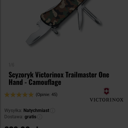
1/6
Scyzoryk Victorinox Trailmaster One
Hand - Camouflage
Ocena:
(Opinie: 45)
100
100
% of
Wysyłka:
Natychmiast
Dostawa:
gratis