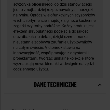
scyzoryka oficerskiego, do dziś stanowiącego
jedno z najbardziej rozpoznawalnych narzędzi
na rynku. Oprócz wielofunkcyjnych scyzoryków
w ich asortymencie znajdują się noże kuchenne,
zegarki czy torby podróżne. Każdy produkt jest
efektem skrupulatnego podejścia do jakości
oraz dbałości o detale, dzięki czemu marka
nieustannie zdobywa zaufanie użytkowników
na całym świecie. Victorinox stawia na
innowacyjność, współpracując z artystami i
projektantami, tworząc unikalne kolekcje, które
wyznaczają nowe kierunki w designie narzędzi
codziennego użytku.
DANE TECHNICZNE
Więcej