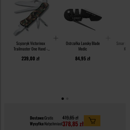
Scyzoryk Victorinox
Ostrzałka Lansky Blade
Smar syn
Trailmaster One Hand -
Medic
Knif
Camouflage
239,00 zł
84,95 zł
1
419,85 zł
Dostawa:
Gratis
378,85 zł
Wysyłka:
Natychmiast