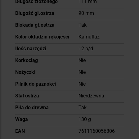
Długość złożonego
111 mm
informacji
Długość gł.ostrza
90 mm
Blokada gł.ostrza
Tak
Kolor okładzin rękojeści
Kamuflaż
Ilość narzędzi
12 b/d
Korkociąg
Nie
Nożyczki
Nie
Pilnik do paznokci
Nie
Stal ostrza
Nierdzewna
Piła do drewna
Tak
Waga
130 g
EAN
7611160056306