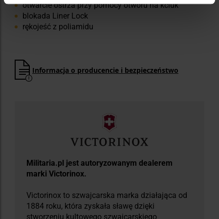
otwarcie ostrza przy pomocy otworu na kciuk
blokada Liner Lock
rękojeść z poliamidu
Informacja o producencie i bezpieczeństwo
Militaria.pl jest autoryzowanym dealerem
marki Victorinox.
Victorinox to szwajcarska marka działająca od
1884 roku, która zyskała sławę dzięki
stworzeniu kultowego szwajcarskiego