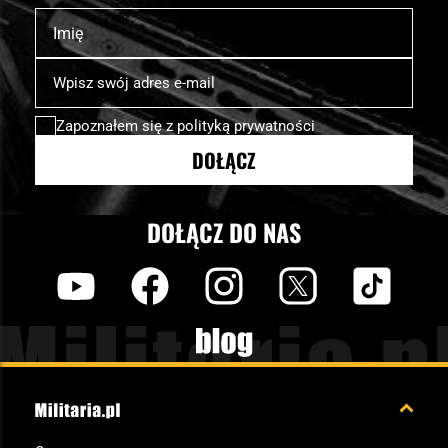
Imię
Subskrybuj
nasz
newsletter:
Zapoznałem się z
polityką prywatności
DOŁĄCZ
DOŁĄCZ DO NAS
y
f
i
t
tt
Blog