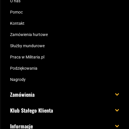
O nas
Pomoc
Kontakt
Zamówienia hurtowe
Służby mundurowe
Praca w Militaria.pl
Podziękowania
Nagrody
Zamówienia
Koszt i czas dostawy
Klub Stałego Klienta
Zamów do 23:00 - dostawa jutro!
Co zyskujesz z kontem KSK
Informacje