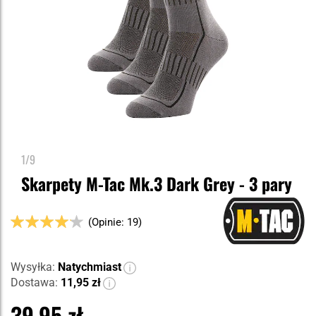
1/9
Skarpety M-Tac Mk.3 Dark Grey - 3 pary
Ocena:
(Opinie: 19)
82
100
% of
Wysyłka:
Natychmiast
Dostawa:
11,95 zł
39,95 zł