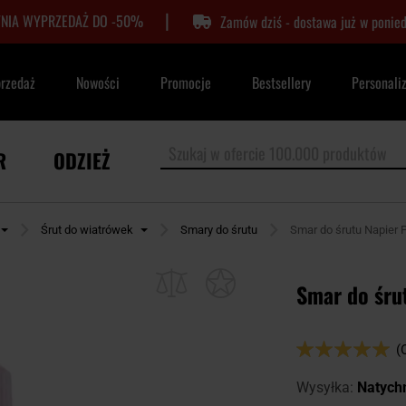
|
TNIA WYPRZEDAŻ DO -50%
Zamów dziś - dostawa już w ponied
przedaż
Nowości
Promocje
Bestsellery
Personali
R
ODZIEŻ
Śrut do wiatrówek
Smary do śrutu
Smar do śrutu Napier 
Smar do śru
Ocena:
(
98
100
% of
Wysyłka:
Natych