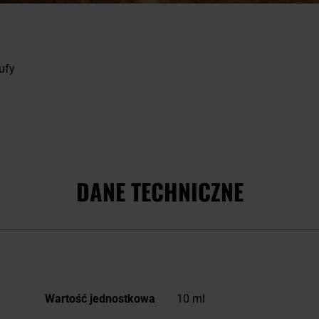
ufy
DANE TECHNICZNE
Więcej
Wartość jednostkowa
10 ml
informacji