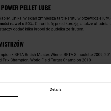
 POWER PELLET LUBE
apier. Unikalny skład zmniejsza tarcie śrutu w przewodzie lufy,
lności nawet o 50%.
Chroni lufę przed korozją, a także utrudnia 
tarczy dodać kilka kropel do pudełka ze śrutem.
MISTRZÓW
ion / BFTA British Master, Winner BFTA Silhoulette 2009, 20
Prix Champion, World Field Target Champion 2010
mpion 2004
mpionships 2004
mpion 2010
lassic 2010, BFTA Grand Prix Series Champion 2010
Details