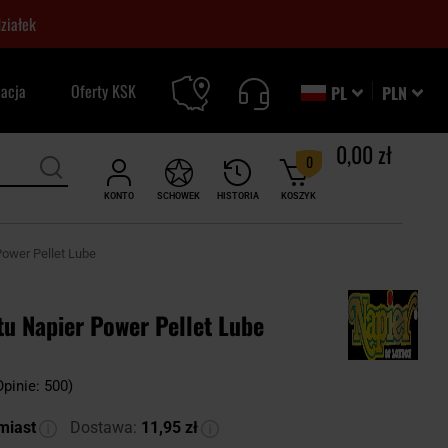
ziałek
zacja
Oferty KSK
PL
PLN
0,00 zł
0
KONTO
SCHOWEK
HISTORIA
KOSZYK
Power Pellet Lube
tu Napier Power Pellet Lube
Opinie: 500)
miast
Dostawa:
11,95 zł