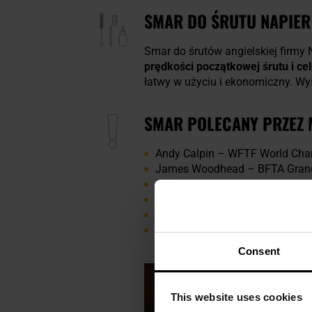
SMAR DO ŚRUTU NAPIER
Smar do śrutów angielskiej firmy N
prędkości początkowej śrutu i ce
łatwy w użyciu i ekonomiczny. Wys
SMAR POLECANY PRZEZ 
Andy Calpin – WFTF World Champ
James Woodhead – BFTA Grand 
Daniel Eley – WFTF World Cha
Dave Harrison – European Cha
Mark Wall - WHFTA World Cha
John Costello - Winner NEFTA C
Consent
This website uses cookies