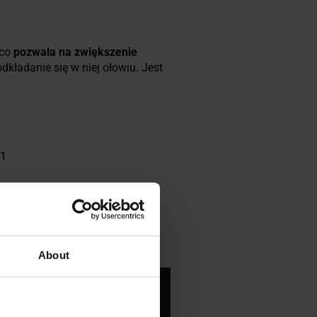
 co
pozwala na zwiększenie
odkładanie się w niej ołowiu. Jest
11
About