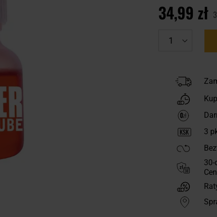
34,99 zł
3
Zam
Kup
Dar
3
pk
Bez
30-
Cen
Rat
Spr