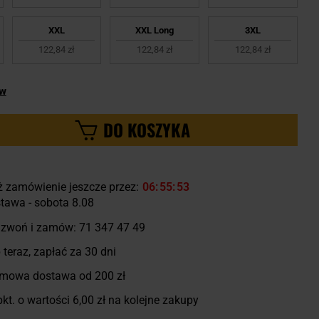
XXL
XXL Long
3XL
122,84 zł
122,84 zł
122,84 zł
ów
DO KOSZYKA
ż zamówienie jeszcze przez:
06
55
53
tawa - sobota 8.08
zwoń i zamów:
71 347 47 49
 teraz, zapłać za 30 dni
mowa dostawa od 200 zł
kt. o wartości
6,00 zł
na kolejne zakupy