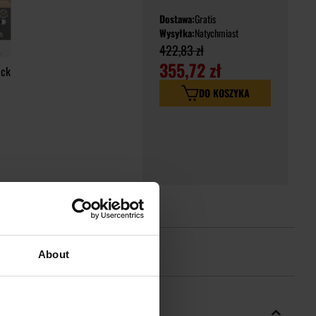
Dostawa:
Gratis
Wysyłka:
Natychmiast
422,83 zł
355,72 zł
ack
DO KOSZYKA
About