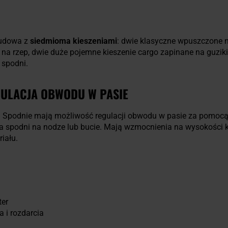
budowa z
siedmioma kieszeniami
: dwie klasyczne wpuszczone 
e na rzep, dwie duże pojemne kieszenie cargo zapinane na guzik
 spodni.
EGULACJA OBWODU W PASIE
.
Spodnie mają możliwość regulacji obwodu w pasie za pomocą
a spodni na nodze lub bucie. Mają wzmocnienia na wysokości 
iału.
ter
 i rozdarcia