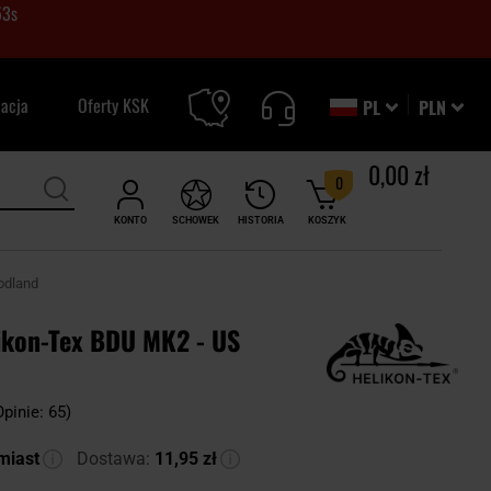
52
s
zacja
Oferty KSK
PL
PLN
0,00 zł
0
KONTO
SCHOWEK
HISTORIA
KOSZYK
odland
ikon-Tex BDU MK2 - US
Opinie: 65)
miast
Dostawa:
11,95 zł