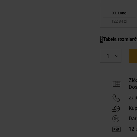
XL Long
122,84 zł
Tabela rozmiar
Złó
Dos
Zad
Kup
Dar
12
p