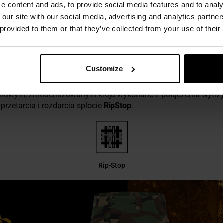
e content and ads, to provide social media features and to analy
 our site with our social media, advertising and analytics partn
 provided to them or that they’ve collected from your use of their
BDU MK2 - US WOODLAND
Customize
owym, zmodernizowanym kroju wykonane z połączenia wytrzyma
zetarcia i rozdarcia splocie
RipStop
.
Rip-Stop