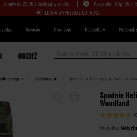
|
Zamów do 23:00 z dostawą w sobotę
08
g
55
m
LETNIA WYPRZEDAŻ DO -50%
przedaż
Nowości
Promocje
Bestsellery
Personali
R
ODZIEŻ
edług kroju
Spodnie BDU
Spodnie Helikon-Tex BDU MK2 - US Wo
Spodnie Hel
Woodland
Ocena:
(
92
100
% of
Wysyłka:
Natych