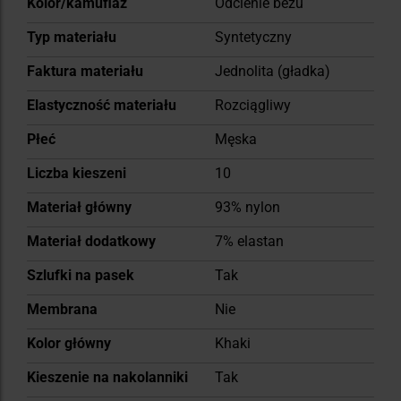
Kolor/kamuflaż
Odcienie beżu
Typ materiału
Syntetyczny
Faktura materiału
Jednolita (gładka)
Elastyczność materiału
Rozciągliwy
Płeć
Męska
Liczba kieszeni
10
Materiał główny
93% nylon
Materiał dodatkowy
7% elastan
Szlufki na pasek
Tak
Membrana
Nie
Kolor główny
Khaki
Kieszenie na nakolanniki
Tak