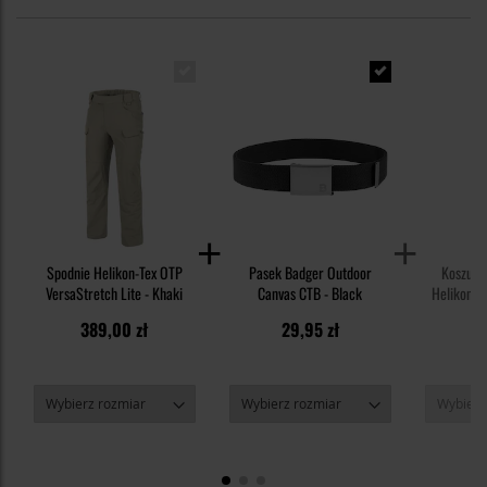
Spodnie Helikon-Tex OTP
Pasek Badger Outdoor
Koszulk
VersaStretch Lite - Khaki
Canvas CTB - Black
Helikon-Te
TopC
389,00 zł
29,95 zł
9