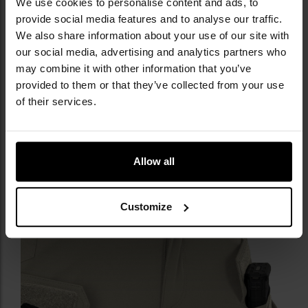
We use cookies to personalise content and ads, to
taśma
poprawiająca dopasowanie spodni do
provide social media features and to analyse our traffic.
indywidualnych cech sylwetki. Dwie przednie szlufki
We also share information about your use of our site with
na pas w dolnej części wyposażone są w dodatkowe
our social media, advertising and analytics partners who
pętle, umożliwiające podczepienie np. karabińczyka.
may combine it with other information that you’ve
provided to them or that they’ve collected from your use
of their services.
Allow all
Customize