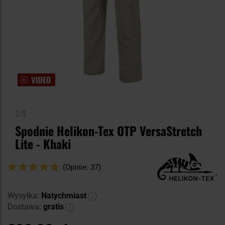
2/8
Spodnie Helikon-Tex OTP VersaStretch
Lite - Khaki
Ocena:
(Opinie: 37)
98
100
% of
Wysyłka:
Natychmiast
Dostawa:
gratis