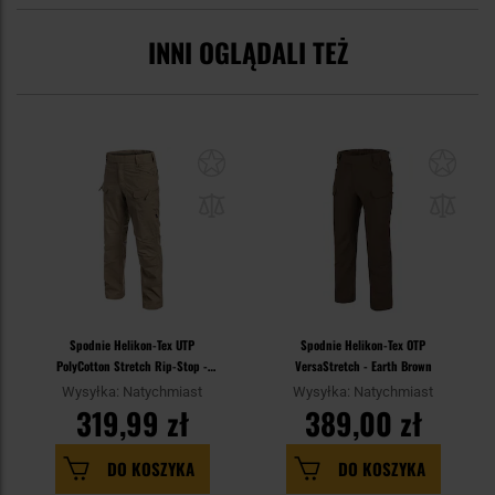
INNI OGLĄDALI TEŻ
Spodnie Helikon-Tex UTP
Spodnie Helikon-Tex OTP
PolyCotton Stretch Rip-Stop -
VersaStretch - Earth Brown
Khaki
Wysyłka: Natychmiast
Wysyłka: Natychmiast
319,99 zł
389,00 zł
DO KOSZYKA
DO KOSZYKA