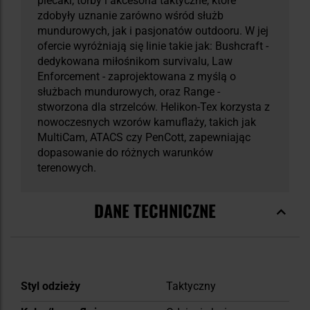
plecaki, torby i akcesoria taktyczne, które
zdobyły uznanie zarówno wśród służb
mundurowych, jak i pasjonatów outdooru. W jej
ofercie wyróżniają się linie takie jak: Bushcraft -
dedykowana miłośnikom survivalu, Law
Enforcement - zaprojektowana z myślą o
służbach mundurowych, oraz Range -
stworzona dla strzelców. Helikon-Tex korzysta z
nowoczesnych wzorów kamuflaży, takich jak
MultiCam, ATACS czy PenCott, zapewniając
dopasowanie do różnych warunków
terenowych.
DANE TECHNICZNE
Więcej
Styl odzieży
Taktyczny
informacji