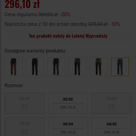
296,10 zł
Cena regularna
369,00 zł
-20%
Najniższa cena z 30 dni przed obniżką
329,00 zł
-10%
Ten produkt należy do Letniej Wyprzedaży
Dostępne warianty produktu:
Rozmiar:
30/34
32/34
32/32
296,10 zł
33/32
33/34
34/32
296,10 zł
296,10 zł