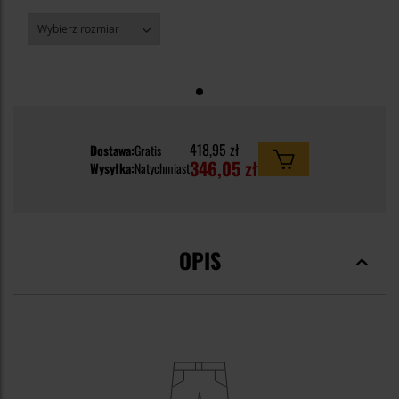
418,95 zł
Dostawa:
Gratis
346,05 zł
Wysyłka:
Natychmiast
OPIS