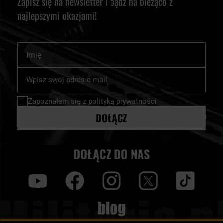
Zapisz się na newsletter i bądź na bieżąco z
najlepszymi okazjami!
Imię
Subskrybuj
nasz
newsletter:
Zapoznałem się z
polityką prywatności
DOŁĄCZ
DOŁĄCZ DO NAS
y
f
i
t
tt
Blog