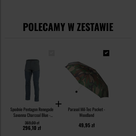
POLECAMY W ZESTAWIE
Spodnie Pentagon Renegade
Parasol Mil-Tec Pocket -
Savanna Charcoal Blue -
Woodland
impregnowane
369,00 zł
49,95 zł
296,10 zł