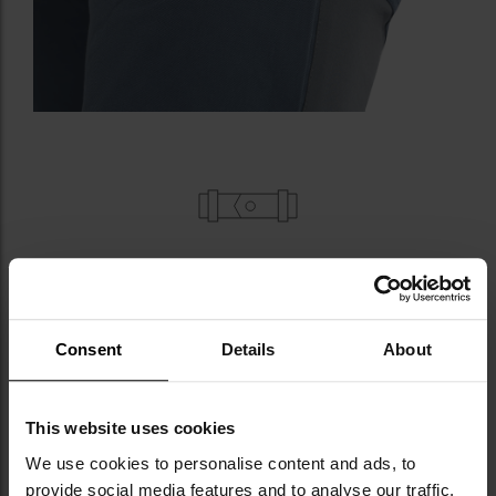
ZAMEK YKK, SZEROKIE SZLUFKI, PĘTLE
Rozporek zamykany jest niezawodnym zamkiem
Consent
Details
About
błyskawicznym
japońskiej marki YKK
oraz guzikiem
jeansowym. Dwie przednie szlufki mają w dolnej
części dodatkowe
pętle
umożliwiające podczepienie
This website uses cookies
np. karabińczyka.
We use cookies to personalise content and ads, to
provide social media features and to analyse our traffic.