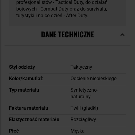
profesjonalistów - Tactical Duty, do działań
bojowych - Combat Duty oraz do survivalu,
turystyki i na co dzień - After Duty.
DANE TECHNICZNE
Więcej
Styl odzieży
Taktyczny
informacji
Kolor/kamuflaż
Odcienie niebieskiego
Typ materiału
Syntetyczno-
naturalny
Faktura materiału
Twill (gładki)
Elastyczność materiału
Rozciągliwy
Płeć
Męska