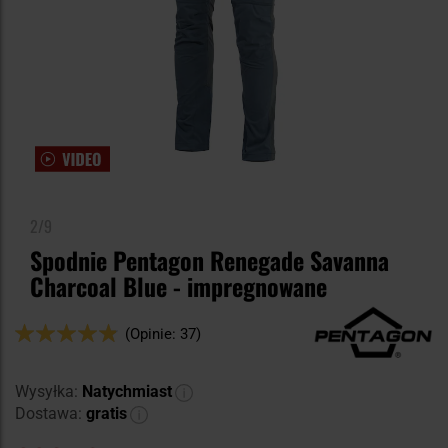
2/9
Spodnie Pentagon Renegade Savanna
Charcoal Blue - impregnowane
Ocena:
(Opinie: 37)
96
100
% of
Wysyłka:
Natychmiast
Dostawa:
gratis