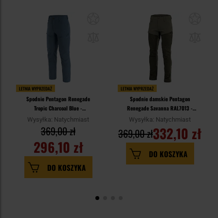
LETNIA WYPRZEDAŻ
LETNIA WYPRZEDAŻ
Spodnie Pentagon Renegade
Spodnie damskie Pentagon
Tropic Charcoal Blue -
Renegade Savanna RAL7013 -
impregnowane
impregnowane
Wysyłka: Natychmiast
Wysyłka: Natychmiast
369,00 zł
332,10 zł
369,00 zł
296,10 zł
DO KOSZYKA
DO KOSZYKA