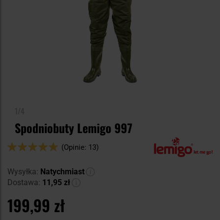
1/4
Spodniobuty Lemigo 997
Ocena:
(Opinie: 13)
100
100
% of
Wysyłka:
Natychmiast
Dostawa:
11,95 zł
199,99 zł