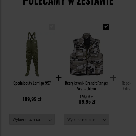
POLECAMY W ZESTAWIE
Spodniobuty Lemigo 997
Bezrękawnik Brandit Ranger
Repelent
Vest - Urban
Extra S
DE
179,99 zł
199,99 zł
3
119,95 zł