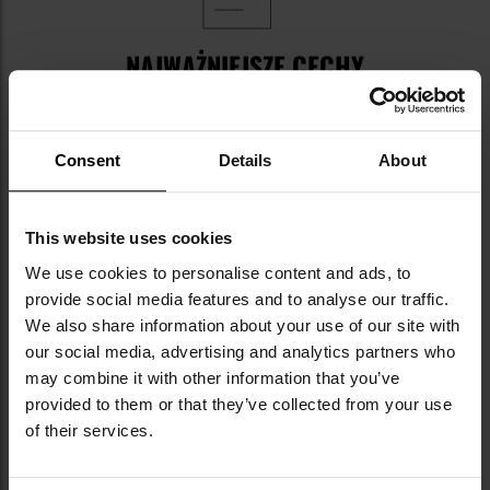
NAJWAŻNIEJSZE CECHY
wykonanie z tworzywa PVC i nylonu
wodoodporność
Consent
Details
About
antypoślizgowa podeszwa
wyraźnie zaznaczony bieżnik
regulowane szelki i ściągacz
pojemna kieszeń
This website uses cookies
dwa D-Ringi na wysokości bioder
We use cookies to personalise content and ads, to
provide social media features and to analyse our traffic.
We also share information about your use of our site with
our social media, advertising and analytics partners who
may combine it with other information that you’ve
provided to them or that they’ve collected from your use
of their services.
DANE TECHNICZNE