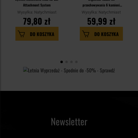
Attachment System
przechowywania 6 kamieni
ostrzących
Wysyłka: Natychmiast
Wysyłka: Natychmiast
79,80 zł
59,99 zł
DO KOSZYKA
DO KOSZYKA
Newsletter