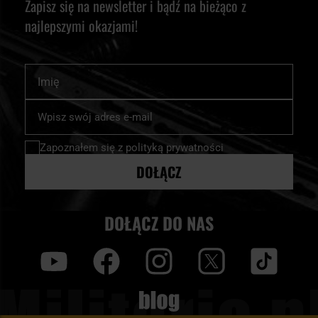
Zapisz się na newsletter i bądź na bieżąco z
najlepszymi okazjami!
Imię
Subskrybuj
nasz
newsletter:
Zapoznałem się z
polityką prywatności
DOŁĄCZ
DOŁĄCZ DO NAS
y
f
i
t
tt
Blog