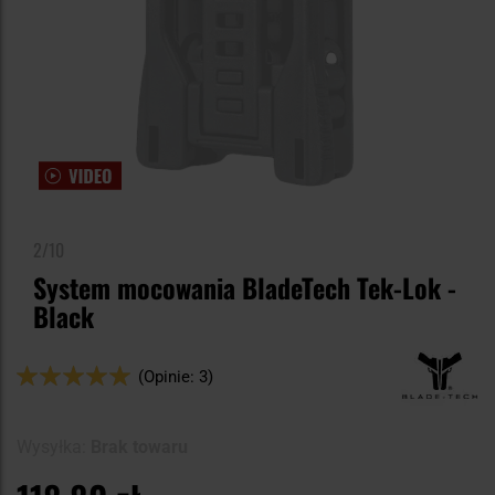
2/10
System mocowania BladeTech Tek-Lok -
Black
Ocena:
(Opinie: 3)
100
100
% of
Wysyłka:
Brak towaru