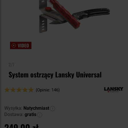
2/7
System ostrzący Lansky Universal
Ocena:
(Opinie: 146)
98
100
% of
Wysyłka:
Natychmiast
Dostawa:
gratis
249,00 zł