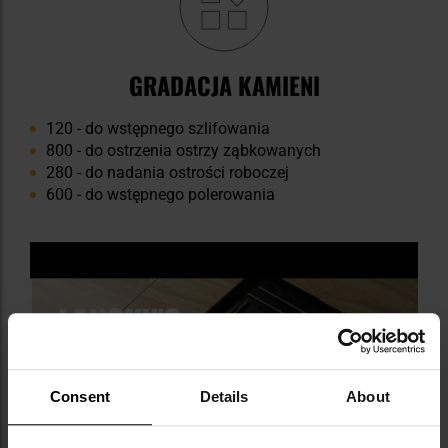
GRADACJA KAMIENI
120 - do wstępnego szlifowania
800 - do ostrzenia ostrzy ząbkowanych
280 - do nadania ostrości roboczej
600 - do wstępnego polerowania
Consent
Details
About