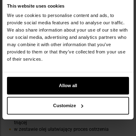
This website uses cookies
We use cookies to personalise content and ads, to
provide social media features and to analyse our traffic.
We also share information about your use of our site with
our social media, advertising and analytics partners who
may combine it with other information that you’ve
provided to them or that they’ve collected from your use
of their services.
NAJWAŻNIEJSZE CECHY
system ostrzący z czterema kamieniami o różnej
Allow all
gradacji
powierzchnia każdego kamienia: 12 × 100 mm
prowadnice i klamra umożliwiają ostrzenie pod
Customize
czterema kątami: 17 st., 20 st., 25st., 30st.
wmożliwia naprawę oraz nadanie ostrości krawędzi
tnącej
w zestawie olej ułatwiający proces ostrzenia