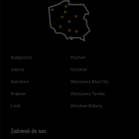
Outdoor
Tax Free
Plecak ewakuacyjny preppersa
Odzież
Bydgoszcz
Poznań
Gdynia
Szczecin
Katowice
Warszawa Blue City
Kraków
Warszawa Tamka
Łódź
Wrocław Bielany
Zadzwoń do nas