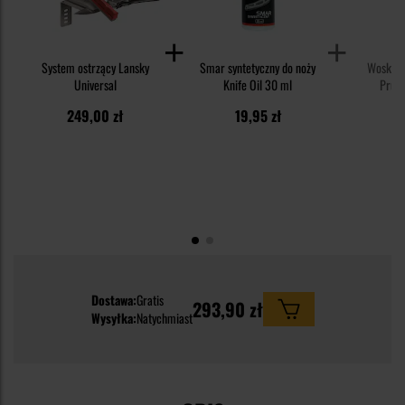
System ostrzący Lansky
Smar syntetyczny do noży
Wosk do
Universal
Knife Oil 30 ml
Pruci
249,00 zł
19,95 zł
2
Dostawa:
Gratis
293,90 zł
Wysyłka:
Natychmiast