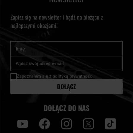
Zapisz się na newsletter i bądź na bieżąco z
najlepszymi okazjami!
Imię
Subskrybuj
nasz
newsletter:
Zapoznałem się z
polityką prywatności
DOŁĄCZ
DOŁĄCZ DO NAS
y
f
i
t
tt