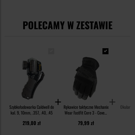
POLECAMY W ZESTAWIE
Szybkoładowarka Caldwell do
Rękawice taktyczne Mechanix
Okulary t
kal. 9, 10mm, .357, .40, .45
Wear FastFit Core 3 - Covert
On
Black
219,00 zł
79,99 zł
1