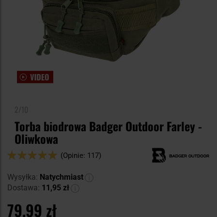
2/10
Torba biodrowa Badger Outdoor Farley -
Oliwkowa
Ocena:
(Opinie: 117)
98
100
% of
Wysyłka:
Natychmiast
Dostawa:
11,95 zł
79,99 zł