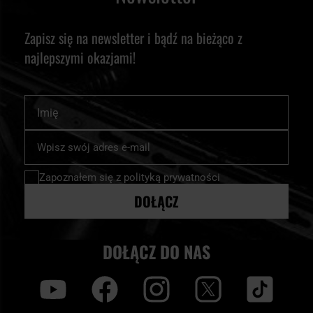
Zapisz się na newsletter i bądź na bieżąco z
najlepszymi okazjami!
Imię
Subskrybuj
nasz
newsletter:
Zapoznałem się z
polityką prywatności
DOŁĄCZ
DOŁĄCZ DO NAS
y
f
i
t
tt