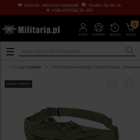
Zamów dziś - dostawa już w poniedziałek
04
g
54
m
22
s
LETNIA WYPRZEDAŻ DO -50%
0
KONTO
SCHOWEK
HISTORIA
KOSZYK
biodrowe Badger Outdoor
Torba biodrowa Badger Outdoor Farley - Oliwkowa
MĘSKIE PREZENTY