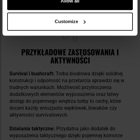
Allow all
Customize
PRZYKŁADOWE ZASTOSOWANIA I
AKTYWNOŚCI
Survival i bushcraft:
Torba biodrowa dzięki solidnej
konstrukcji i odporność na przetarcia sprawdzi się w
trudnych warunkach. Możliwość przytroczenia
dodatkowych elementów wyposażenia oraz łatwy
dostęp do pojemnego wnętrza torby to cechy, które
doceni każdy entuzjasta wędrówek, biwaków czy
aktywności survivalowych.
Działania taktyczne:
Przydatna jako dodatek do
wyposażenia taktycznego dzięki pojemnej komorze