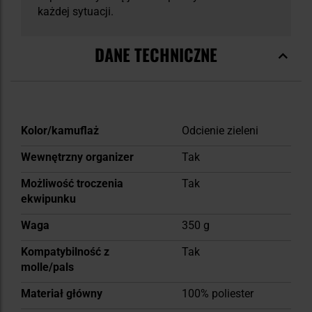
każdej sytuacji.
DANE TECHNICZNE
Więcej
Kolor/kamuflaż
Odcienie zieleni
informacji
Wewnętrzny organizer
Tak
Możliwość troczenia
Tak
ekwipunku
Waga
350 g
Kompatybilność z
Tak
molle/pals
Materiał główny
100% poliester