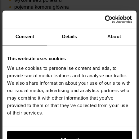
wykonanie z poliestru
pojemna komora główna
3 kieszenie
zamykanie na zamki błyskawiczne z pętlami
panele Velcro
kompatybilność z MOLLE/PALS
Consent
Details
About
regulowany pas biodrowy z klamrą typu fastex
This website uses cookies
We use cookies to personalise content and ads, to
provide social media features and to analyse our traffic.
We also share information about your use of our site with
our social media, advertising and analytics partners who
may combine it with other information that you’ve
provided to them or that they’ve collected from your use
of their services.