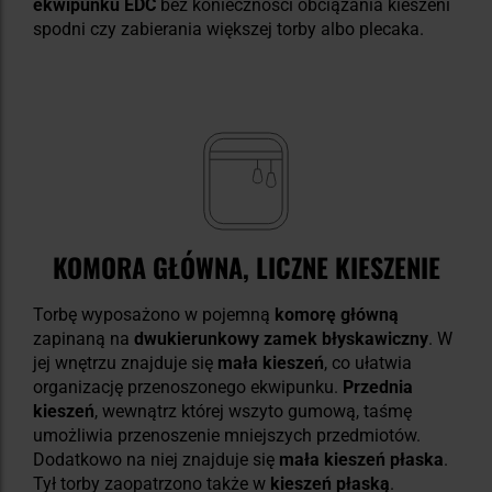
ekwipunku EDC
bez konieczności obciążania kieszeni
spodni czy zabierania większej torby albo plecaka.
KOMORA GŁÓWNA, LICZNE KIESZENIE
Torbę wyposażono w pojemną
komorę główną
zapinaną na
dwukierunkowy zamek błyskawiczny
. W
jej wnętrzu znajduje się
mała kieszeń
, co ułatwia
organizację przenoszonego ekwipunku.
Przednia
kieszeń
, wewnątrz której wszyto gumową, taśmę
umożliwia przenoszenie mniejszych przedmiotów.
Dodatkowo na niej znajduje się
mała kieszeń płaska
.
Tył torby zaopatrzono także w
kieszeń płaską
.