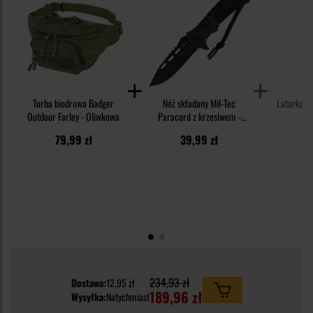
Torba biodrowa Badger
Nóż składany Mil-Tec
Latarka Ol
Outdoor Farley - Oliwkowa
Paracord z krzesiwem -
Black
79,99 zł
39,99 zł
4
234,93 zł
Dostawa:
12,95 zł
189,96 zł
Wysyłka:
Natychmiast