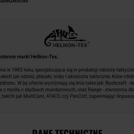
ezpieczeństwo
rybutorem marki Helikon-Tex.
na w 1983 roku, specjalizująca się w produkcji odzieży taktyczne
kich jak odzież, plecaki, torby i akcesoria taktyczne, które zd
ooru. W jej ofercie wyróżniają się linie takie jak: Bushcraft -
 z myślą o służbach mundurowych, oraz Range - stworzona dla 
takich jak MultiCam, ATACS czy PenCott, zapewniając dopas
DANE TECHNICZNE