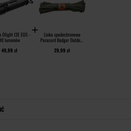
a Olight I3E EOS -
Linka spadochronowa
90 lumenów
Paracord Badger Outdoor
550 30 m - Olive
49,99 zł
29,99 zł
IĆ