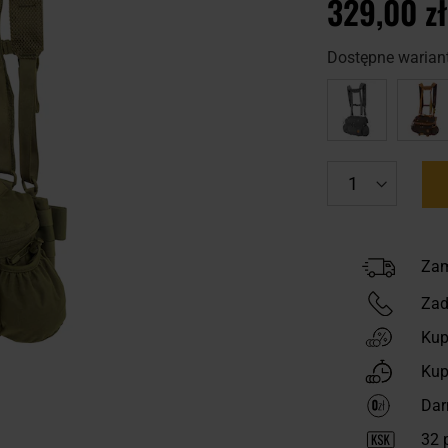
329,00 zł
Dostępne wariant
Zam
Zad
Kup
Kup
Dar
32
p