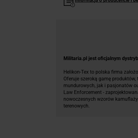
Informacja o producencie i b
Militaria.pl jest oficjalnym dyst
Helikon-Tex to polska firma założo
Oferuje szeroką gamę produktów, ta
mundurowych, jak i pasjonatów outd
Law Enforcement - zaprojektowana
nowoczesnych wzorów kamuflaży, 
terenowych.