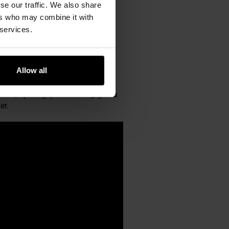
se our traffic. We also share
ers who may combine it with
do torby np. zwiniętą
 services.
e do kompresji całego Foxtrota.
plecach za pomocą taśmy
velcro
Allow all
ów, np. flagi państwowej, godła
er.