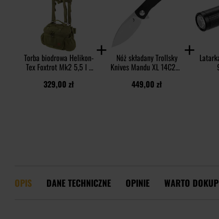
Torba biodrowa Helikon-
Nóż składany Trollsky
Latark
Tex Foxtrot Mk2 5,5 l -
Knives Mandu XL 14C28N
Olive Green
- Satin/Black G10
329,00 zł
449,00 zł
OPIS
DANE TECHNICZNE
OPINIE
WARTO DOKUP