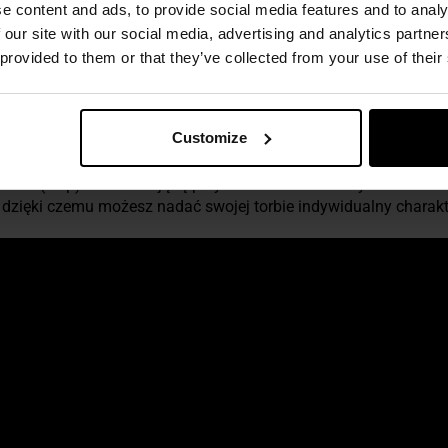
e content and ads, to provide social media features and to analy
 our site with our social media, advertising and analytics partn
no
elastyczną, regulowaną linkę
, która umożliwia zamocowanie 
 provided to them or that they’ve collected from your use of their
ą spełnić regulowane taśmy na spodzie torby, które służą takż
rema ogniwami troków z taśmy posiadają prostą regulację na 
Customize
obciążenie oraz stabilizują przenoszony ekwipunek
.
velcro
(rzep) umożliwiającą przytwierdzenie dowolnych emblemat
, dzięki czemu możesz nadać swojej torbie indywidualny charakt