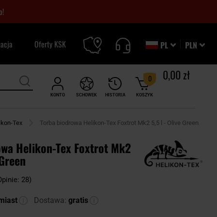
o!
zacja
Oferty KSK
PL
PLN
0,00 zł
0
KONTO
SCHOWEK
HISTORIA
KOSZYK
likon-Tex
Torba biodrowa Helikon-Tex Foxtrot Mk2 5,5 l - Olive Green
owa Helikon-Tex Foxtrot Mk2
 Green
Opinie: 28)
miast
Dostawa:
gratis