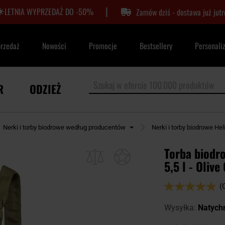
|
LETNIA WYPRZEDAŻ DO -50%
Zamów dziś - dostawa już jutr
przedaż
Nowości
Promocje
Bestsellery
Personali
R
ODZIEŻ
Nerki i torby biodrowe według producentów
Nerki i torby biodrowe He
Torba biodr
5,5 l - Olive
Ocena:
(
98
100
% of
Wysyłka:
Natych