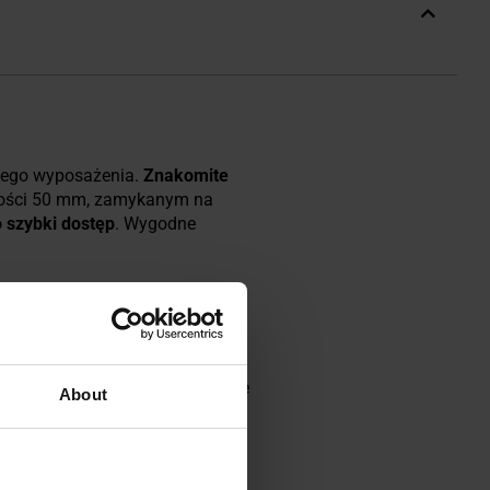
wego wyposażenia.
Znakomite
okości 50 mm, zamykanym na
 szybki dostęp
. Wygodne
 łatwo regulowana w każdym
as z naszytym systemem
ć kieszenie
ALICE
lub inne oparte
About
na na rzep (
velcro
). W głównej
na zamykana na rzep z