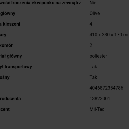
wość troczenia ekwipunku na zewnątrz
Nie
 główny
Olive
a kieszeni
4
ary
410 x 330 x 170 m
 komór
2
iał główny
poliester
t transportowy
Tak
nośny
Tak
4046872354786
roducenta
13823001
ucent
Mil-Tec