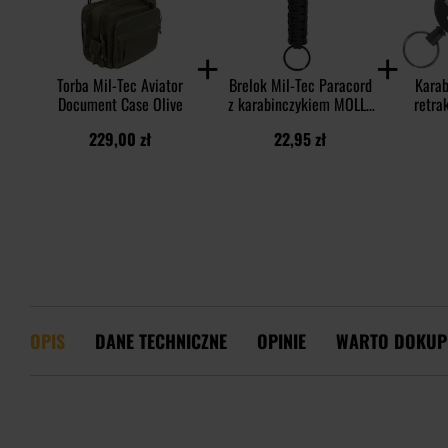
Torba Mil-Tec Aviator
Brelok Mil-Tec Paracord
Karab
Document Case Olive
z karabinczykiem MOLLE
retra
- Black
229,00 zł
22,95 zł
OPIS
DANE TECHNICZNE
OPINIE
WARTO DOKUP