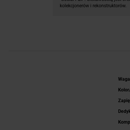
kolekcjonerów i rekonstruktorów.
Więce
Waga
infor
Kolor
Zapię
Dedyk
Kompa