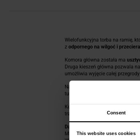
Wielofunkcyjna torba na ramię, kt
z
odpornego na wilgoć i przeciera
Komora główna została ma
uszty
Druga kieszeń główna pozwala n
umożliwia wyjęcie całej przegrod
Na froncie znajdują się dwie doda
tunele na długopisy oraz trok z k
Komfortowe przenoszenie w form
Consent
transportowy pozwala na przenosz
Dane techniczne
This website uses cookies
Materiał: poliester