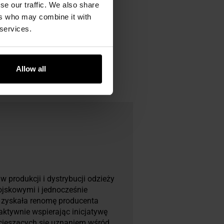
se our traffic. We also share
ers who may combine it with
 services.
Allow all
 produkcji i dystrybucji odzieży
ojskowymi i jednocześnie
a zyskała renomę producenta
 aktywnie wspierając inicjatywę
 cieszących się uznaniem wśród