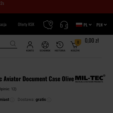
11
s
zacja
Oferty KSK
PL
PLN
0,00 zł
0
KONTO
SCHOWEK
HISTORIA
KOSZYK
c Aviator Document Case Olive
Opinie: 12)
miast
Dostawa:
gratis