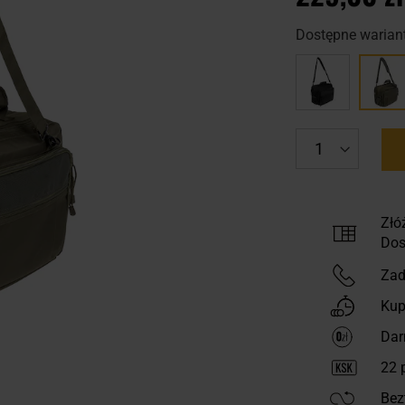
Dostępne wariant
Złó
Dos
Zad
Kup
Dar
22
p
Bez