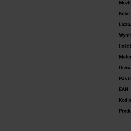
Możli
Kolor
Liczb
Wymi
Ilość
Mater
Uchwy
Pas 
EAN
Kod p
Prod