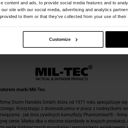
e content and ads, to provide social media features and to analy
 our site with our social media, advertising and analytics partn
 provided to them or that they’ve collected from your use of their
Customize
ezpieczeństwo
ybutorem marki Mil-Tec.
firmę Sturm Handels GmbH, która od 1971 roku specjalizuje się w
ycznego. Korzystając z doświadczenia w pracy z nadwyżkami w
związania - jak linia cywilnych kamuflaży Phantomleaf® - firm
yjnej cenie. Marka dba o etyczne standardy w krajach produkcji,
ferta replik historycznych mundurów i wyposażenia wojskowego,