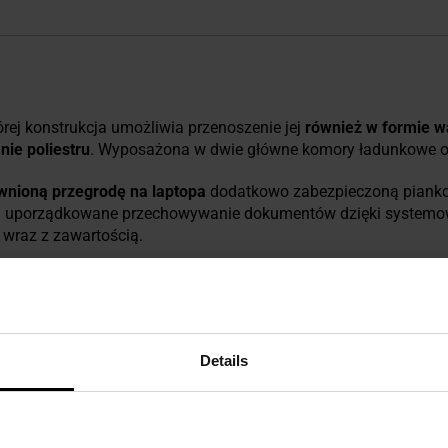
órej konstrukcja umożliwia przenoszenie jej
również w formie wa
nie poliestru
. Wyposażona w dwie główne komory ładunkowe or
wnioną przegrodę na laptopa
dodatkowo zabezpieczoną piankow
a uporządkowane przechowywanie dokumentów dzięki systemowi
y wraz z zawartością.
tkowe kieszenie. Jedna z nich została
wyposażona w organizer
arabińczykiem). Druga natomiast pomieści przydatne drobiazgi.
ie plecaka zapewniają
wypełnione miękką pianką szerokie szel
Details
enie torby w ręce.