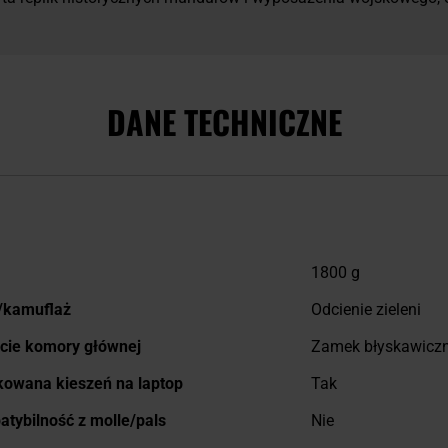
DANE TECHNICZNE
j
1800 g
macji
/kamuflaż
Odcienie zieleni
cie komory głównej
Zamek błyskawicz
owana kieszeń na laptop
Tak
tybilność z molle/pals
Nie