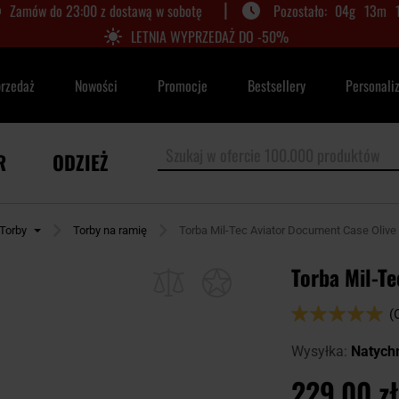
|
Zamów do 23:00 z dostawą w sobotę
04
g
13
m
LETNIA WYPRZEDAŻ DO -50%
przedaż
Nowości
Promocje
Bestsellery
Personali
R
ODZIEŻ
Torby
Torby na ramię
Torba Mil-Tec Aviator Document Case Olive
Torba Mil-Te
Ocena:
(
98
100
% of
Wysyłka:
Natych
229,00 zł