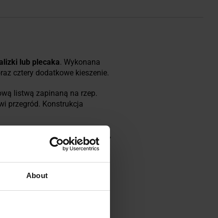
lizki lub plecaka
. Wykonana
az cztery dodatkowe kieszenie.
ą listwą zapinaną na rzep.
 przegród. Konstrukcja
(przegrody, kieszonki, zawieszki,
ki
. Dodatkowy uchwyt
About