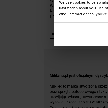
Wymiary: 41 x 33 x 17 cm
We use cookies to personalis
Waga: 1,8 kg
information about your use of
Kolor: oliwkowy
other information that you’ve
Producent:
Mil-Tec, Niemcy
Informacja o producencie i b
Militaria.pl jest oficjalnym dystr
Mil-Tec to marka stworzona przez 
oraz sprzętu outdoorowego i takt
rozwijając własne, nowoczesne ro
wysokiej jakości sprzętu w atrakc
"Social Fair". Ciekawostką jest o