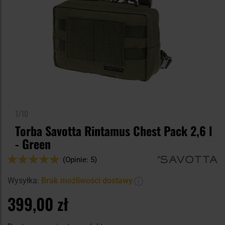
1/10
Torba Savotta Rintamus Chest Pack 2,6 l
- Green
Ocena:
(Opinie: 5)
100
100
% of
Wysyłka:
Brak możliwości dostawy
399,00 zł