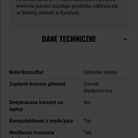
kontrola jakości każdego produktu odbywa się
w fińskiej centrali w Karstula.
DANE TECHNICZNE
Więcej
Kolor/kamuflaż
Odcienie zieleni
informacji
Zapięcie komory głównej
Zamek
błyskawiczny
Dedykowana kieszeń na
Nie
laptop
Kompatybilność z molle/pals
Tak
Możliwość troczenia
Tak