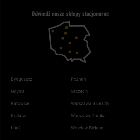
Strzelectwo
Nasz asortyment a prawo
Zwroty
ASG czy wiatrówka - co wybrać?
Odwiedź nasze sklepy stacjonarne
Samoobrona
Kupony i kody rabatowe
Reklamacje i gwarancja
Bushcraft - co to jest i jak zacząć?
Outdoor
Tax Free
Plecak ewakuacyjny preppersa
Odzież
Bydgoszcz
Poznań
Gdynia
Szczecin
Katowice
Warszawa Blue City
Kraków
Warszawa Tamka
Łódź
Wrocław Bielany