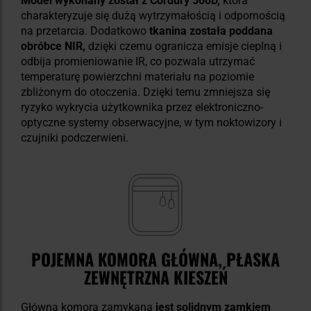
Model wykonany został z Cordury 500D,
która
charakteryzuje się dużą wytrzymałością i odpornością
na przetarcia. Dodatkowo
tkanina została poddana
obróbce NIR,
dzięki czemu ogranicza emisje cieplną i
odbija promieniowanie IR, co pozwala utrzymać
temperaturę powierzchni materiału na poziomie
zbliżonym do otoczenia. Dzięki temu zmniejsza się
ryzyko wykrycia użytkownika przez elektroniczno-
optyczne systemy obserwacyjne, w tym noktowizory i
czujniki podczerwieni.
POJEMNA KOMORA GŁÓWNA, PŁASKA
ZEWNĘTRZNA KIESZEŃ
Główna komora zamykana
jest solidnym zamkiem