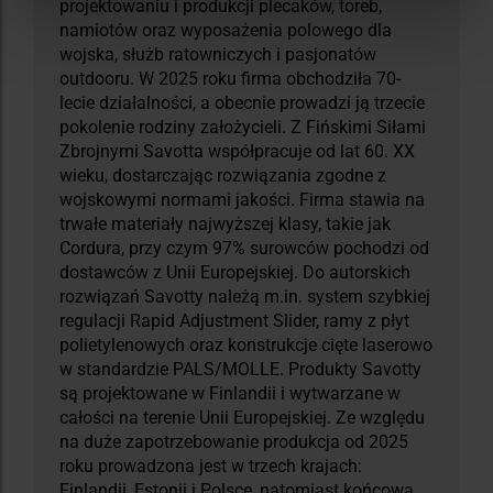
projektowaniu i produkcji plecaków, toreb,
namiotów oraz wyposażenia polowego dla
wojska, służb ratowniczych i pasjonatów
outdooru. W 2025 roku firma obchodziła 70-
lecie działalności, a obecnie prowadzi ją trzecie
pokolenie rodziny założycieli. Z Fińskimi Siłami
Zbrojnymi Savotta współpracuje od lat 60. XX
wieku, dostarczając rozwiązania zgodne z
wojskowymi normami jakości. Firma stawia na
trwałe materiały najwyższej klasy, takie jak
Cordura, przy czym 97% surowców pochodzi od
dostawców z Unii Europejskiej. Do autorskich
rozwiązań Savotty należą m.in. system szybkiej
regulacji Rapid Adjustment Slider, ramy z płyt
polietylenowych oraz konstrukcje cięte laserowo
w standardzie PALS/MOLLE. Produkty Savotty
są projektowane w Finlandii i wytwarzane w
całości na terenie Unii Europejskiej. Ze względu
na duże zapotrzebowanie produkcja od 2025
roku prowadzona jest w trzech krajach:
Finlandii, Estonii i Polsce, natomiast końcowa