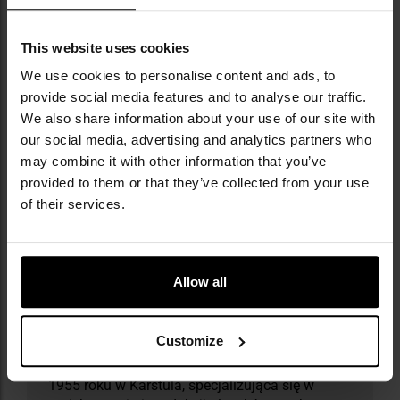
This website uses cookies
We use cookies to personalise content and ads, to
provide social media features and to analyse our traffic.
We also share information about your use of our site with
our social media, advertising and analytics partners who
may combine it with other information that you’ve
provided to them or that they’ve collected from your use
of their services.
Allow all
Militaria.pl jest dealerem premium marki
Savotta.
Customize
Savotta to fińska, rodzinna marka założona w
1955 roku w Karstula, specjalizująca się w