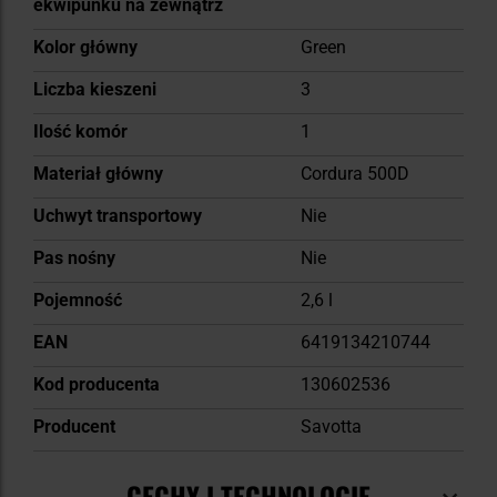
ekwipunku na zewnątrz
Kolor główny
Green
Liczba kieszeni
3
Ilość komór
1
Materiał główny
Cordura 500D
Uchwyt transportowy
Nie
Pas nośny
Nie
Pojemność
2,6 l
EAN
6419134210744
Kod producenta
130602536
Producent
Savotta
CECHY I TECHNOLOGIE