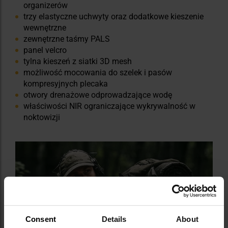
organizerów
trzy elastyczne uchwyty oraz dodatkowe kieszenie
wewnętrzne
zewnętrzne taśmy PALS
panel velcro
tylna kieszeń z siatki 3D mesh
możliwość mocowania do szelek i pasów
kompresyjnych plecaka
otwory drenażowe odprowadzające wodę
właściwości NIR ograniczające wykrywalność w
noktowizji
Consent
Details
About