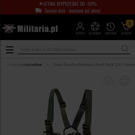
LETNIA WYPRZEDAŻ DO -50%
Zamów dziś - dostawa już jutro!
0
KONTO
SCHOWEK
HISTORIA
KOSZYK
pozostałych producentów
Torba Savotta Rintamus Chest Pack 2,6 l - Green