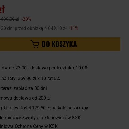
zł
 499,00 zł
-20%
 30 dni przed obniżką
4 049,10 zł
-11%
DO KOSZYKA
ów do 23:00 - dostawa poniedziałek 10.08
 na raty:
359,90 zł
x 10 rat 0%
 teraz, zapłać za 30 dni
mowa dostawa od 200 zł
pkt. o wartości
179,50 zł
na kolejne zakupy
terminowe zwroty dla klubowiczów KSK
dniowa Ochrona Ceny w KSK