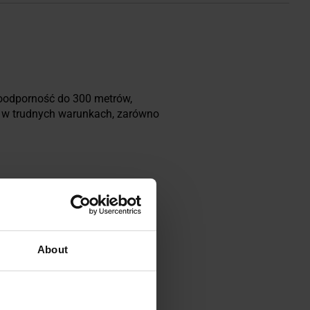
doodporność do 300 metrów,
a w trudnych warunkach, zarówno
About