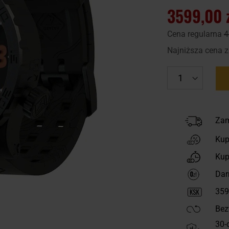
3599,00 
Cena regularna
4
Najniższa cena z
Zam
Kup
Kup
Dar
359
Bez
30-