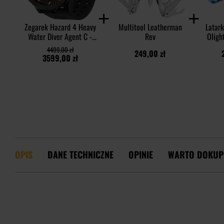
Zegarek Hazard 4 Heavy
Multitool Leatherman
Latar
Water Diver Agent C -
Rev
Oligh
Orange
25
4499,00 zł
249,00 zł
3599,00 zł
OPIS
DANE TECHNICZNE
OPINIE
WARTO DOKUP