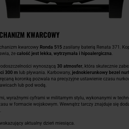
ECHANIZM KWARCOWY
echanizm kwarcowy
Ronda 515
zasilany baterią Renata 371.
Kop
rawia, że
całość jest lekka
,
wytrzymała
i hipoalergiczna
.
 wodoszczelności wynoszącą
30 atmosfer
, która skutecznie zab
ci 300 m
lub pływania. Karbowany,
jednokierunkowy bezel nu
ręcaną koronką pozwala na precyzyjne ustawienie czasu nurko
ękawicach lub pod wodą.
mi, wyraźnymi cyframi w militarnym stylu, wykonanymi w techno
zasu w formacie wojskowym. Wewnątrz tarczy znajduje się dod
.
wskazujący aktualny dzień miesiąca.