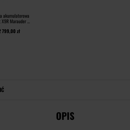
ka akumulatorowa
t X9R Marauder -
000 lumenów
2 799,00 zł
IĆ
OPIS