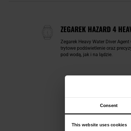
ZEGAREK HAZARD 4 HEAV
Zegarek Heavy Water Diver Agent 
trytowe podświetlenie oraz prec
pod wodą, jak i na lądzie.
Consent
This website uses cookies