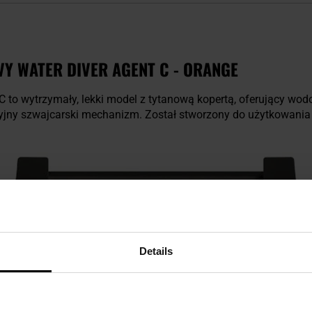
Y WATER DIVER AGENT C - ORANGE
C to wytrzymały, lekki model z tytanową kopertą, oferujący wo
yzyjny szwajcarski mechanizm. Został stworzony do użytkowani
Details