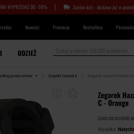
|
TNIA WYPRZEDAŻ DO -50%
Zamów dziś - dostawa już w ponied
przedaż
Nowości
Promocje
Bestsellery
Personali
R
ODZIEŻ
według producentów
Zegarki Hazard 4
Zegarek Hazard 4 Heavy Wa
Zegarek Haz
C - Orange
Oceń ten produkt j
Wysyłka:
Natych