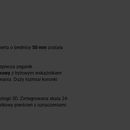
erta o średnicy
50 mm
została
ezpiecza zegarek
rkowy
z trytowym wskaźnikiem
wania. Duży rozmiar koronki
logii 3D. Zintegrowana skala 24-
atkowy pierścień z oznaczeniami