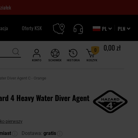
ziałek
zacja
Oferty KSK
PL
PLN
0,00 zł
0
KONTO
SCHOWEK
HISTORIA
KOSZYK
ter Diver Agent C - Orange
ard 4 Heavy Water Diver Agent
ako pierwszy
miast
Dostawa:
gratis