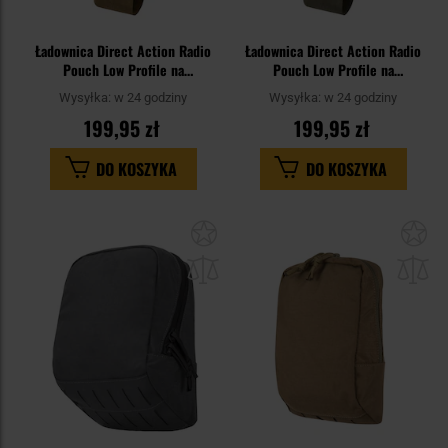
Ładownica Direct Action Radio
Ładownica Direct Action Radio
Pouch Low Profile na
Pouch Low Profile na
radiotelefon - Coyote Brown
radiotelefon - Adaptive Green
Wysyłka:
w 24 godziny
Wysyłka:
w 24 godziny
199,95 zł
199,95 zł
DO KOSZYKA
DO KOSZYKA
Dodaj
Do
do
do
schowka
sc