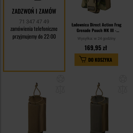
ZADZWOŃ I ZAMÓW
71 347 47 49
Ładownica Direct Action Frag
zamówienia telefoniczne
Grenade Pouch MK III -
przyjmujemy do 22:00
MultiCam Tropic
Wysyłka:
w 24 godziny
169,95 zł
DO KOSZYKA
Dodaj
Do
do
do
schowka
sc