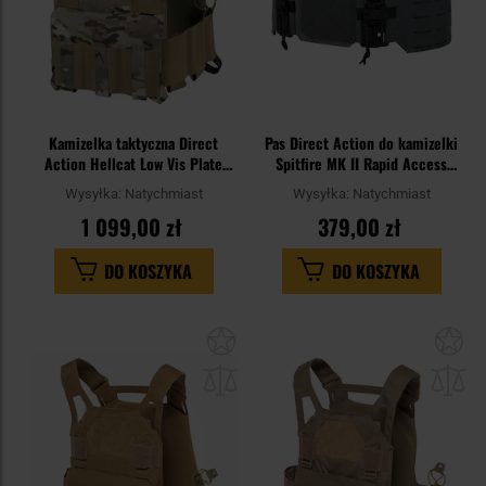
Kamizelka taktyczna Direct
Pas Direct Action do kamizelki
Action Hellcat Low Vis Plate
Spitfire MK II Rapid Access
Carrier - MultiCam
Cummerbund - Shadow Grey
Wysyłka:
Natychmiast
Wysyłka:
Natychmiast
1 099,00 zł
379,00 zł
DO KOSZYKA
DO KOSZYKA
Dodaj
Do
do
do
schowka
sc