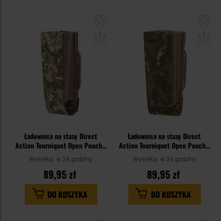
Dodaj
Do
do
do
schowka
sc
Ładownica na stazę Direct
Ładownica na stazę Direct
Action Tourniquet Open Pouch -
Action Tourniquet Open Pouch -
PenCott Badlands
PenCott GreenZone
Wysyłka:
w 24 godziny
Wysyłka:
w 24 godziny
89,95 zł
89,95 zł
DO KOSZYKA
DO KOSZYKA