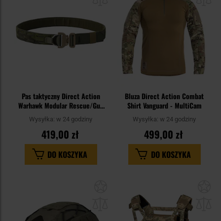
schowka
sc
Pas taktyczny Direct Action
Bluza Direct Action Combat
Warhawk Modular Rescue/Gun
Shirt Vanguard - MultiCam
Belt Hook MK II - MultiCam
Wysyłka:
w 24 godziny
Wysyłka:
w 24 godziny
Tropic
419,00 zł
499,00 zł
DO KOSZYKA
DO KOSZYKA
Dodaj
Do
do
do
schowka
sc