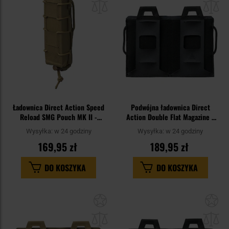
schowka
sc
Ładownica Direct Action Speed
Podwójna ładownica Direct
Reload SMG Pouch MK II -
Action Double Flat Magazine -
Coyote Brown
Shadow Grey
Wysyłka:
w 24 godziny
Wysyłka:
w 24 godziny
169,95 zł
189,95 zł
DO KOSZYKA
DO KOSZYKA
Dodaj
Do
do
do
schowka
sc