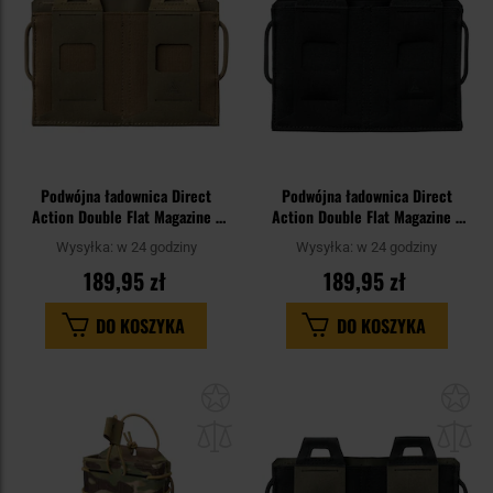
Podwójna ładownica Direct
Podwójna ładownica Direct
Action Double Flat Magazine -
Action Double Flat Magazine -
Adaptive Green
Black
Wysyłka:
w 24 godziny
Wysyłka:
w 24 godziny
189,95 zł
189,95 zł
DO KOSZYKA
DO KOSZYKA
Dodaj
Do
do
do
schowka
sc