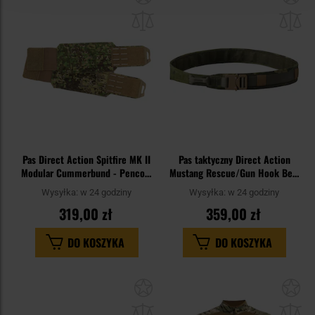
do
do
schowka
sc
Pas Direct Action Spitfire MK II
Pas taktyczny Direct Action
Modular Cummerbund - Pencott
Mustang Rescue/Gun Hook Belt
GreenZone
MK II - MultiCam Tropic
Wysyłka:
w 24 godziny
Wysyłka:
w 24 godziny
319,00 zł
359,00 zł
DO KOSZYKA
DO KOSZYKA
Dodaj
Do
do
do