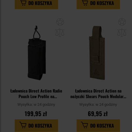
DO KOSZYKA
DO KOSZYKA
Dodaj
Do
do
do
schowka
sc
Ładownica Direct Action Radio
Ładownica Direct Action na
Pouch Low Profile na
nożyczki Shears Pouch Modular -
radiotelefon - Black
Coyote Brown
Wysyłka:
w 24 godziny
Wysyłka:
w 24 godziny
199,95 zł
69,95 zł
DO KOSZYKA
DO KOSZYKA