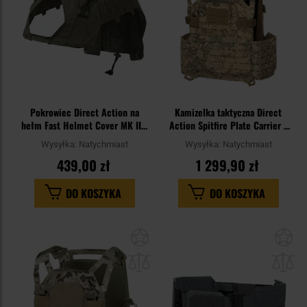
Pokrowiec Direct Action na
Kamizelka taktyczna Direct
hełm Fast Helmet Cover MK II -
Action Spitfire Plate Carrier -
Ranger Green
PenCott BadLands
Wysyłka:
Natychmiast
Wysyłka:
Natychmiast
439,00 zł
1 299,90 zł
DO KOSZYKA
DO KOSZYKA
Dodaj
Do
do
do
schowka
sc