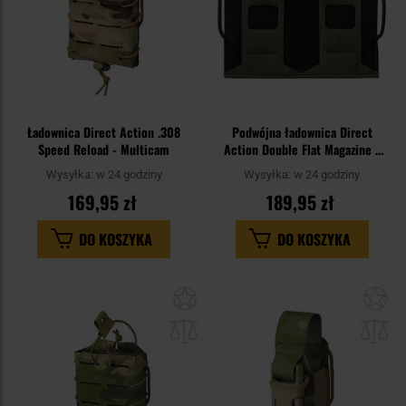
Ładownica Direct Action .308
Podwójna ładownica Direct
Speed Reload - Multicam
Action Double Flat Magazine -
Ranger Green
Wysyłka:
w 24 godziny
Wysyłka:
w 24 godziny
169,95 zł
189,95 zł
DO KOSZYKA
DO KOSZYKA
Dodaj
Do
do
do
schowka
sc