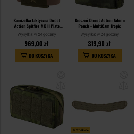
Kamizelka taktyczna Direct
Kieszeń Direct Action Admin
Action Spitfire MK II Plate
Pouch - MultiCam Tropic
Carrier - PenCott WildWood
Wysyłka:
w 24 godziny
Wysyłka:
w 24 godziny
969,00 zł
319,90 zł
DO KOSZYKA
DO KOSZYKA
Dodaj
Do
do
do
schowka
sc
WYPRZEDAŻ