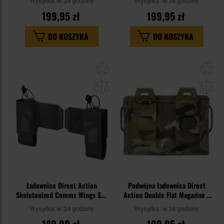
Wysyłka:
w 24 godziny
Wysyłka:
w 24 godziny
199,95 zł
199,95 zł
DO KOSZYKA
DO KOSZYKA
Dodaj
Do
do
do
schowka
sc
Ładownice Direct Action
Podwójna ładownica Direct
Skeletonized Comms Wings Set
Action Double Flat Magazine -
- zestaw 2 szt. - Shadow Grey
MultiCam
Wysyłka:
w 24 godziny
Wysyłka:
w 24 godziny