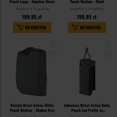
Pouch Large - Adaptive Green
Pouch Medium - Black
Wysyłka:
w 24 godziny
Wysyłka:
w 24 godziny
199,95 zł
199,95 zł
DO KOSZYKA
DO KOSZYKA
Dodaj
Do
do
do
schowka
sc
Kieszeń Direct Action Utility
Ładownica Direct Action Radio
Pouch Medium - Shadow Grey
Pouch Low Profile na
radiotelefon - Shadow Grey