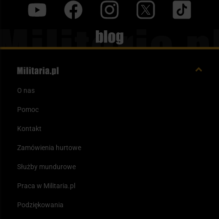
y
f
i
t
tt
Blog
O nas
Pomoc
Kontakt
Zamówienia hurtowe
Służby mundurowe
Praca w Militaria.pl
Podziękowania