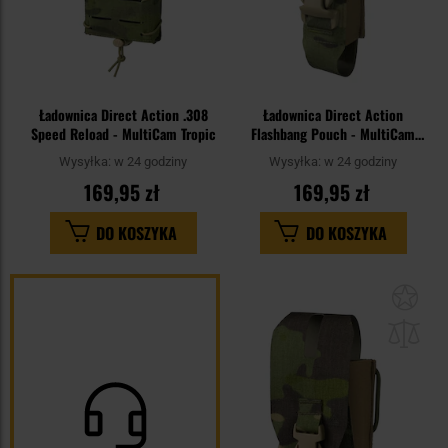
Ładownica Direct Action .308
Ładownica Direct Action
Speed Reload - MultiCam Tropic
Flashbang Pouch - MultiCam
Tropic
Wysyłka:
w 24 godziny
Wysyłka:
w 24 godziny
169,95 zł
169,95 zł
DO KOSZYKA
DO KOSZYKA
Dod
do
sc