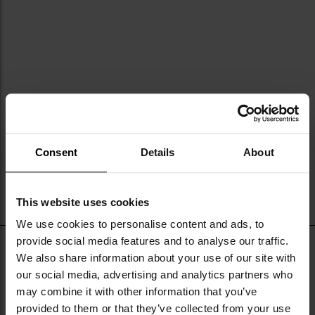
Consent
Details
About
This website uses cookies
We use cookies to personalise content and ads, to
provide social media features and to analyse our traffic.
H3D to marka taktyczna specjalizująca się w produkcji kabur,
We also share information about your use of our site with
ładownic i akcesoriów z kydeksu — termoplastycznego
our social media, advertising and analytics partners who
may combine it with other information that you’ve
tworzywa sztucznego szeroko stosowanego w branży
Czytaj więcej
provided to them or that they’ve collected from your use