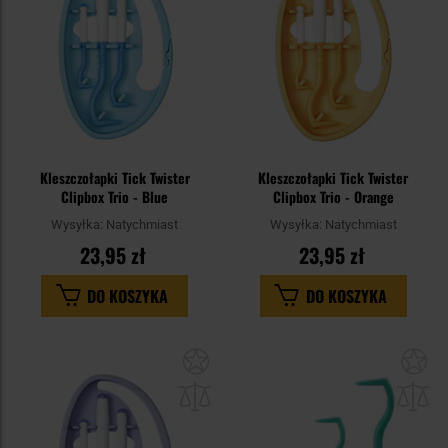
Kleszczołapki Tick Twister
Kleszczołapki Tick Twister
Clipbox Trio - Blue
Clipbox Trio - Orange
Wysyłka:
Natychmiast
Wysyłka:
Natychmiast
23,95 zł
23,95 zł
DO KOSZYKA
DO KOSZYKA
Dodaj
Do
do
do
schowka
sc