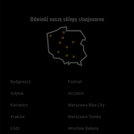
Jak wybrać replikę ASG?
Strzelectwo
Nasz asortyment a prawo
Zwroty
ASG czy wiatrówka - co wybrać?
Odwiedź nasze sklepy stacjonarne
Samoobrona
Kupony i kody rabatowe
Reklamacje i gwarancja
Bushcraft - co to jest i jak zacząć?
Outdoor
Tax Free
Plecak ewakuacyjny preppersa
Odzież
Bydgoszcz
Poznań
Gdynia
Szczecin
Katowice
Warszawa Blue City
Kraków
Warszawa Tamka
Łódź
Wrocław Bielany