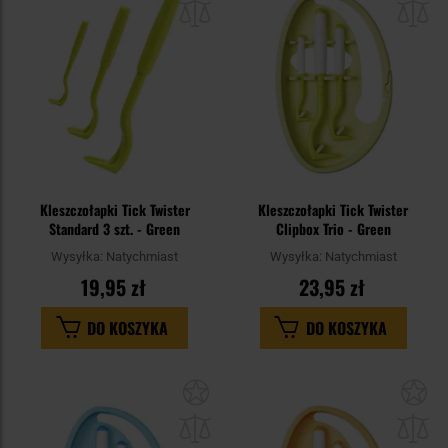
schowka
sc
Kleszczołapki Tick Twister
Kleszczołapki Tick Twister
Standard 3 szt. - Green
Clipbox Trio - Green
Wysyłka:
Natychmiast
Wysyłka:
Natychmiast
19,95 zł
23,95 zł
DO KOSZYKA
DO KOSZYKA
Dodaj
Do
do
do
schowka
sc