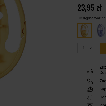
23,95 zł
Dostępne wariant
Złó
Dos
Zad
Kup
Dar
2
pk