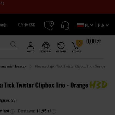
13
s
zacja
Oferty KSK
PL
PLN
0,00 zł
0
KONTO
SCHOWEK
HISTORIA
KOSZYK
 usuwania kleszczy
Kleszczołapki Tick Twister Clipbox Trio - Orange
i Tick Twister Clipbox Trio - Orange
Opinie: 23)
miast
Dostawa:
11,95 zł