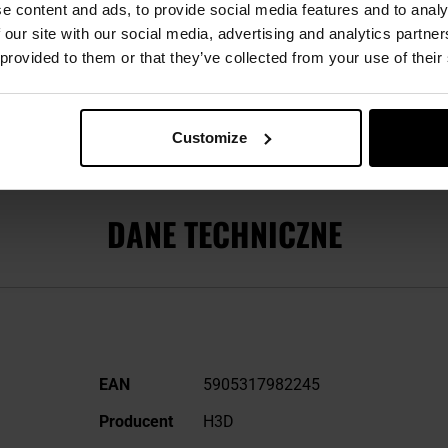
e content and ads, to provide social media features and to analy
aczyki
:
 our site with our social media, advertising and analytics partn
 niż 1mm, nimfy w rozmiarze 1-2mm
 provided to them or that they’ve collected from your use of their
eszcze dorosłe w rozmiarze 5-8mm
ednicy 9 -11 mm.
Customize
DANE TECHNICZNE
Więcej
EAN
5905317982245
informacji
Producent
H3D