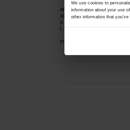
We use cookies to personalis
W opakowaniu znajdują się
trzy h
information about your use of
XS – larwy o średnicy mniejszej
other information that you’ve
S – nimfy o średnicy 2-3 mm i kl
L – dużę, najedzone kleszcze o śr
Producent:
H3D, Francja