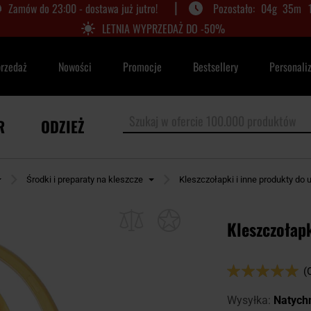
|
Zamów do 23:00 - dostawa już jutro!
04
g
35
m
LETNIA WYPRZEDAŻ DO -50%
przedaż
Nowości
Promocje
Bestsellery
Personali
R
ODZIEŻ
Środki i preparaty na kleszcze
Kleszczołapki i inne produkty do
Kleszczołapk
Ocena:
(
100
100
% of
Wysyłka:
Natych