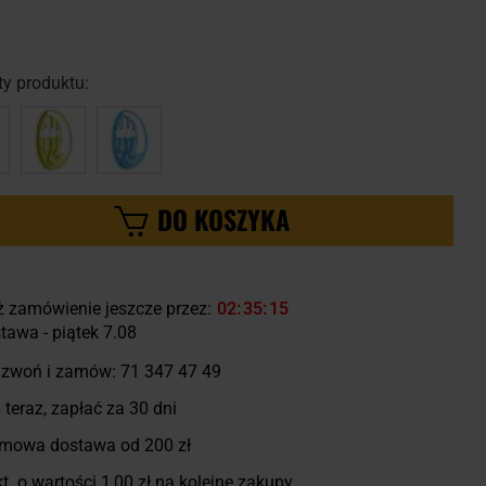
y produktu:
DO KOSZYKA
ż zamówienie jeszcze przez:
02
35
14
tawa - piątek 7.08
zwoń i zamów:
71 347 47 49
 teraz, zapłać za 30 dni
mowa dostawa od 200 zł
t. o wartości
1,00 zł
na kolejne zakupy