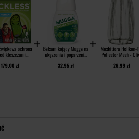
źwiękowa ochrona
Balsam kojący Mugga na
Moskitiera Helikon-T
zed kleszczami
ukąszenia i poparzenia
Poliester Mesh - Oli
Less Human - dla
50 ml
Green
179,00 zł
32,95 zł
26,99 zł
udzi - Green
IĆ