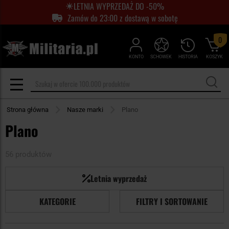
LETNIA WYPRZEDAŻ DO -50%
Zamów do 23:00 z dostawą w sobotę
0
KONTO
SCHOWEK
HISTORIA
KOSZYK
Strona główna
Nasze marki
Plano
Plano
56 produktów
Letnia wyprzedaż
KATEGORIE
FILTRY I SORTOWANIE