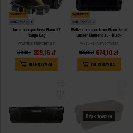
WYPRZEDAŻ
WYPRZEDAŻ
KOŃCÓWKA SERII
KOŃCÓWKA SERII
Torba transportowa Plano X2
Walizka transportowa Plano Field
Range Bag
Locker Element XL - Black
Wysyłka:
Natychmiast
Wysyłka:
Natychmiast
339,15 zł
674,10 zł
520,00 zł
950,00 zł
DO KOSZYKA
DO KOSZYKA
Dodaj
Do
do
do
schowka
sc
Brak towaru