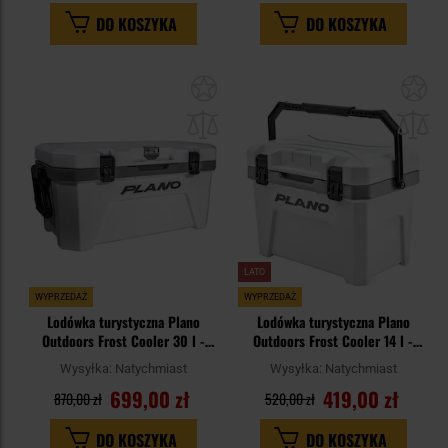
DO KOSZYKA
DO KOSZYKA
Dodaj
Do
do
do
schowka
sc
LATO
WYPRZEDAŻ
WYPRZEDAŻ
Lodówka turystyczna Plano
Lodówka turystyczna Plano
Outdoors Frost Cooler 30 l -
Outdoors Frost Cooler 14 l -
White
White
Wysyłka:
Natychmiast
Wysyłka:
Natychmiast
699,00 zł
419,00 zł
870,00 zł
520,00 zł
DO KOSZYKA
DO KOSZYKA