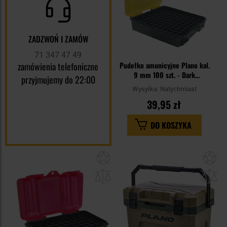
ZADZWOŃ I ZAMÓW
71 347 47 49
zamówienia telefoniczne
Pudełko amunicyjne Plano kal.
9 mm 100 szt. - Dark
przyjmujemy do 22:00
Grey/Transparent Amber
Wysyłka:
Natychmiast
39,95 zł
DO KOSZYKA
Dodaj
Do
do
do
schowka
sc