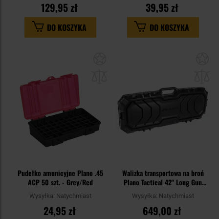
129,95 zł
39,95 zł
DO KOSZYKA
DO KOSZYKA
Dodaj
Do
do
do
schowka
sc
Pudełko amunicyjne Plano .45
Walizka transportowa na broń
ACP 50 szt. - Grey/Red
Plano Tactical 42" Long Gun
Case - Black
Wysyłka:
Natychmiast
Wysyłka:
Natychmiast
24,95 zł
649,00 zł