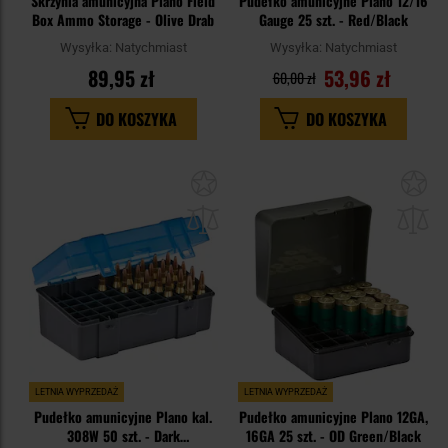
Skrzynia amunicyjna Plano Field
Pudełko amunicyjne Plano 12/16
Box Ammo Storage - Olive Drab
Gauge 25 szt. - Red/Black
Wysyłka:
Natychmiast
Wysyłka:
Natychmiast
89,95 zł
53,96 zł
60,00 zł
DO KOSZYKA
DO KOSZYKA
Dodaj
Do
do
do
schowka
sc
LETNIA WYPRZEDAŻ
LETNIA WYPRZEDAŻ
Pudełko amunicyjne Plano kal.
Pudełko amunicyjne Plano 12GA,
308W 50 szt. - Dark
16GA 25 szt. - OD Green/Black