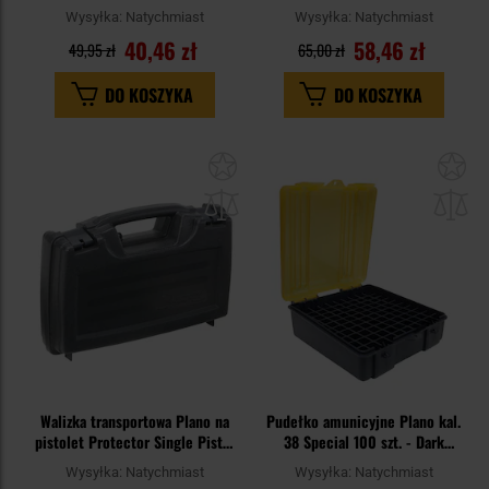
Grey/Transparent Blue
Wysyłka:
Natychmiast
Wysyłka:
Natychmiast
40,46 zł
58,46 zł
49,95 zł
65,00 zł
DO KOSZYKA
DO KOSZYKA
Dodaj
Do
do
do
schowka
sc
Walizka transportowa Plano na
Pudełko amunicyjne Plano kal.
pistolet Protector Single Pistol
38 Special 100 szt. - Dark
Case - Black
Grey/Transparent Amber
Wysyłka:
Natychmiast
Wysyłka:
Natychmiast