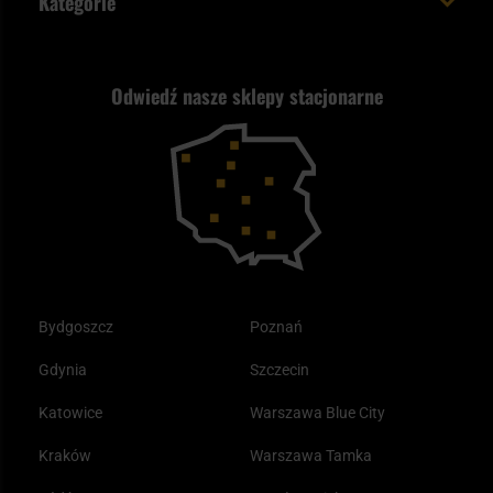
Kategorie
Polityka prywatności
Wysyłka za granicę
Jak wybrać replikę ASG?
Strzelectwo
Nasz asortyment a prawo
Zwroty
ASG czy wiatrówka - co wybrać?
Odwiedź nasze sklepy stacjonarne
Samoobrona
Kupony i kody rabatowe
Reklamacje i gwarancja
Bushcraft - co to jest i jak zacząć?
Outdoor
Tax Free
Plecak ewakuacyjny preppersa
Odzież
Bydgoszcz
Poznań
Gdynia
Szczecin
Katowice
Warszawa Blue City
Kraków
Warszawa Tamka