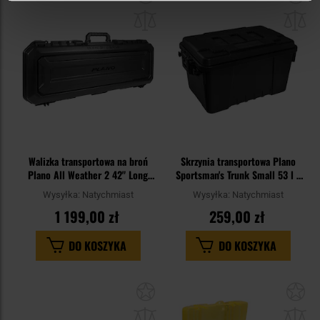
do
do
schowka
sc
Walizka transportowa na broń
Skrzynia transportowa Plano
Plano All Weather 2 42" Long
Sportsman's Trunk Small 53 l -
Gun Case - Black
Black
Wysyłka:
Natychmiast
Wysyłka:
Natychmiast
1 199,00 zł
259,00 zł
DO KOSZYKA
DO KOSZYKA
Dodaj
Do
do
do