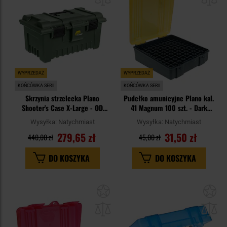
schowka
sc
WYPRZEDAŻ
WYPRZEDAŻ
KOŃCÓWKA SERII
KOŃCÓWKA SERII
Skrzynia strzelecka Plano
Pudełko amunicyjne Plano kal.
Shooter's Case X-Large - OD
41 Magnum 100 szt. - Dark
Green
Grey/Transparent Amber
Wysyłka:
Natychmiast
Wysyłka:
Natychmiast
279,65 zł
31,50 zł
440,00 zł
45,00 zł
DO KOSZYKA
DO KOSZYKA
Dodaj
Do
do
do
schowka
sc