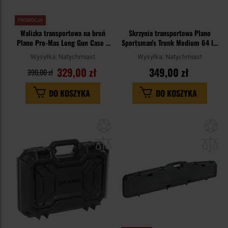
PROMOCJA
Walizka transportowa na broń
Skrzynia transportowa Plano
Plano Pro-Max Long Gun Case -
Sportsman's Trunk Medium 64 l -
Black
OD Green
Wysyłka:
Natychmiast
Wysyłka:
Natychmiast
329,00 zł
349,00 zł
390,00 zł
DO KOSZYKA
DO KOSZYKA
Dodaj
Do
do
do
schowka
sc