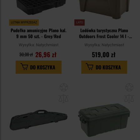
LETNIA WYPRZEDAŻ
LATO
Pudełko amunicyjne Plano kal.
Lodówka turystyczna Plano
9 mm 50 szt. - Grey/Red
Outdoors Frost Cooler 14 l -
Inland Green
Wysyłka:
Natychmiast
Wysyłka:
Natychmiast
26,96 zł
519,00 zł
30,00 zł
DO KOSZYKA
DO KOSZYKA
Dodaj
Do
do
do
schowka
sc