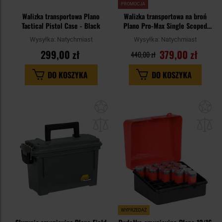
PROMOCJA
Walizka transportowa Plano
Walizka transportowa na broń
Tactical Pistol Case - Black
Plano Pro-Max Single Scoped
Rifle Case - Black
Wysyłka:
Natychmiast
Wysyłka:
Natychmiast
299,00 zł
379,00 zł
440,00 zł
DO KOSZYKA
DO KOSZYKA
Dodaj
Do
do
do
schowka
sc
WYPRZEDAŻ