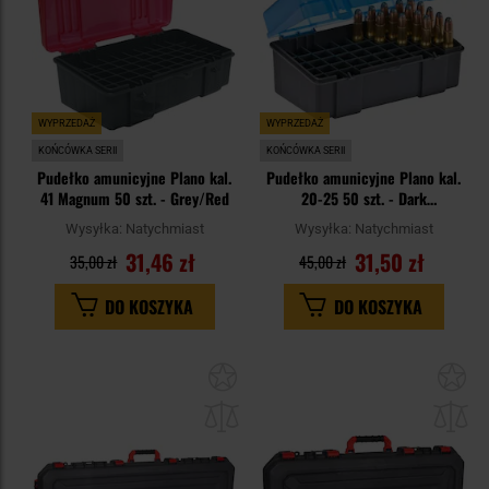
WYPRZEDAŻ
WYPRZEDAŻ
KOŃCÓWKA SERII
KOŃCÓWKA SERII
Pudełko amunicyjne Plano kal.
Pudełko amunicyjne Plano kal.
41 Magnum 50 szt. - Grey/Red
20-25 50 szt. - Dark
Grey/Transparent Blue
Wysyłka:
Natychmiast
Wysyłka:
Natychmiast
31,46 zł
31,50 zł
35,00 zł
45,00 zł
DO KOSZYKA
DO KOSZYKA
Dodaj
Do
do
do
schowka
sc