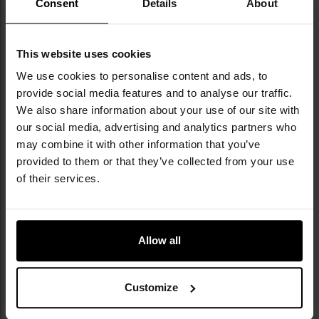
Consent
Details
About
Dodaj
Do
do
do
schowka
sc
This website uses cookies
We use cookies to personalise content and ads, to
provide social media features and to analyse our traffic.
We also share information about your use of our site with
our social media, advertising and analytics partners who
may combine it with other information that you’ve
provided to them or that they’ve collected from your use
of their services.
Walizka transportowa na broń
Walizka transportowa na broń
Plano All Weather 2 52" Long
Plano Protector Long Gun Case -
Gun Case - Black
Black
Wysyłka:
Natychmiast
Wysyłka:
Natychmiast
1 429,00 zł
289,00 zł
Allow all
DO KOSZYKA
DO KOSZYKA
Customize
Dodaj
Do