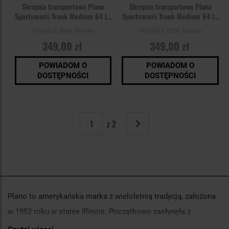
Skrzynia transportowa Plano
Skrzynia transportowa Plano
Sportsman's Trunk Medium 64 l -
Sportsman's Trunk Medium 64 l -
Smoke
Blaze Orange
Wysyłka:
Brak towaru
Wysyłka:
Brak towaru
349,00 zł
349,00 zł
POWIADOM O
POWIADOM O
DOSTĘPNOŚCI
DOSTĘPNOŚCI
z 2
Strona
Następne
Plano to amerykańska marka z wieloletnią tradycją, założona
w 1952 roku w stanie Illinois. Początkowo zasłynęła z
innowacyjnych plastikowych skrzynek wędkarskich, które