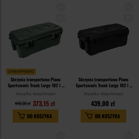
Dodaj
Do
do
do
schowka
sc
LETNIA WYPRZEDAŻ
Skrzynia transportowa Plano
Skrzynia transportowa Plano
Sportsman's Trunk Large 102 l -
Sportsman's Trunk Large 102 l -
OD Green
Black
Wysyłka:
Natychmiast
Wysyłka:
Natychmiast
373,15 zł
439,00 zł
440,00 zł
DO KOSZYKA
DO KOSZYKA
Dodaj
Do