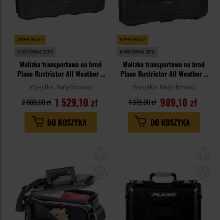
WYPRZEDAŻ
WYPRZEDAŻ
KOŃCÓWKA SERII
KOŃCÓWKA SERII
Walizka transportowa na broń
Walizka transportowa na broń
Plano Rustrictor All Weather 2
Plano Rustrictor All Weather 2
52" - Grey/Red
36" - Grey/Red
Wysyłka:
Natychmiast
Wysyłka:
Natychmiast
1 529,10 zł
989,10 zł
2 080,00 zł
1 379,00 zł
DO KOSZYKA
DO KOSZYKA
Dodaj
Do
do
do
schowka
sc