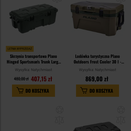
LETNIA WYPRZEDAŻ
Skrzynia transportowa Plano
Lodówka turystyczna Plano
Hinged Sportsman's Trunk Large
Outdoors Frost Cooler 30 l -
102 l - OD Green
Inland Green
Wysyłka:
Natychmiast
Wysyłka:
Natychmiast
407,15 zł
869,00 zł
480,00 zł
DO KOSZYKA
DO KOSZYKA
Dodaj
Do
do
do
schowka
sc