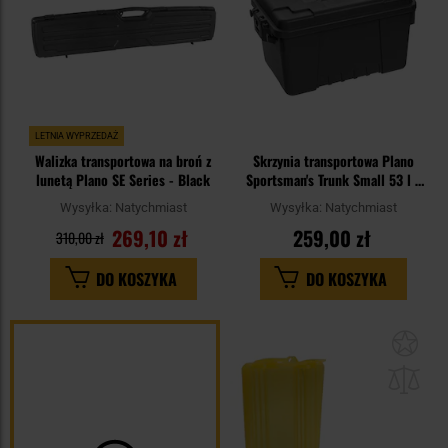
LETNIA WYPRZEDAŻ
Walizka transportowa na broń z
Skrzynia transportowa Plano
lunetą Plano SE Series - Black
Sportsman's Trunk Small 53 l -
OD Green
Wysyłka:
Natychmiast
Wysyłka:
Natychmiast
269,10 zł
259,00 zł
310,00 zł
DO KOSZYKA
DO KOSZYKA
Dod
do
sc