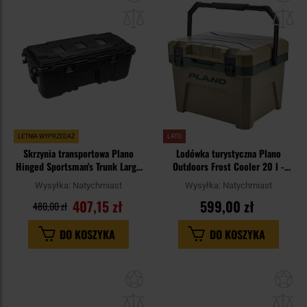
do
do
schowka
sc
LETNIA WYPRZEDAŻ
LATO
Skrzynia transportowa Plano
Lodówka turystyczna Plano
Hinged Sportsman's Trunk Large
Outdoors Frost Cooler 20 l -
102 l - Black
Inland Green
Wysyłka:
Natychmiast
Wysyłka:
Natychmiast
407,15 zł
599,00 zł
480,00 zł
DO KOSZYKA
DO KOSZYKA
Dodaj
Do
do
do
schowka
sc