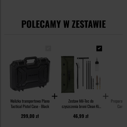
POLECAMY W ZESTAWIE
Walizka transportowa Plano
Zestaw Mil-Tec do
Preparat d
Tactical Pistol Case - Black
czyszczenia broni Clean Kit
Care S
kal. .223 / 5,56 mm - Olive
299,00 zł
46,99 zł
3