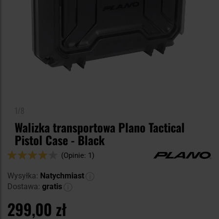
1/8
Walizka transportowa Plano Tactical
Pistol Case - Black
Ocena:
(Opinie: 1)
80
100
% of
Wysyłka:
Natychmiast
Dostawa:
gratis
299,00 zł