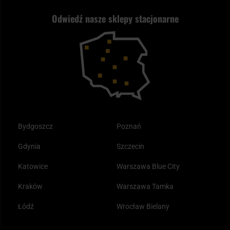
Nasz asortyment a prawo
Zwroty
ASG czy wiatrówka - co wybrać?
Odwiedź nasze sklepy stacjonarne
Samoobrona
Kupony i kody rabatowe
Reklamacje i gwarancja
Bushcraft - co to jest i jak zacząć?
Outdoor
Tax Free
Plecak ewakuacyjny preppersa
Odzież
Bydgoszcz
Poznań
Gdynia
Szczecin
Katowice
Warszawa Blue City
Kraków
Warszawa Tamka
Łódź
Wrocław Bielany