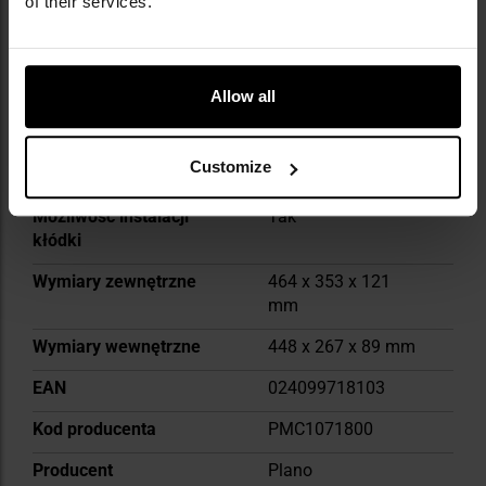
of their services.
Materiał
Tworzywo sztuczne
Kolor główny
Black
Uchwyt transportowy
Tak
Allow all
Gąbka
Tak
Customize
Zamknięcie
Zatrzaski
Możliwość instalacji
Tak
kłódki
Wymiary zewnętrzne
464 x 353 x 121
mm
Wymiary wewnętrzne
448 x 267 x 89 mm
EAN
024099718103
Kod producenta
PMC1071800
Producent
Plano