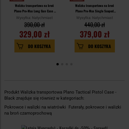
Walizka transportowa na broń
Walizka transportowa na broń
Plano Pro-Max Long Gun Case -
Plano Pro-Max Single Scoped
Black
Rifle Case - Black
Wysyłka: Natychmiast
Wysyłka: Natychmiast
390,00 zł
440,00 zł
329,00 zł
379,00 zł
DO KOSZYKA
DO KOSZYKA
Produkt Walizka transportowa Plano Tactical Pistol Case -
Black znajduje się również w kategoriach:
Pokrowce i walizki na wiatrówki
Futerały, pokrowce i walizki
na broń czarnoprochową