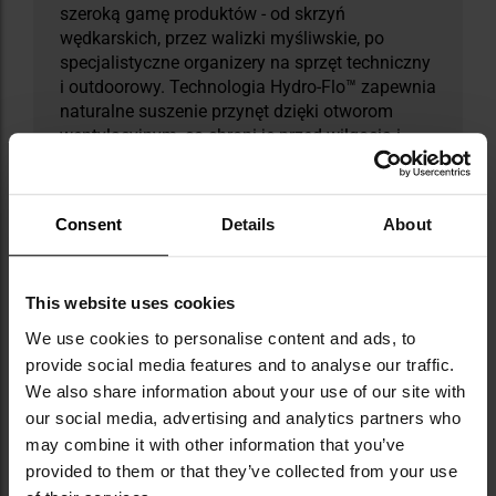
szeroką gamę produktów - od skrzyń
wędkarskich, przez walizki myśliwskie, po
specjalistyczne organizery na sprzęt techniczny
i outdoorowy. Technologia Hydro-Flo™ zapewnia
naturalne suszenie przynęt dzięki otworom
wentylacyjnym, co chroni je przed wilgocią i
korozją. Z kolei uszczelnienia Dri-Loc®
gwarantują wodoszczelność do 1 metra
głębokości przez 30 minut, zapewniając
Consent
Details
About
niezawodną ochronę w trudnych warunkach.
DANE TECHNICZNE
This website uses cookies
We use cookies to personalise content and ads, to
provide social media features and to analyse our traffic.
We also share information about your use of our site with
Więcej
our social media, advertising and analytics partners who
Waga
1000 g
informacji
may combine it with other information that you’ve
Kolor/kamuflaż
Czarny
provided to them or that they’ve collected from your use