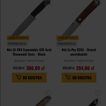
schowka
sc
LETNIA WYPRZEDAŻ
LETNIA WYPRZEDAŻ
PERSONALIZACJA
PERSONALIZACJA
Nóż ZA-PAS Expendable G10 Acid
Nóż Za-Pas EC95 - Orzech
Stonewash Toxic - Black
amerykański
Wysyłka:
Natychmiast
Wysyłka:
Natychmiast
380,00 zł
284,00 zł
475,00 zł
355,00 zł
DO KOSZYKA
DO KOSZYKA
Dodaj
Do
do
do
schowka
sc