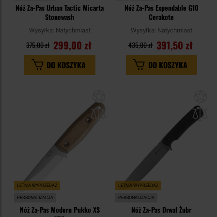
Nóż Za-Pas Urban Tactic Micarta
Nóż Za-Pas Expendable G10
Stonewash
Cerakote
Wysyłka:
Natychmiast
Wysyłka:
Natychmiast
299,00 zł
391,50 zł
375,00 zł
435,00 zł
DO KOSZYKA
DO KOSZYKA
Dodaj
Do
do
do
schowka
sc
LETNIA WYPRZEDAŻ
LETNIA WYPRZEDAŻ
PERSONALIZACJA
PERSONALIZACJA
Nóż Za-Pas Modern Pukko XS
Nóż Za-Pas Drwal Żubr