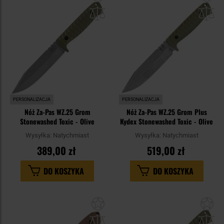
do
do
schowka
sc
PERSONALIZACJA
PERSONALIZACJA
Nóż Za-Pas WZ.25 Grom
Nóż Za-Pas WZ.25 Grom Plus
Stonewashed Toxic - Olive
Kydex Stonewashed Toxic - Olive
Wysyłka:
Natychmiast
Wysyłka:
Natychmiast
389,00 zł
519,00 zł
DO KOSZYKA
DO KOSZYKA
Dodaj
Do
do
do
schowka
sc