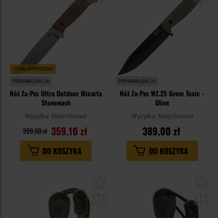
LETNIA WYPRZEDAŻ
PERSONALIZACJA
PERSONALIZACJA
Nóż Za-Pas Ultra Outdoor Micarta
Nóż Za-Pas WZ.25 Grom Toxic -
Stonewash
Olive
Wysyłka:
Natychmiast
Wysyłka:
Natychmiast
359,10 zł
389,00 zł
399,00 zł
DO KOSZYKA
DO KOSZYKA
Dodaj
Do
do
do
schowka
sc