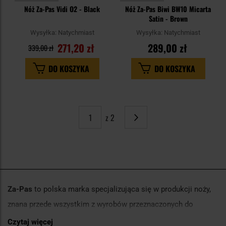
Nóż Za-Pas Vidi O2 - Black
Nóż Za-Pas Biwi BW10 Micarta
Satin - Brown
Wysyłka:
Natychmiast
Wysyłka:
Natychmiast
271,20 zł
289,00 zł
339,00 zł
DO KOSZYKA
DO KOSZYKA
z 2
Strona
Następne
Za-Pas
to polska marka specjalizująca się w produkcji noży,
znana przede wszystkim z wyrobów przeznaczonych do
zastosowań outdoorowych, survivalowych i taktycznych.
Czytaj więcej