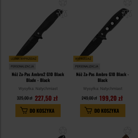
Dodaj
Do
do
do
schowka
sc
LETNIA WYPRZEDAŻ
WYPRZEDAŻ
PERSONALIZACJA
PERSONALIZACJA
Nóż Za-Pas Ambro2 G10 Black
Nóż Za-Pas Ambro G10 Black -
Blade - Black
Black
Wysyłka:
Natychmiast
Wysyłka:
Natychmiast
227,50 zł
199,20 zł
325,00 zł
249,00 zł
DO KOSZYKA
DO KOSZYKA
Dodaj
Do
do
do