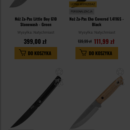
LETNIA WYPRZEDAŻ
PERSONALIZACJA
Nóż Za-Pas Little Boy G10
Noż Za-Pas Eho Covered 1.4116S -
Stonewash - Green
Black
Wysyłka:
Natychmiast
Wysyłka:
Natychmiast
399,00 zł
111,99 zł
139,99 zł
DO KOSZYKA
DO KOSZYKA
Dodaj
Do
do
do
schowka
sc