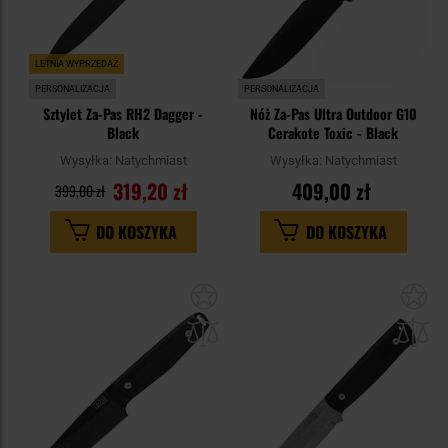
LETNIA WYPRZEDAŻ
PERSONALIZACJA
PERSONALIZACJA
Sztylet Za-Pas RH2 Dagger -
Nóż Za-Pas Ultra Outdoor G10
Black
Cerakote Toxic - Black
Wysyłka:
Natychmiast
Wysyłka:
Natychmiast
319,20 zł
409,00 zł
399,00 zł
DO KOSZYKA
DO KOSZYKA
Dodaj
Do
do
do
schowka
sc