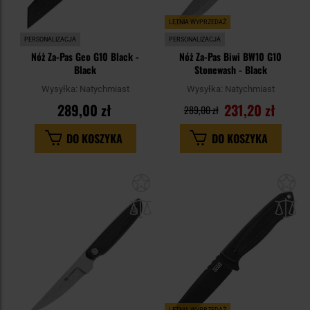
LETNIA WYPRZEDAŻ
PERSONALIZACJA
PERSONALIZACJA
Nóż Za-Pas Geo G10 Black -
Nóż Za-Pas Biwi BW10 G10
Black
Stonewash - Black
Wysyłka:
Natychmiast
Wysyłka:
Natychmiast
289,00 zł
231,20 zł
289,00 zł
DO KOSZYKA
DO KOSZYKA
Dodaj
Do
do
do
schowka
sc