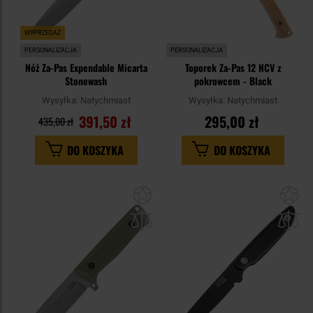
WYPRZEDAŻ
PERSONALIZACJA
PERSONALIZACJA
Nóż Za-Pas Expendable Micarta
Toporek Za-Pas 12 NCV z
Stonewash
pokrowcem - Black
Wysyłka:
Natychmiast
Wysyłka:
Natychmiast
391,50 zł
295,00 zł
435,00 zł
DO KOSZYKA
DO KOSZYKA
Dodaj
Do
do
do
schowka
sc