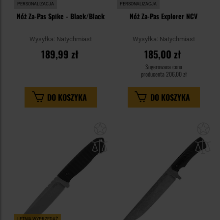
PERSONALIZACJA
PERSONALIZACJA
Nóż Za-Pas Spike - Black/Black
Nóż Za-Pas Explorer NCV
Wysyłka:
Natychmiast
Wysyłka:
Natychmiast
189,99 zł
185,00 zł
Sugerowana cena
producenta
206,00 zł
DO KOSZYKA
DO KOSZYKA
Dodaj
Do
do
do
schowka
sc
LETNIA WYPRZEDAŻ