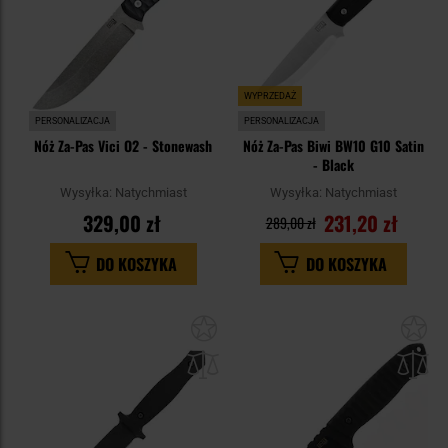
WYPRZEDAŻ
PERSONALIZACJA
PERSONALIZACJA
Nóż Za-Pas Vici O2 - Stonewash
Nóż Za-Pas Biwi BW10 G10 Satin
- Black
Wysyłka:
Natychmiast
Wysyłka:
Natychmiast
329,00 zł
231,20 zł
289,00 zł
DO KOSZYKA
DO KOSZYKA
Dodaj
Do
do
do
schowka
sc