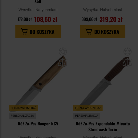
X50
Wysyłka:
Natychmiast
Wysyłka:
Natychmiast
108,50 zł
319,20 zł
172,00 zł
399,00 zł
DO KOSZYKA
DO KOSZYKA
Dodaj
Do
do
do
schowka
sc
LETNIA WYPRZEDAŻ
LETNIA WYPRZEDAŻ
PERSONALIZACJA
PERSONALIZACJA
Nóż Za-Pas Ranger NCV
Nóż Za-Pas Expendable Micarta
Stonewash Toxic
Wysyłka:
Natychmiast
Wysyłka:
Natychmiast