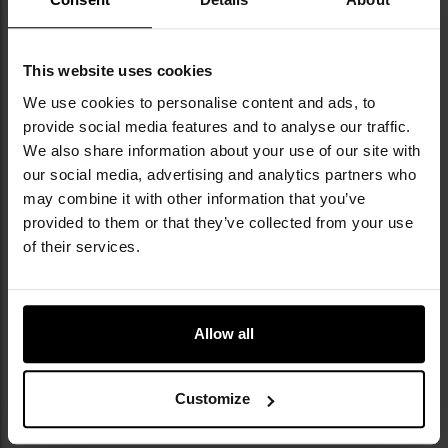
DO KOSZYKA
DO KOSZYKA
Dodaj
Do
This website uses cookies
do
do
We use cookies to personalise content and ads, to
schowka
sc
provide social media features and to analyse our traffic.
We also share information about your use of our site with
our social media, advertising and analytics partners who
may combine it with other information that you’ve
provided to them or that they’ve collected from your use
of their services.
PERSONALIZACJA
PERSONALIZACJA
Nóż Za-Pas Drwal Zwiadowca
Nóż Za-Pas Handie Micarta
Cerakote
Allow all
Wysyłka:
Natychmiast
Wysyłka:
Natychmiast
279,00 zł
355,00 zł
Customize
DO KOSZYKA
DO KOSZYKA