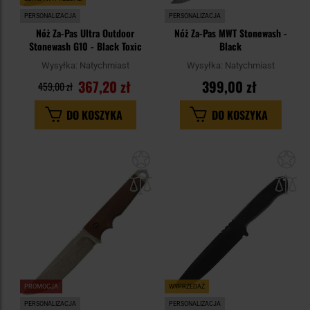
PERSONALIZACJA
PERSONALIZACJA
Nóż Za-Pas Ultra Outdoor
Nóż Za-Pas MWT Stonewash -
Stonewash G10 - Black Toxic
Black
Wysyłka:
Natychmiast
Wysyłka:
Natychmiast
367,20 zł
399,00 zł
459,00 zł
DO KOSZYKA
DO KOSZYKA
Dodaj
Do
do
do
schowka
sc
PROMOCJA
WYPRZEDAŻ
PERSONALIZACJA
PERSONALIZACJA