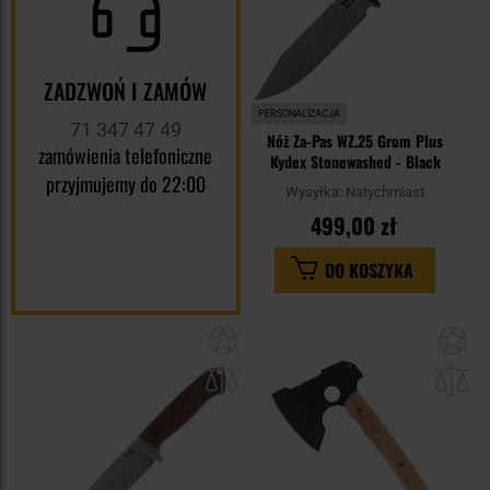
ZADZWOŃ I ZAMÓW
PERSONALIZACJA
71 347 47 49
Nóż Za-Pas WZ.25 Grom Plus
zamówienia telefoniczne
Kydex Stonewashed - Black
przyjmujemy do 22:00
Wysyłka:
Natychmiast
499,00 zł
DO KOSZYKA
Dodaj
Do
do
do
schowka
sc