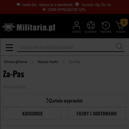
Zamów dziś - dostawa już w poniedziałek
05
g
21
m
15
s
LETNIA WYPRZEDAŻ DO -50%
0
KONTO
SCHOWEK
HISTORIA
KOSZYK
Strona główna
Nasze marki
Za-Pas
Za-Pas
94 produkty
Letnia wyprzedaż
KATEGORIE
FILTRY I SORTOWANIE