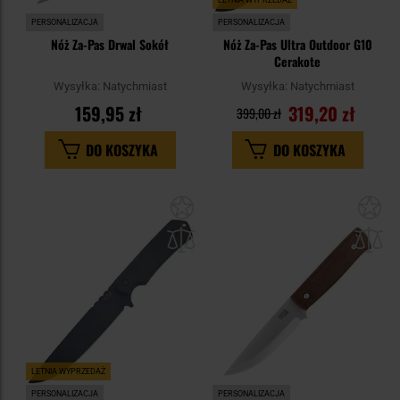
LETNIA WYPRZEDAŻ
PERSONALIZACJA
PERSONALIZACJA
Nóż Za-Pas Drwal Sokół
Nóż Za-Pas Ultra Outdoor G10
Cerakote
Wysyłka:
Natychmiast
Wysyłka:
Natychmiast
159,95 zł
319,20 zł
399,00 zł
DO KOSZYKA
DO KOSZYKA
Dodaj
Do
do
do
schowka
sc
LETNIA WYPRZEDAŻ
PERSONALIZACJA
PERSONALIZACJA