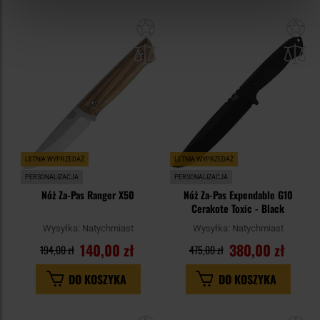
Dodaj
Do
do
do
schowka
sc
LETNIA WYPRZEDAŻ
LETNIA WYPRZEDAŻ
PERSONALIZACJA
PERSONALIZACJA
Nóż Za-Pas Ranger X50
Nóż Za-Pas Expendable G10
Cerakote Toxic - Black
Wysyłka:
Natychmiast
Wysyłka:
Natychmiast
140,00 zł
380,00 zł
194,00 zł
475,00 zł
DO KOSZYKA
DO KOSZYKA