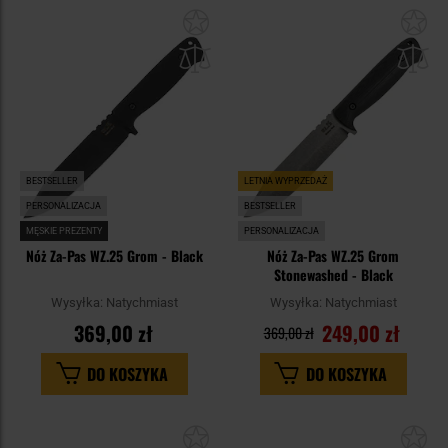
Dodaj
Do
do
do
schowka
sc
BESTSELLER
LETNIA WYPRZEDAŻ
PERSONALIZACJA
BESTSELLER
MĘSKIE PREZENTY
PERSONALIZACJA
Nóż Za-Pas WZ.25 Grom - Black
Nóż Za-Pas WZ.25 Grom
Stonewashed - Black
Wysyłka:
Natychmiast
Wysyłka:
Natychmiast
369,00 zł
249,00 zł
369,00 zł
DO KOSZYKA
DO KOSZYKA
Dodaj
Do