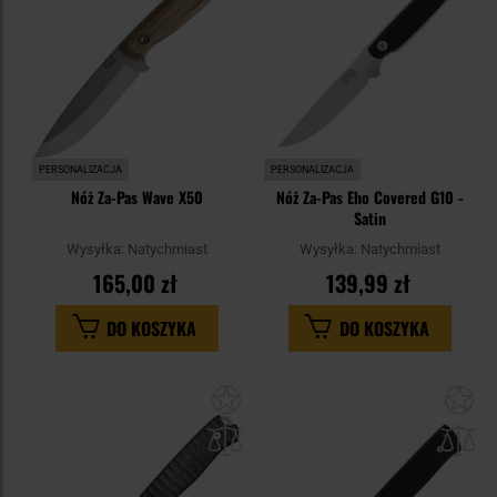
PERSONALIZACJA
PERSONALIZACJA
Nóż Za-Pas Wave X50
Nóż Za-Pas Eho Covered G10 -
Satin
Wysyłka:
Natychmiast
Wysyłka:
Natychmiast
165,00 zł
139,99 zł
DO KOSZYKA
DO KOSZYKA
Dodaj
Do
do
do
schowka
sc