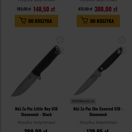
148,50 zł
380,00 zł
183,00 zł
475,00 zł
DO KOSZYKA
DO KOSZYKA
Dodaj
Do
do
do
schowka
sc
PERSONALIZACJA
Nóż Za-Pas Little Boy G10
Nóż Za-Pas Eho Covered G10 -
Stonewash - Black
Stonewash
Wysyłka:
Natychmiast
Wysyłka:
Natychmiast
399,00 zł
139,95 zł