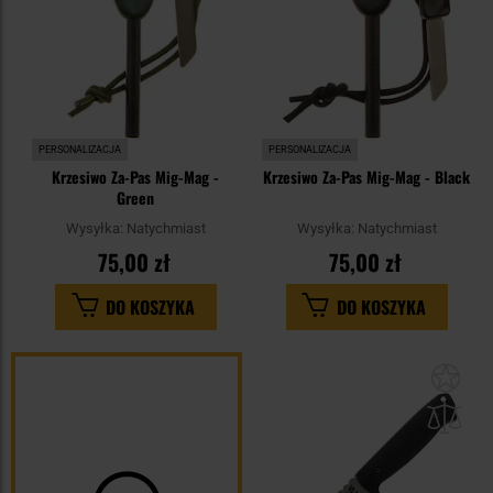
PERSONALIZACJA
PERSONALIZACJA
Krzesiwo Za-Pas Mig-Mag -
Krzesiwo Za-Pas Mig-Mag - Black
Green
Wysyłka:
Natychmiast
Wysyłka:
Natychmiast
75,00 zł
75,00 zł
DO KOSZYKA
DO KOSZYKA
Dod
do
sc