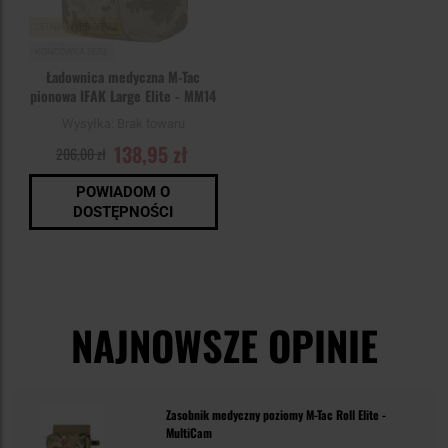
LETNIA WYPRZEDAŻ
KOŃCÓWKA SERII
Ładownica medyczna M-Tac
pionowa IFAK Large Elite - MM14
Wysyłka:
Brak towaru
138,95 zł
206,00 zł
POWIADOM O
DOSTĘPNOŚCI
NAJNOWSZE OPINIE
Zasobnik medyczny poziomy M-Tac Roll Elite -
MultiCam