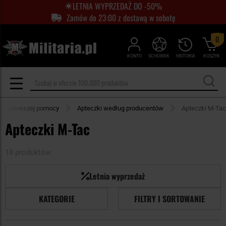
LETNIA WYPRZEDAŻ DO -50%
Zamów do 23:00 z dostawą w sobotę
0
KONTO
SCHOWEK
HISTORIA
KOSZYK
ki pierwszej pomocy
Apteczki według producentów
Apteczki M-Tac
Apteczki M-Tac
18 produktów
Letnia wyprzedaż
KATEGORIE
FILTRY I SORTOWANIE