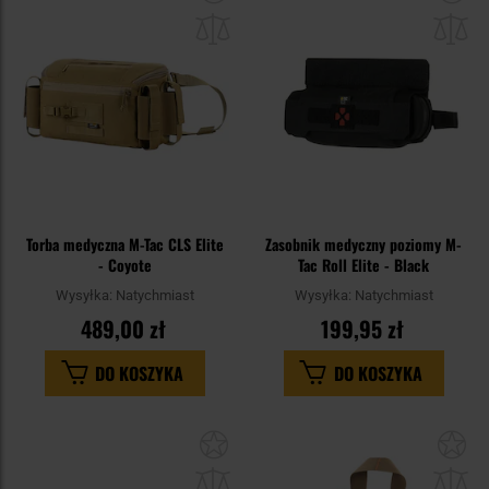
do
do
schowka
sc
Torba medyczna M-Tac CLS Elite
Zasobnik medyczny poziomy M-
- Coyote
Tac Roll Elite - Black
Wysyłka:
Natychmiast
Wysyłka:
Natychmiast
489,00 zł
199,95 zł
DO KOSZYKA
DO KOSZYKA
Dodaj
Do
do
do
schowka
sc