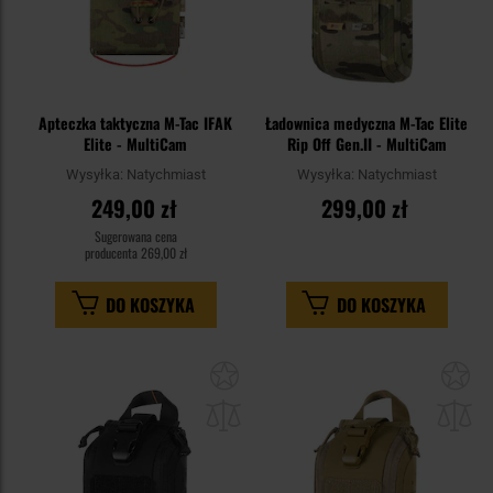
Apteczka taktyczna M-Tac IFAK
Ładownica medyczna M-Tac Elite
Elite - MultiCam
Rip Off Gen.II - MultiCam
Wysyłka:
Natychmiast
Wysyłka:
Natychmiast
249,00 zł
299,00 zł
Sugerowana cena
producenta
269,00 zł
DO KOSZYKA
DO KOSZYKA
Dodaj
Do
do
do
schowka
sc