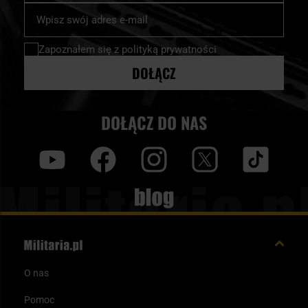
Subskrybuj
nasz
newsletter:
Zapoznałem się z
polityką prywatności
DOŁĄCZ
DOŁĄCZ DO NAS
y
f
i
t
tt
Blog
O nas
Pomoc