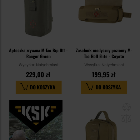
Apteczka zrywana M-Tac Rip Off -
Zasobnik medyczny poziomy M-
Ranger Green
Tac Roll Elite - Coyote
Wysyłka:
Natychmiast
Wysyłka:
Natychmiast
229,00 zł
199,95 zł
DO KOSZYKA
DO KOSZYKA
Dod
do
sc