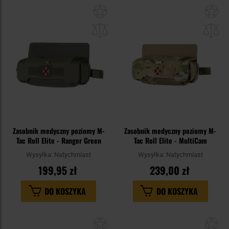
Dodaj
Do
do
do
schowka
sc
Zasobnik medyczny poziomy M-
Zasobnik medyczny poziomy M-
Tac Roll Elite - Ranger Green
Tac Roll Elite - MultiCam
Wysyłka:
Natychmiast
Wysyłka:
Natychmiast
199,95 zł
239,00 zł
DO KOSZYKA
DO KOSZYKA
Dodaj
Do