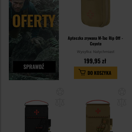
Apteczka zrywana M-Tac Rip Off -
Coyote
Wysyłka:
Natychmiast
199,95 zł
DO KOSZYKA
Dodaj
Do
do
do
schowka
sc