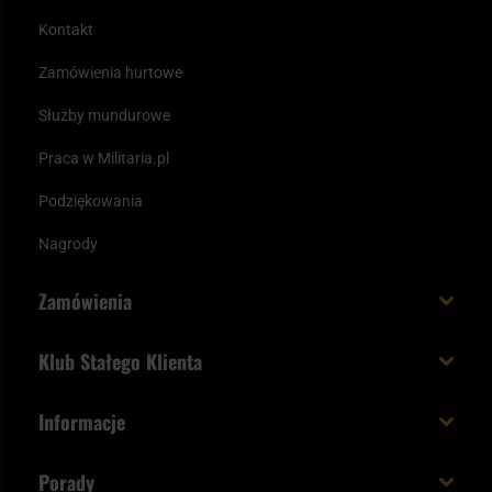
Kontakt
Zamówienia hurtowe
Służby mundurowe
Praca w Militaria.pl
Podziękowania
Nagrody
Zamówienia
Koszt i czas dostawy
Klub Stałego Klienta
Zamów do 23:00 - dostawa jutro!
Co zyskujesz z kontem KSK
Informacje
Paczka w weekend
Jak wykorzystać punkty KSK
Regulamin
Status zamówienia
Porady