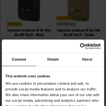
WYPRZEDAŻ
WYPRZEDAŻ
KOŃCÓWKA SERII
Ładownica medyczna M-Tac Elite
Ładownica medyczna M-Tac Elite
Rip Off Gen.II - Black
Rip Off Gen.II - Coyote
Wysyłka:
Natychmiast
Wysyłka:
Natychmiast
269,00 zł
224,00 zł
299,00 zł
298,00 zł
DO KOSZYKA
DO KOSZYKA
Consent
Details
About
Dodaj
Do
This website uses cookies
do
do
schowka
sc
We use cookies to personalise content and ads, to
provide social media features and to analyse our traffic.
We also share information about your use of our site with
Brak towaru
Brak towaru
our social media, advertising and analytics partners who