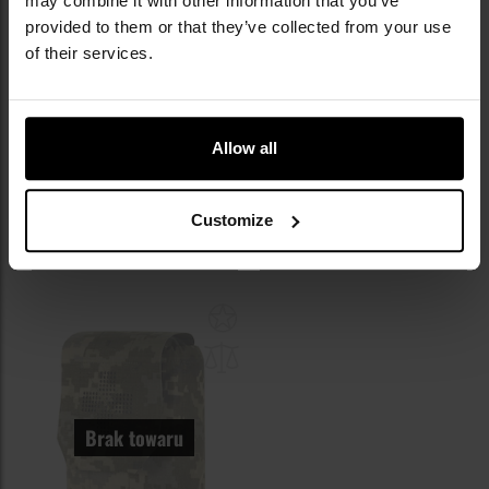
may combine it with other information that you’ve
provided to them or that they’ve collected from your use
of their services.
LETNIA WYPRZEDAŻ
KOŃCÓWKA SERII
Apteczka zrywana M-Tac Elite Rip
Apteczka zrywana M-Tac Rip Off -
Off - Ranger Green
Black
Allow all
Wysyłka:
Brak towaru
Wysyłka:
Brak towaru
259,00 zł
169,95 zł
223,00 zł
Customize
POWIADOM O
POWIADOM O
DOSTĘPNOŚCI
DOSTĘPNOŚCI
Dodaj
do
schowka
Brak towaru