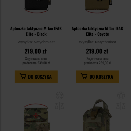
Apteczka taktyczna M-Tac IFAK
Apteczka taktyczna M-Tac IFAK
Elite - Black
Elite - Coyote
Wysyłka:
Natychmiast
Wysyłka:
Natychmiast
219,00 zł
219,00 zł
Sugerowana cena
Sugerowana cena
producenta
239,00 zł
producenta
239,00 zł
DO KOSZYKA
DO KOSZYKA
Dodaj
Do
do
do
schowka
sc