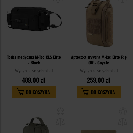
Torba medyczna M-Tac CLS Elite
Apteczka zrywana M-Tac Elite Rip
- Black
Off - Coyote
Wysyłka:
Natychmiast
Wysyłka:
Natychmiast
489,00 zł
259,00 zł
DO KOSZYKA
DO KOSZYKA
Dodaj
Do
do
do
schowka
sc